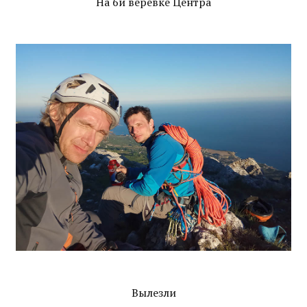
На 6й веревке Центра
Вылезли