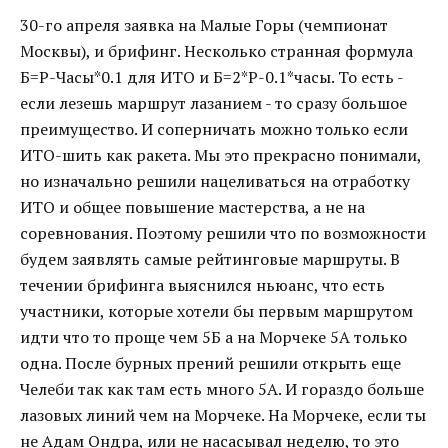
30-го апреля заявка на Малые Горы (чемпионат
Москвы), и брифинг. Несколько странная формула
Б=Р-Часы*0.1 для ИТО и Б=2*Р-0.1*часы. То есть -
если лезешь маршрут лазанием - то сразу большое
преимущество. И соперничать можно только если
ИТО-шить как ракета. Мы это прекрасно понимали,
но изначально решили нацеливаться на отработку
ИТО и общее повышение мастерства, а не на
соревнования. Поэтому решили что по возможности
будем заявлять самые рейтинговые маршруты. В
течении брифинга выяснился ньюанс, что есть
участники, которые хотели бы первым маршрутом
идти что то проще чем 5Б а на Морчеке 5А только
одна. После бурных прений решили открыть еще
Челеби так как там есть много 5А. И гораздо больше
лазовых линий чем на Морчеке. На Морчеке, если ты
не Адам Ондра, или не насасывал неделю, то это