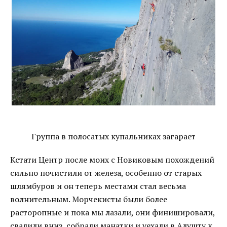
Группа в полосатых купальниках загарает
Кстати Центр после моих с Новиковым похождений
сильно почистили от железа, особенно от старых
шлямбуров и он теперь местами стал весьма
волнительным. Морчекисты были более
расторопные и пока мы лазали, они финишировали,
свалили вниз, собрали манатки и уехали в Алушту к