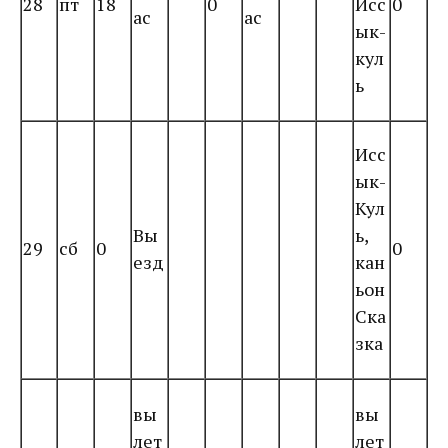
28
пт
18
0
Исс
0
ас
ас
ык-
кул
ь
Исс
ык-
Кул
Вы
ь,
29
сб
0
0
езд
кан
ьон
Ска
зка
вы
вы
лет
лет