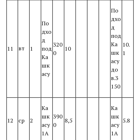
По
дхо
По
д
дхо
под
д
Ка
320
10.
вт
11
1
под
10
шк
0
1
Ка
асу
шк
до
асу
в.3
150
Ка
Ка
шк
390
шк
12
ср
2
8,5
5.8
асу
0
асу
1А
1А