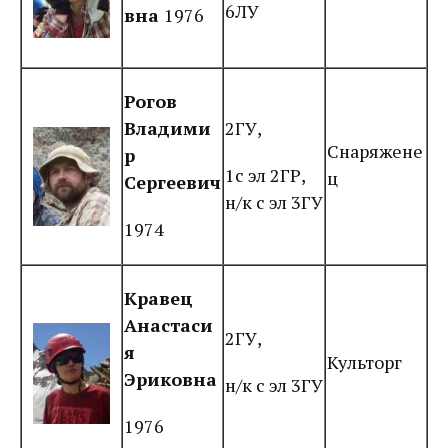
6ЛУ
вна
1976
Рогов
Владими
2ГУ,
Снаряжене
р
1с эл 2ГР,
ц
Сергеевич
н/к с эл 3ГУ
1974
Кравец
Анастаси
2ГУ,
я
Культорг
Эриковна
н/к с эл 3ГУ
1976