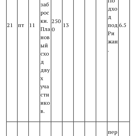
По
заб
дхо
рос
д
ки.
250
21
пт
11
13
под
6.5
Пла
0
Ри
нов
жан
ый
.
схо
д
дву
х
уча
стн
ико
в.
пер