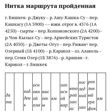
Нитка маршрута пройденная
г. Бишкек- р. Джуку – р. Ашу-Кашка-Су – пер.
Кашкасу (1А 3900) –– южн. отрог в. 4376 (1А
4250) - сырты – пер. Колпаковского (2А 4200)–
р. Чон-Кызыл-Су – пер. Армейских Туристов
(2А 4050) – р. Джеты-Огуз – пер. Рижан+ пер.
Озерный (1Б 4100) – р. Каракол – оз. Алакель –
пер. Семи Озер (1Б 3876) –р. Арашан– г.
Каракол – г. Бишкек
реа
пос
осн
зап
вто
льн
лед
ход.
овн
выс
асн
да
рой
ый
ний
ден
ой
от
км
ой
км
та
зап
гра
ь
пла
ы
вар
зап
ас
фик