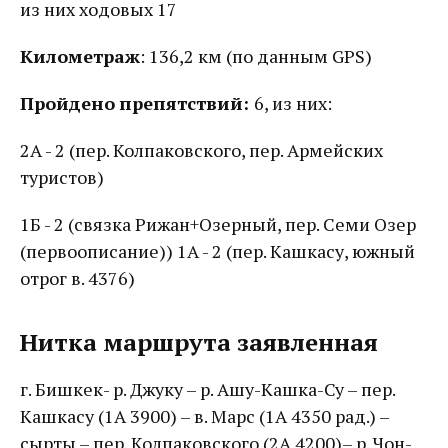
из них ходовых 17
Километраж
: 136,2 км (по данным GPS)
Пройдено
препятствий:
6, из них:
2А - 2 (пер. Колпаковского, пер. Армейских
туристов)
1Б - 2 (связка Рижан+Озерный, пер. Семи Озер
(первоописание)) 1А - 2 (пер. Кашкасу, южный
отрог в. 4376)
Нитка маршрута заявленная
г. Бишкек- р. Джуку – р. Ашу-Кашка-Су – пер.
Кашкасу (1А 3900) – в. Марс (1А 4350 рад.) –
сырты – пер. Колпаковского (2А 4200)– р. Чон-