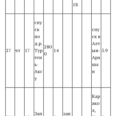
1Б
спу
ск
спу
по
ск в
д.р.
Алт
280
27
чт
17
Тур
14
ын-
5.9
0
ген
Ара
ь-
ша
Акс
н
у
Кар
ако
л,
Зап
зап