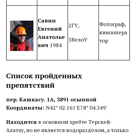
Савин
Фотограф,
2ГУ,
Евгений
киноопера
Анатолье
5ВелоУ
тор
вич
1984
Список пройденных
препятствий
пер. Кашкасу. 1А, 3891 осыпной
Координаты:
N42° 02.161'E78° 04.349'
Находится
в основном хребте Терскей-
Алатау, но не является водоразделом, а только