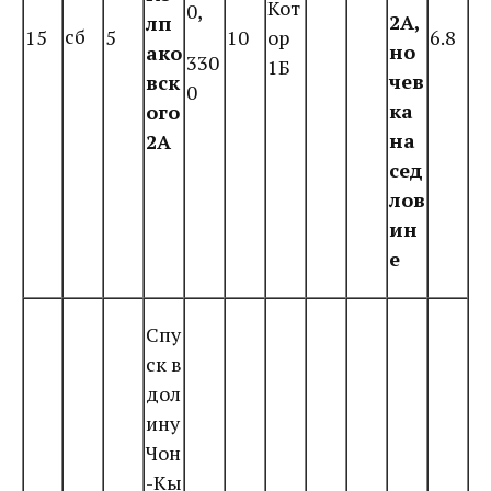
Кот
0,
2А,
лп
сб
15
5
10
ор
6.8
но
ако
330
1Б
чев
вск
0
ка
ого
на
2А
сед
лов
ин
е
Спу
ск в
дол
ину
Чон
-Кы