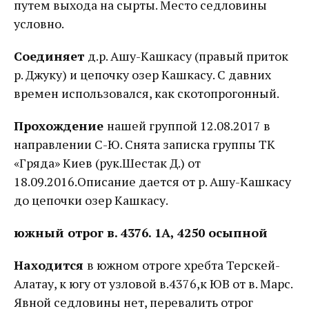
путем выхода на сырты. Место седловины
условно.
Соединяет
д.р. Ашу-Кашкасу (правый приток
р. Джуку) и цепочку озер Кашкасу. С давних
времен использовался, как скотопрогонный.
Прохождение
нашей группой 12.08.2017 в
направлении С-Ю. Снята записка группы ТК
«Гряда» Киев (рук.Шестак Д.) от
18.09.2016.Описание дается от р. Ашу-Кашкасу
до цепочки озер Кашкасу.
южный отрог в. 4376. 1А, 4250 осыпной
Находится
в южном отроге хребта Терскей-
Алатау, к югу от узловой в.4376,к ЮВ от в. Марс.
Явной седловины нет, перевалить отрог