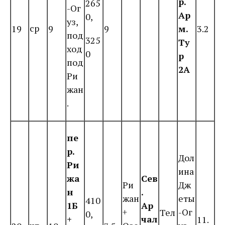
р.
265
-Ог
Ар
0,
уз,
ср
19
9
9
м.
3.2
под
325
Ту
ход
0
р
под
2А
Ри
жан
.
пе
р.
Дол
Ри
ина
жа
Сев
Ри
Дж
н
.
жан
еты
410
1Б
Ар
+
-Ог
Тел
0,
+
чал
11.