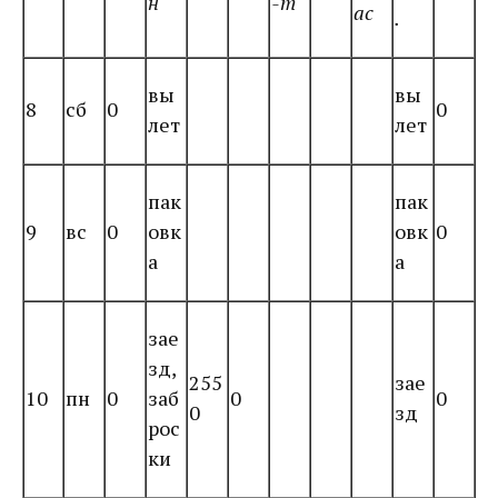
н
-т
ас
.
вы
вы
8
сб
0
0
лет
лет
пак
пак
9
вс
0
овк
овк
0
а
а
зае
зд,
255
зае
10
пн
0
заб
0
0
0
зд
рос
ки