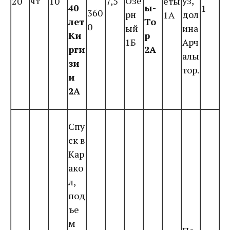
чт
Озе
уз,
20
10
7,5
еты
40
ы-
1
360
рн
дол
1А
лет
То
0
ый
ина
Ки
р
1Б
Арч
рги
2А
алы
зи
тор.
и
2А
Спу
ск в
Кар
ако
л,
под
ъе
м