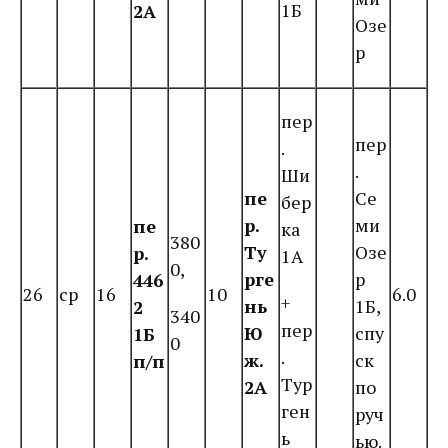
1Б
2А
Озе
р
пер
пер
.
.
Ши
пе
Се
бер
р.
ми
пе
ка
380
Ту
Озе
р.
1А
0,
рге
р
446
26
ср
16
10
6.0
+
нь
1Б,
2
340
пер
Ю
спу
1Б
0
.
ж.
ск
п/п
Тур
2А
по
ген
руч
ь
ью.