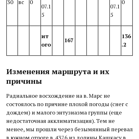
30
вс
0
0
07.1
07.1
5
5
ит
136
167
ого
.2
Изменения маршрута и их
причины
Радиальное восхождение на в. Марс не
состоялось по причине плохой погоды (снег с
дождем) и малого энтузиазма группы (еще
недостаточная акклиматизация). Тем не
менее, мы прошли через безымянный перевал
в южном отроге в. 4376 из долины Кашкасу в