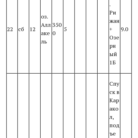
.
Ри
оз.
жан
Алл
350
22
сб
12
5
+
9.0
аке
0
Озе
ль
рн
ый
1Б
Спу
ск в
Кар
ако
л,
под
ъе