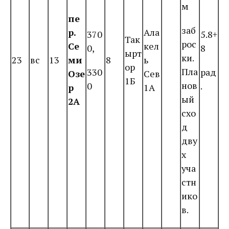
м
пе
заб
р.
Ала
370
5.8+
Так
рос
Се
кел
0,
8
ырт
ки.
23
вс
13
ми
8
ь
ор
Пла
330
рад
Озе
Сев
1Б
нов
0
.
р
1А
ый
2А
схо
д
дву
х
уча
стн
ико
в.