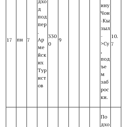
дхо
ину
д
Чон
под
-Кы
пер
зыл
.
-
330
10.
пн
Ар
17
7
9
>Су
0
7
ме
,
йск
под
их
ъе
Тур
м
ист
заб
ов
рос
ки.
По
дхо