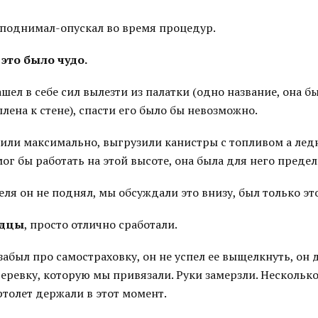
и поднимал-опускал во время процедур.
 это было чудо.
ашел в себе сил вылезти из палатки (одно название, она б
лена к стене), спасти его было бы невозможно.
чили максимально, выгрузили канистры с топливом а лед
мог бы работать на этой высоте, она была для него предел
еля он не поднял, мы обсуждали это внизу, был только эт
одцы
, просто отлично сработали.
 забыл про самостраховку, он не успел ее выщелкнуть, он 
еревку, которую мы привязали. Руки замерзли. Несколько
ртолет держали в этот момент.