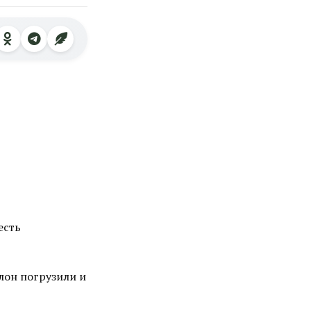
есть
алон погрузили и