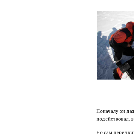
Поначалу он даж
подействовал, в
Но сам передвиг