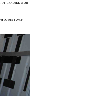
от склона, а он
ри этом тоже