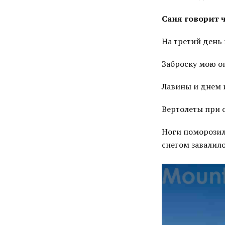
Саня говорит 
На третий день 
Заброску мою он
Лавины и днем и
Вертолеты при о
Ноги поморозил,
снегом завалило,