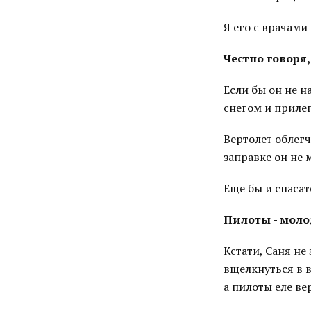
Я его с врачам
Честно говоря,
Если бы он не н
снегом и прилеп
Вертолет облег
заправке он не 
Еще бы и спасат
Пилоты - мол
Кстати, Саня не
вщелкнуться в в
а пилоты еле ве