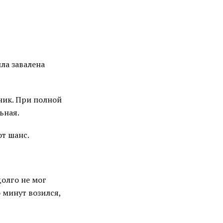
ыла завалена
ник. При полной
ьная.
от шанс.
долго не мог
 минут возился,