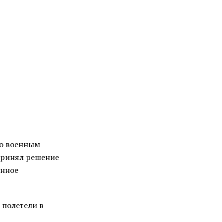
то военным
принял решение
енное
 полетели в