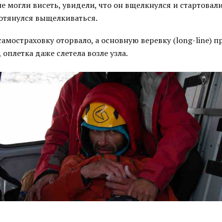
е могли висеть, увидели, что он вщелкнулся и стартовали 
потянулся выщелкиваться.
 самостраховку оторвало, а основную веревку (long-line) п
 оплетка даже слетела возле узла.