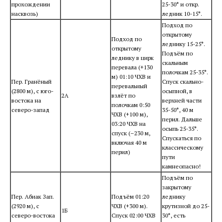
прохождении
25-30° и откр.
насквозь)
ледник 10-15°.
Подход по
открытому
Подход по
леднику 15-25°.
открытому
Подъём по
леднику в цирк
скальным
перевала (+130
полочкам 25-35°.
м) 01:10 ЧХВ и
Пер. Гранёный
Спуск скально-
перевальный
(2800 м), с юго-
осыпной, в
2А
взлёт по
востока на
верхней части
полочкам 0:50
северо-запад
35-50°, 40 м
ЧХВ (+100 м),
перил. Дальше
03:20 ЧХВ на
осыпь 25-35°.
спуск (–230 м,
Спускаться по
включая 40 м
классическому
перил)
пути
камнеопасно!
Подъём по
закрытому
Пер. Абиак Зап.
Подъём 01:20
леднику
(2920 м), с
ЧХВ (+300 м).
крутизной до 25-
1Б
северо-востока
Спуск 02:00 ЧХВ
30°, есть