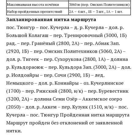
Максимальная высота ночёвки
3060 м (пер. Омских Политехников)
Набор пройденных препятствий
2А – 4 шт., 1Б – 3 шт., 1А – 1 шт.
Запланированная нитка маршрута
пос. Тюнгур – пос. Кучерла – д. р. Кучерла – дол. р.
Большой Колагаш – пер. Тренировочный (3000, 1Б)
рад. – пер. Гранёный (2800, 2А) – пер. Абиак Зап.
(2920, 1Б) – пер. Омских Политехников (3060, 2А) –
дол. р. Тигеек – пер. Сухорукова (2800, 1А) – долина
р. Кульдораоюк – пер. Кульдора Зап. (3000, 2А) – дол.
р. Иолдоайры – пер. Сочи (2900, 1Б) – лед.
Немыцкого – дол. р. Кониайры – оз. Кучерлинское
(1700) – пер. Рижский (2800, н/к) – пер. Буревестник
(3200, 2А) – долина Семи Озёр – Аккемское озеро
(2050) – дол. р. Аккем – пер. Кузуяк (1510, н/к) – пос.
Кучерла – пос. Тюнгур Пройденная нитка маршрута
Маршрут пройден без отклонений от заявленной
нитки.