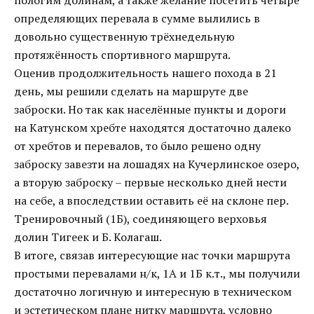
пологим долинам, а также желание посетить четыре
определяющих перевала в сумме вылились в
довольно существенную трёхнедельную
протяжённость спортивного маршрута.
Оценив продолжительность нашего похода в 21
день, мы решили сделать на маршруте две
заброски. Но так как населённые пункты и дороги
на Катунском хребте находятся достаточно далеко
от хребтов и перевалов, то было решено одну
заброску завезти на лошадях на Кучерлинское озеро,
а вторую заброску – первые несколько дней нести
на себе, а впоследствии оставить её на склоне пер.
Тренировочный (1Б), соединяющего верховья
долин Тигеек и Б. Колагаш.
В итоге, связав интересующие нас точки маршрута
простыми перевалами н/к, 1А и 1Б к.т., мы получили
достаточно логичную и интересную в техническом
и эстетическом плане нитку маршрута, условно