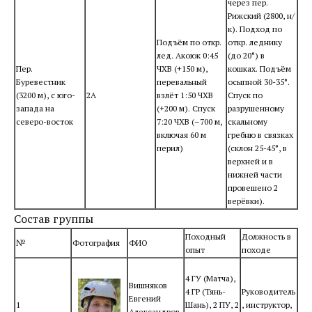
через пер.
Рижский (2800, н/
к). Подход по
Подъём по откр.
откр. леднику
лед. Акоюк 0:45
(до 20°) в
Пер.
ЧХВ (+150 м),
кошках. Подъём
Буревестник
перевальный
осыпной 30-35°.
(3200 м), с юго-
2А
взлёт 1:50 ЧХВ
Спуск по
запада на
(+200 м). Спуск
разрушенному
северо-восток
7:20 ЧХВ (–700 м,
скальному
включая 60 м
гребню в связках
перил)
(склон 25-45°, в
верхней и в
нижней части
провешено 2
верёвки).
Состав группы
Походный
Должность в
№
Фотография
ФИО
опыт
походе
4 ГУ (Матча),
Вишняков
4 ГР (Тянь-
Руководитель
Евгений
1
Шань), 2 ПУ, 2
, инструктор,
Александров