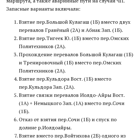
маршрута, а также аварийные пути на случай ЧП.
Запасные варианты включали:
Взятие пер.Большой Кулагаш (1Б) вместо двух
перевалов Гранёный (2А) и Абиак Зап. (1Б).
Взятие пер.Тигеек Ю. (1Б) вместо пер.Омских
Политехников (2А).
Прохождение перевалов Большой Кулагаш (1Б)
и Тренировочный (1Б) вместо пер.Омских
Политехников (2А).
Взятие пер.Кульдора Вост. (1Б) вместо
пер.Кульдора Зап. (2А).
Взятие связки перевалов Иолдо-Айры Вост.
(1А) + Немыцкого Зап. (1А) вместо пер.Сочи
(1Б).
Отказ от взятия пер.Сочи (1Б) и спуск по
долине р.Иолдоайры.
Взятие вместо пер.Войтихова (2Б) одного из