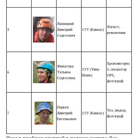
Лапицкий
Логист,
5
Дмитрий
1 ГУ (Кавказ)
ремонтник
Сергеевич
Хронометрис
Филатова
3 ГУ (Тянь-
т, оператор
6
Татьяна
Шань)
GPS,
Сергеевна
фотограф
Парьев
Тех. лидер,
7
Дмитрий
2 ГУ (Кавказ)
фотограф
Евгеньевич