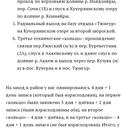
проход по верховьям долины р. Иолдоайры,
пер. Сочи (1Б) и спуск к Кучерлинскому озеру
по долине р. Кониайры.
Радиальный выход на базу отдыха «Тюнгур»
на Кучерлинском озере за второй заброской.
Третье техническое «кольцо»: прохождение
связки пер.Рижский (н/к) и пер. Буревестник
(2А), спуск к Аккемскому оз. и далее спуск по
долине р. Аккем и выход через пер. Кузуяк (н/
к) в пос. Кучерла и в пос. Тюнгур.
На заход в район у нас планировалось 4 дня + 1
день запаса (который был израсходован), на первое
«кольцо» было заложено 3 дня + днёвка + 2 дня
запаса (были израсходованы оба), на второе
«кольцо» – 4 дня + днёвка, и на третье «кольцо» – 4
дня + 1 день запаса (не был израсходован). Итого, у