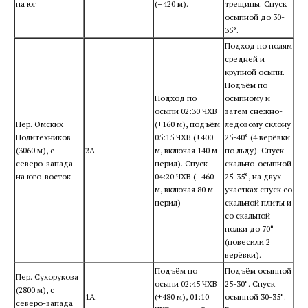
на юг
(–420 м).
трещины. Спуск
осыпной до 30-
35°.
Подход по полям
средней и
крупной осыпи.
Подъём по
Подход по
осыпному и
осыпи 02:30 ЧХВ
затем снежно-
Пер. Омских
(+160 м), подъём
ледовому склону
Политехников
05:15 ЧХВ (+400
25-40° (4 верёвки
(3060 м), с
2А
м, включая 140 м
по льду). Спуск
северо-запада
перил). Спуск
скально-осыпной
на юго-восток
04:20 ЧХВ (–460
25-35°, на двух
м, включая 80 м
участках спуск со
перил)
скальной плиты и
со скальной
полки до 70°
(повесили 2
верёвки).
Подъём по
Подъём осыпной
Пер. Сухорукова
осыпи 02:45 ЧХВ
25-30°. Спуск
(2800 м), с
1А
(+480 м), 01:10
осыпной 30-35°.
северо-запада