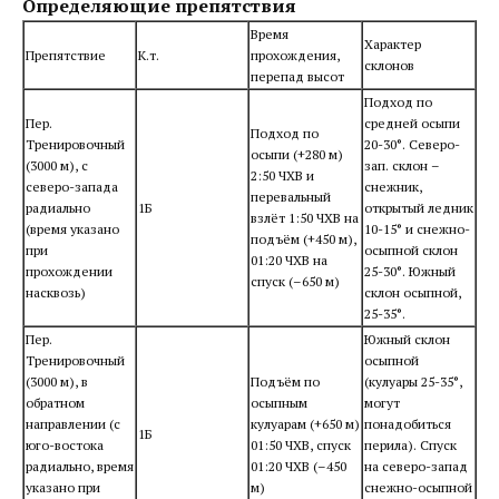
Определяющие препятствия
Время
Характер
Препятствие
К.т.
прохождения,
склонов
перепад высот
Подход по
Пер.
средней осыпи
Подход по
Тренировочный
20-30°. Северо-
осыпи (+280 м)
(3000 м), с
зап. склон –
2:50 ЧХВ и
северо-запада
снежник,
перевальный
радиально
1Б
открытый ледник
взлёт 1:50 ЧХВ на
(время указано
10-15° и снежно-
подъём (+450 м),
при
осыпной склон
01:20 ЧХВ на
прохождении
25-30°. Южный
спуск (–650 м)
насквозь)
склон осыпной,
25-35°.
Пер.
Южный склон
Тренировочный
осыпной
(3000 м), в
Подъём по
(кулуары 25-35°,
обратном
осыпным
могут
направлении (с
кулуарам (+650 м)
понадобиться
1Б
юго-востока
01:50 ЧХВ, спуск
перила). Спуск
радиально, время
01:20 ЧХВ (–450
на северо-запад
указано при
м)
снежно-осыпной