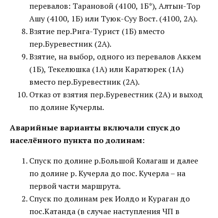
перевалов: Тарановой (4100, 1Б*), Алтын-Тор
Ашу (4100, 1Б) или Туюк-Суу Вост. (4100, 2А).
Взятие пер.Рига-Турист (1Б) вместо
пер.Буревестник (2А).
Взятие, на выбор, одного из перевалов Аккем
(1Б), Текелюшка (1А) или Каратюрек (1А)
вместо пер.Буревестник (2А).
Отказ от взятия пер.Буревестник (2А) и выход
по долине Кучерлы.
Аварийные варианты включали спуск до
населённого пункта по долинам:
Спуск по долине р.Большой Колагаш и далее
по долине р. Кучерла до пос. Кучерла – на
первой части маршрута.
Спуск по долинам рек Иолдо и Кураган до
пос.Катанда (в случае наступления ЧП в