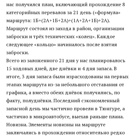
нас получился план, включающий прохождение 8
категорийных перевалов за 21 день («формула»
маршрута: 1Б+(2А+1Б+2А)+(1А+2А+1Б)+2А).
Маршрут состоял из захода в район, организации
заброски и трёх технических «колец». Каждое
следующее «кольцо» начиналось после взятия
заброски.
Всего из заложенного 21 дня у нас планировалось
15 ходовых дней, две днёвки и 4 дня запаса. В
итоге, 3 дня запаса были израсходованы на первых
этапах маршрута из-за небольшого отставания от
графика, а вместо обеих днёвок получились, по
факту, полуднёвки. Последний сэкономленный
запасной день мы частично провели в Тюнгуре, а
частично в микроавтобусе, выехав раньше плана.
Новизна. Элементы новизны на маршруте
заключались в прохождении относительно редко