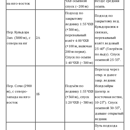
ЧХВ осыпной
Везде средняя
на юго-восток
спуск (–200 м)
осыпь.
Подход по
Подход по
закрытому
закрытому лед.
леднику 1:35 ЧХВ
Кульдораоюк в
(+300 м),
Пер. Кульдора
связках,
перевальный
Зап. (3000 м), с
2А
перевальный
взлёт 4:00 ЧХВ
севера на юг
взлёт ледовый
(+100 м, включая
25-40° (5 верёвок
200 м перил).
по льду). Спуск
Спуск по осыпи
осыпной 25-35°.
1:40 ЧХВ (–300 м)
Переход через
откр. и далее
закр. ледник
Пер. Сочи (2900
Подъём по
Иолдоайры
м), с северо-
леднику 1:55 ЧХВ
(центр. и
1Б
запада на юго-
(+360 м), спуск
восточная ветви,
восток
1:20 ЧХВ (–380 м)
10-25°). Спуск
осыпной 30-35°,
дальше открытый
ледник
Путь подхода