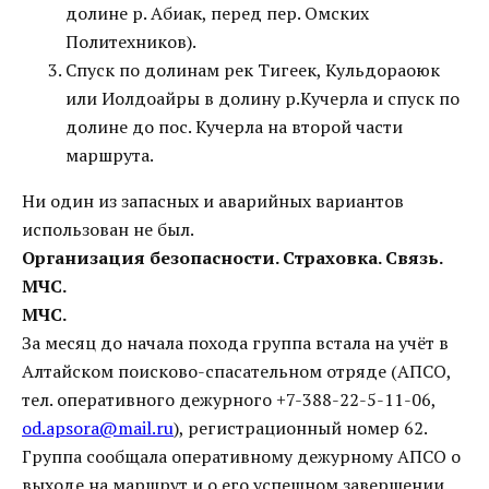
долине р. Абиак, перед пер. Омских
Политехников).
Спуск по долинам рек Тигеек, Кульдораоюк
или Иолдоайры в долину р.Кучерла и спуск по
долине до пос. Кучерла на второй части
маршрута.
Ни один из запасных и аварийных вариантов
использован не был.
Организация безопасности. Страховка. Связь.
МЧС.
МЧС.
За месяц до начала похода группа встала на учёт в
Алтайском поисково-спасательном отряде (АПСО,
тел. оперативного дежурного +7-388-22-5-11-06,
od.apsora@mail.ru
), регистрационный номер 62.
Группа сообщала оперативному дежурному АПСО о
выходе на маршрут и о его успешном завершении.