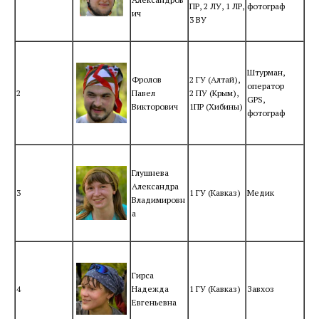
ПР, 2 ЛУ, 1 ЛР,
фотограф
ич
3 ВУ
Штурман,
Фролов
2 ГУ (Алтай),
оператор
2
Павел
2 ПУ (Крым),
GPS,
Викторович
1ПР (Хибины)
фотограф
Глушнева
Александра
3
1 ГУ (Кавказ)
Медик
Владимировн
а
Гирса
4
Надежда
1 ГУ (Кавказ)
Завхоз
Евгеньевна