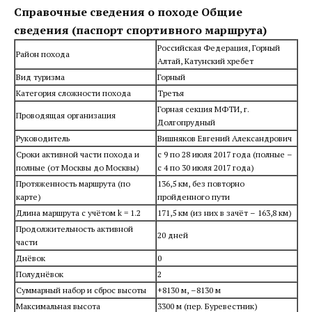
Справочные сведения о походе
Общие
сведения (паспорт спортивного маршрута)
Российская Федерация, Горный
Район похода
Алтай, Катунский хребет
Вид туризма
Горный
Категория сложности похода
Третья
Горная секция МФТИ, г.
Проводящая организация
Долгопрудный
Руководитель
Вишняков Евгений Александрович
Сроки активной части похода и
с 9 по 28 июля 2017 года (полные –
полные (от Москвы до Москвы)
с 4 по 30 июля 2017 года)
Протяженность маршрута (по
136,5 км, без повторно
карте)
пройденного пути
Длина маршрута с учётом k = 1.2
171,5 км (из них в зачёт – 163,8 км)
Продолжительность активной
20 дней
части
Днёвок
0
Полуднёвок
2
Суммарный набор и сброс высоты
+8130 м, –8130 м
Максимальная высота
3300 м (пер. Буревестник)