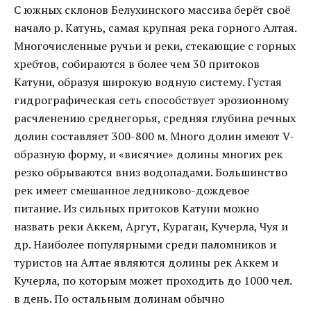
С южных склонов Белухинского массива берёт своё
начало р. Катунь, самая крупная река горного Алтая.
Многочисленные ручьи и реки, стекающие с горных
хребтов, собираются в более чем 30 притоков
Катуни, образуя широкую водную систему. Густая
гидрографическая сеть способствует эрозионному
расчленению среднегорья, средняя глубина речных
долин составляет 300-800 м. Много долин имеют V-
образную форму, и «висячие» долины многих рек
резко обрываются вниз водопадами. Большинство
рек имеет смешанное ледниково-дождевое
питание. Из сильных притоков Катуни можно
назвать реки Аккем, Аргут, Кураган, Кучерла, Чуя и
др. Наиболее популярными среди паломников и
туристов на Алтае являются долины рек Аккем и
Кучерла, по которым может проходить до 1000 чел.
в день. По остальным долинам обычно