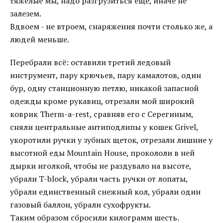
тяжелые мы, надо разгрузиться ещё, иначе не
залезем.
Вдвоем - не втроем, снаряжения почти столько же, а
людей меньше.
Перебрали всё: оставили третий ледовый
инструмент, пару крючьев, пару камалотов, один
бур, одну станционную петлю, никакой запасной
одежды кроме рукавиц, отрезали мой широкий
коврик Therm-a-rest, сравняв его с Серегиным,
сняли центральные антиподлипы у кошек Grivel,
укоротили ручки у зубных щеток, отрезали лишние у
высотной еды Mountain House, прокололи в ней
дырки иголкой, чтобы не раздувало на высоте,
убрали T-block, убрали часть ручки от лопаты,
убрали единственный снежный кол, убрали один
газовый баллон, убрали сухофрукты.
Таким образом сбросили килограмм шесть.