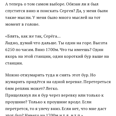
А теперь о том самом выборе. Обязан ли я был
спустится вниз и поискать Сергея? Да, у меня были
такие мысли. У меня было много мыслей на тот
момент в голове.
«Блять, как же так, Серёга…
Ладно, думай что дальше. Ты один на горе. Высота
6250 по часам. Вниз 1700м. Что ты имеешь? Один
якорь на этой станции, один короткий бур выше на
станции.
Можно отжумарить туда и снять этот бур. Но
жумарить придётся на одной веревке. Перетереться
6мм реплик может? Легко.
Прищелкнул ли я бур через веревку или только к
проушине? Только к проушине вроде. Если
перетрется, то я улечу вниз. Если нет, что мне даст
этот бур? Ничего на 1700м и т.д. и т.п.»