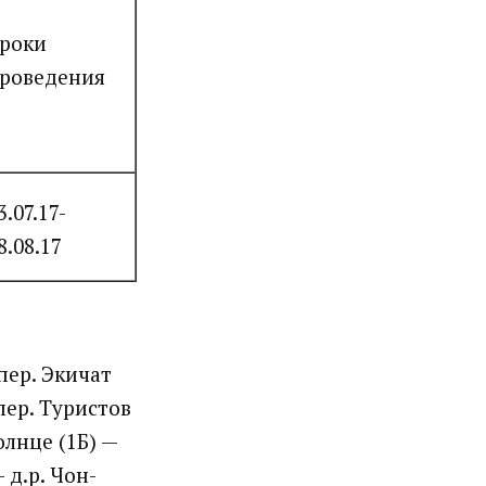
роки
роведения
3.07.17-
8.08.17
пер. Экичат
пер. Туристов
олнце (1Б) —
 д.р. Чон-