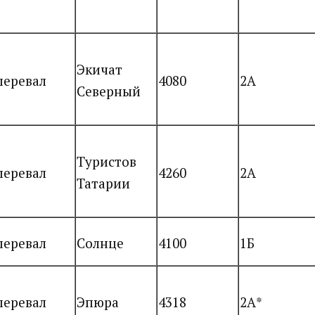
Экичат
перевал
4080
2А
Северный
Туристов
перевал
4260
2А
Татарии
перевал
Солнце
4100
1Б
перевал
Эпюра
4318
2А*