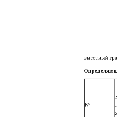
высотный гр
Определяющ
№