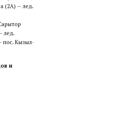
а (2А) — лед.
 Сарытор
 лед.
— пос. Кызыл-
ов и