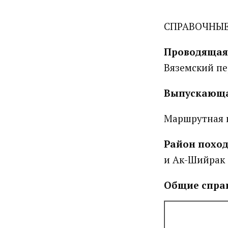
СПРАВОЧНЫЕ
Проводящая
Вяземский пер
Выпускающа
Маршрутная 
Район похо
и Ак-Шийрак
Общие спра