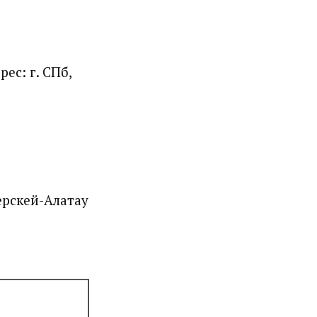
ес: г. СПб,
ерскей-Алатау