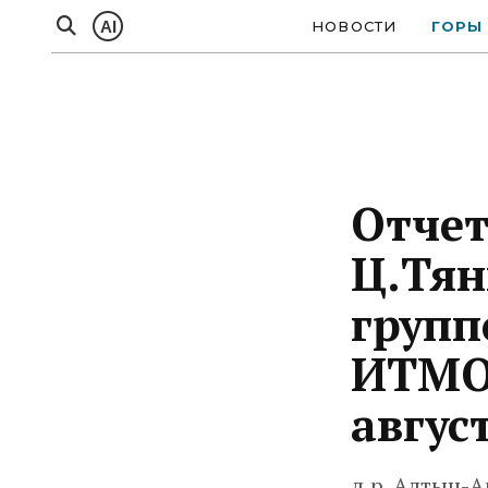
AI
НОВОСТИ
ГОРЫ
Отчет
Ц.Тя
групп
ИТМО 
авгус
д.р. Алтын-А