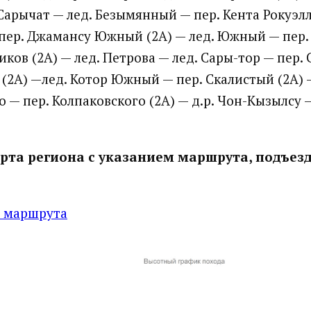
 Сарычат — лед. Безымянный — пер. Кента Рокуэлл
пер. Джамансу Южный (2А) — лед. Южный — пер.
ков (2А) — лед. Петрова — лед. Сары-тор — пер.
(2А) —лед. Котор Южный — пер. Скалистый (2А) —
 — пер. Колпаковского (2А) — д.р. Чон-Кызылсу 
рта региона с указанием маршрута, подъезд
у маршрута