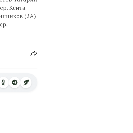
ер. Кента
инников (2А)
ер.