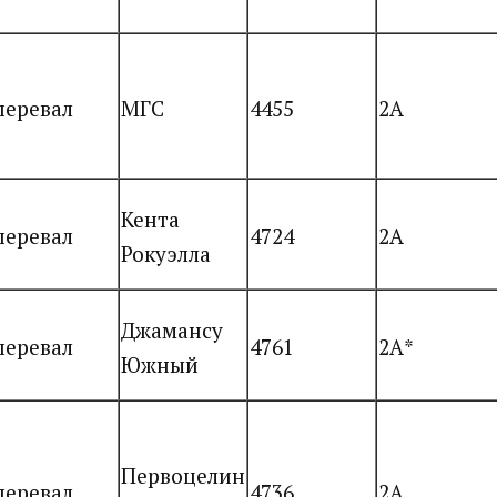
перевал
МГС
4455
2А
Кента
перевал
4724
2А
Рокуэлла
Джамансу
перевал
4761
2А*
Южный
Первоцелин
перевал
4736
2А