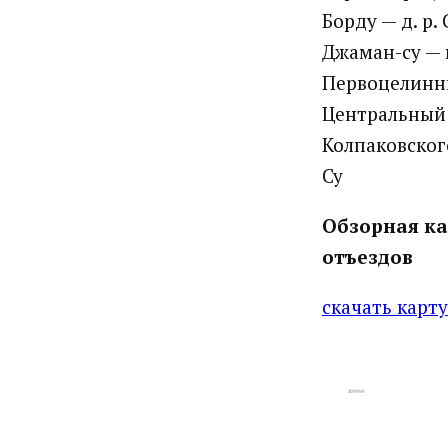
Борду — д. р.
Джаман-су — 
Первоцелинни
Центральный 
Колпаковского
Су
Обзорная ка
отъездов
скачать карт