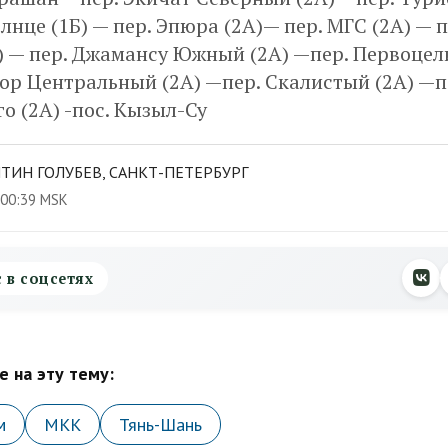
олнце (1Б) — пер. Эпюра (2А)— пер. МГС (2А) — п
) — пер. Джамансу Южный (2А) —пер. Первоцел
ор Центральный (2А) —пер. Скалистый (2А) —п
о (2А) -пос. Кызыл-Су
ТИН ГОЛУБЕВ, САНКТ-ПЕТЕРБУРГ
 00:39 MSK
с в соцсетях
 на эту тему:
м
МКК
Тянь-Шань