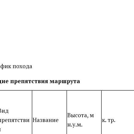
афик похода
ие препятствия маршрута
Вид
Высота, м
препятстви
Название
к. тр.
н.у.м.
я