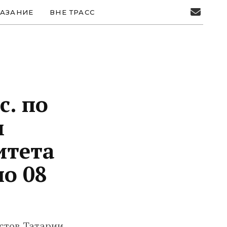
АЗАНИЕ
ВНЕ ТРАСС
с. по
м
итета
по 08
стов Татарии