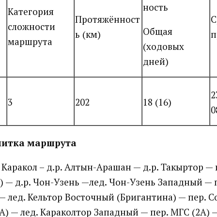
ность
Категория
Протяжённост
С
сложности
Общая
ь (км)
п
маршрута
(ходовых
дней)
2
3
202
18 (16)
0
нитка маршрута
. Каракол – д.р. Алтын-Арашан — д.р. Такыртор — 
) — д.р. Чон-Узень —лед. Чон-Узень Западный — 
— лед. Кельтор Восточный (Бригантина) — пер. С
А) — лед. Караколтор Западный — пер. МГС (2А) —