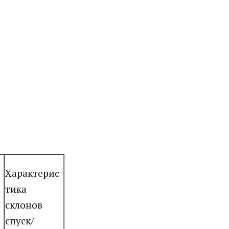
Характерис
тика
склонов
спуск/