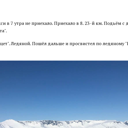
си в 7 утра не приехало. Приехало в 8. 23-й км. Подьём с 
а".
ет". Ледяной. Пошёл дальше и просвистел по ледяному "