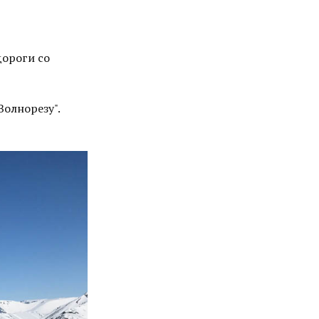
дороги со
Волнорезу".