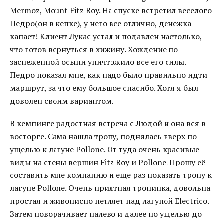
Mermoz, Mount Fitz Roy. На спуске встретил веселого
Педро(он в кепке), у него все отлично, денежка
капает! Клиент Лукас устал и подавлен настолько,
что готов вернуться в хижину. Хождение по
заснеженной осыпи уничтожило все его силы.
Педро показал мне, как надо было правильно идти
маршрут, за что ему большое спасибо. Хотя я был
доволен своим вариантом.
В кемпинге радостная встреча с Людой и она вся в
восторге. Сама нашла тропу, поднялась вверх по
ущелью к лагуне Pollone. От туда очень красивые
виды на стены вершин Fitz Roy и Pollone. Прошу её
составить мне компанию и еще раз показать тропу к
лагуне Pollone. Очень приятная тропинка, довольна
простая и живописно петляет над лагуной Electrico.
Затем поворачивает налево и далее по ущелью до