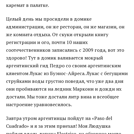
каремат в палатке.
Целый день мы просидели в домике
администрации, он же ресторан, он же магазин, он
же комната отдыха. От скуки открыли книгу
регистрации и ого, почти 10 наших
соотечественников записались с 2009 года, вот это
здорово! Тут в домик валивается мокрый
аргентинский гид Педро со своим аргентинским
клиентом Лукас из Буэнос-Айреса. Лукас с бегущими
струйками воды грустно поведал, что уже два дня
они пробиваются на ледник Маркони и дожди их
достали. Мы тоже достали литр вина и всеобщее
настроение уравновесилось.
Завтра утром аргентинцы пойдут на «Paso del
Cuadrado» и я за этим приехал! Моя Людушка
пойдет вдоль лагуны Electrico, на обзорное место