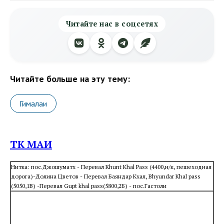
Читайте нас в соцсетях
Читайте больше на эту тему:
Гималаи
ТК МАИ
Нитка: пос.Джошуматх - Перевал Khunt Khal Pass (4400,н/к, пешеходная
дорога)-Долина Цветов - Перевал Баяндар Кхал, Bhyundar Khal pass
(5050,1B) -Перевал Gupt khal pass(5800,2Б) - пос.Гастоли