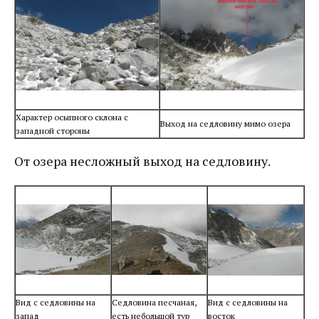
Характер осыпного склона с
Выход на седловину мимо озера
западной стороны
От озера несложный выход на седловину.
Вид с седловины на
Седловина песчаная,
Вид с седловины на
запад
есть небольшой тур
восток