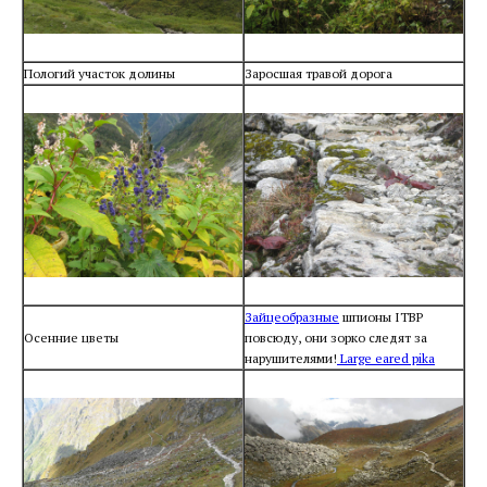
Пологий участок долины
Заросшая травой дорога
Зайцеобразные
шпионы ITBP
Осенние цветы
повсюду, они зорко следят за
нарушителями!
Large eared pika