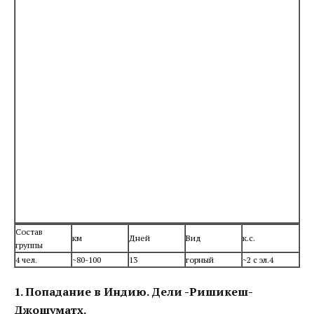
Состав
км
Дней
Вид
к.с.
группы
4 чел.
~80-100
13
горный
~2 с эл.4
1. Попадание в Индию. Дели -Ришикеш-
Джошуматх.