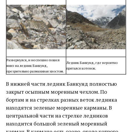
Развернулся, и неспешно пошел
Ледник Банкунд, где вероятно
вниз на ледник Банкунд,
прятался котенок.
презрительно размахивая хвостом.
В нижней части ледник Банкунд полностью
закрыт осыпным моренным чехлом. По
бортам и на стрелках разных веток ледника
находятся зеленые моренные карманы. В
центральной части на стрелке ледников
находится большой зеленый моренный
карман. В кармане есть озеро, около котрого