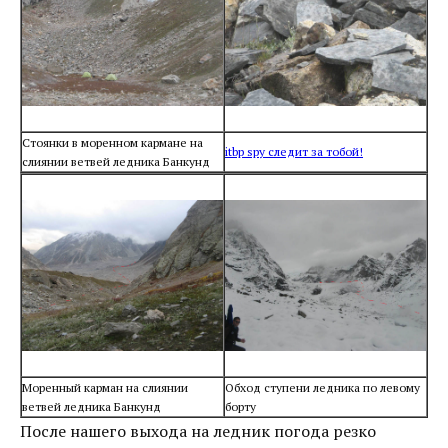
Стоянки в моренном кармане на
itbр spy следит за тобой!
слиянии ветвей ледника Банкунд
Моренный карман на слиянии
Обход ступени ледника по левому
ветвей ледника Банкунд
борту
После нашего выхода на ледник погода резко