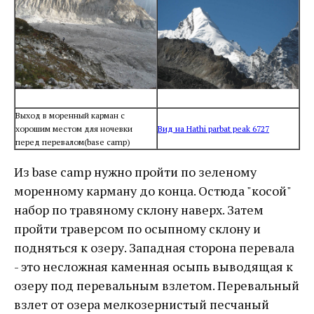
Выход в моренный карман с
хорошим местом для ночевки
Вид на Hathi parbat peak 6727
перед перевалом(base camp)
Из base camp нужно пройти по зеленому
моренному карману до конца. Остюда "косой"
набор по травяному склону наверх. Затем
пройти траверсом по осыпному склону и
подняться к озеру. Западная сторона перевала
- это несложная каменная осыпь выводящая к
озеру под перевальным взлетом. Перевальный
взлет от озера мелкозернистый песчаный