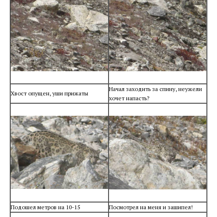
Начал заходить за спину, неужели
Хвост опущен, уши прижаты
хочет напасть?
Подошел метров на 10-15
Посмотрел на меня и зашипел!