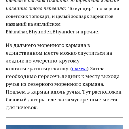
цветов в поселок Гамшали. Встречаются такие
названия этого перевала:
"Бхиундир" - по версии
советских топокарт, и целый зоопарк вариантов
названий на английском
Bhyunder,Bhyander и прочие.
Bhiundhar,
Из дальнего моренного кармана в
единственном месте можно спуститься на
ледник по умеренно-крутому
конгломератному склону. (
схема
) Затем
необходимо пересечь ледник к месту выхода
ручья из северного моренного кармана.
Подъем в карман вдоль ручья. Тут расположен
базовый лагерь - слегка замусоренные места
для ночевок.