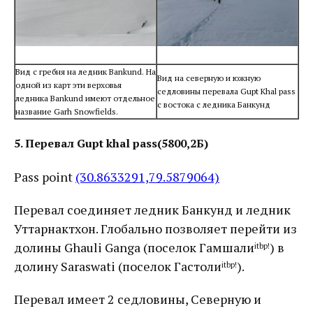
Вид с гребня на ледник Bankund. На
Вид на северную и южную
одной из карт эти верховья
седловины перевала Gupt Khal pass
ледника Bankund имеют отдельное
с востока с ледника Банкунд
название Garh Snowfields.
5. Перевал Gupt khal pass(5800,2Б)
Pass point
(30.8633291,79.5879064)
Перевал соединяет ледник Банкунд и ледник
Уттарнактхон. Глобально позволяет перейти из
долины Ghauli Ganga (поселок Гамшали
) в
itbр!
долину Saraswati (поселок Гаcтоли
).
itbр!
Перевал имеет 2 седловины, Северную и