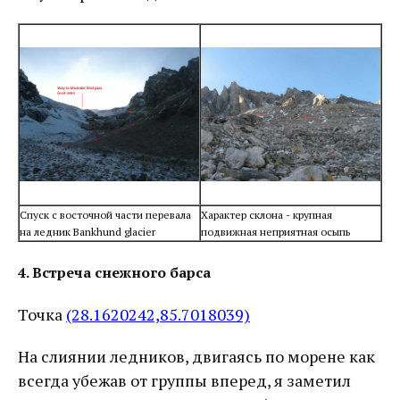
Спуск с восточной части перевала
Характер склона - крупная
на ледник Bankhund glacier
подвижная неприятная осыпь
4. Встреча снежного барса
Точка
(28.1620242,85.7018039)
На слиянии ледников, двигаясь по морене как
всегда убежав от группы вперед, я заметил