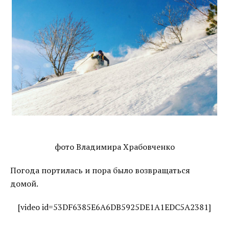
фото Владимира Храбовченко
Погода портилась и пора было возвращаться
домой.
[video id=53DF6385E6A6DB5925DE1A1EDC5A2381]