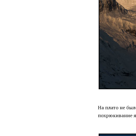
На плато не был
похрюкивание я