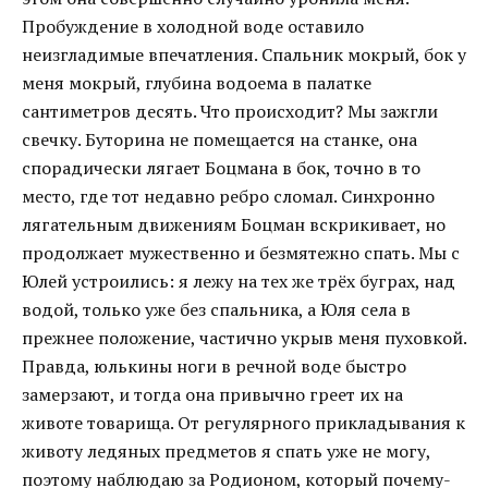
Пробуждение в холодной воде оставило
неизгладимые впечатления. Спальник мокрый, бок у
меня мокрый, глубина водоема в палатке
сантиметров десять. Что происходит? Мы зажгли
свечку. Буторина не помещается на станке, она
спорадически лягает Боцмана в бок, точно в то
место, где тот недавно ребро сломал. Синхронно
лягательным движениям Боцман вскрикивает, но
продолжает мужественно и безмятежно спать. Мы с
Юлей устроились: я лежу на тех же трёх буграх, над
водой, только уже без спальника, а Юля села в
прежнее положение, частично укрыв меня пуховкой.
Правда, юлькины ноги в речной воде быстро
замерзают, и тогда она привычно греет их на
животе товарища. От регулярного прикладывания к
животу ледяных предметов я спать уже не могу,
поэтому наблюдаю за Родионом, который почему-