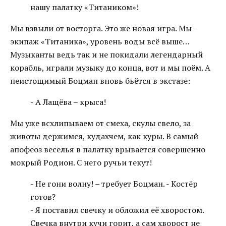
нашу палатку «Титаником»!
Мы взвыли от восторга. Это же новая игра. Мы –
экипаж «Титаника», уровень воды всё выше…
Музыканты ведь так и не покидали легендарный
корабль, играли музыку до конца, вот и мы поём. А
неистощимый Боцман вновь бьётся в экстазе:
- А Лащёва – крыса!
Мы уже всхлипываем от смеха, скулы свело, за
животы держимся, кудахчем, как куры. В самый
апофеоз веселья в палатку врывается совершенно
мокрый Родион. С него ручьи текут!
- Не гони волну! – требует Боцман. - Костёр
готов?
- Я поставил свечку и обложил её хворостом.
Свечка внутри кучи горит, а сам хворост не