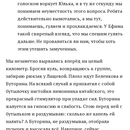
голоском воркует Юлька, и в ту же секунду мы
понимаем неуместность этого вопроса. Ребята
действительно вымотались, а мы тут,
понимаешь, гуляем и прохлаждаемся. У Ефима
такой свирепый взгляд, что мы спешим гулять
дальше. Не провалиться ли нам, чтобы хоть
этим утешить замученных.
Мы незаметно вырвались вперёд на целый
километр. Бросив куль, возвращаюсь к группе,
забираю рюкзак у Лащевой. Плохо идут Беленкова и
Буторина. На всякий случай я прихватил с собой
бутылочку настойки лимонника китайского, это
прекрасный стимулятор при упадке сил. Буторина
жалуется на гипоксию и слабость. Стою перед ней с
бутыльком и раздумываю: сколько же капель ей
налить? А Буторина, не раздумывая, отобрала
пузырек и высосала всё. Наверное, сейчас