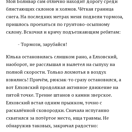
Мой Боливар сам отлично находит дорогу среди
блистающих склонов и холмов. Чёткая граница
снега. На последних метрах меня подвели тормоза,
пришлось проехаться по грунтово-осыпному
склону. Вскочил и кричу подъезжающим ребятам:
- Тормози, зарубайся!
Юлька остановилась слишком рано, а Елховский,
наоборот, не расслышал и вылетел на сыпуху на
полной скорости. Только лохмотья в воздух
взвились! Причём, рюкзак-то сразу остановился, а
вот Елховский продолжал активное движение на
пятой точке. Трение штанов о камни зверское.
Елховский встал одним прыжком, точно с
раскалённой сковородки. Сначала испуганно
схватился за потёртое место, ища травмы. Не
обнаружив таковых, закричал радостно: