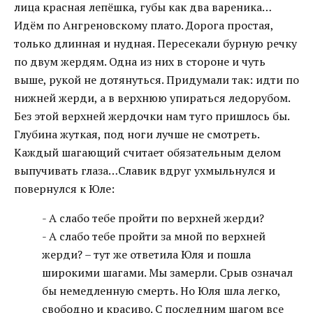
лица красная лепёшка, губы как два вареника…
Идём по Ангреновскому плато. Дорога простая,
только длинная и нудная. Пересекали бурную речку
по двум жердям. Одна из них в стороне и чуть
выше, рукой не дотянуться. Придумали так: идти по
нижней жерди, а в верхнюю упираться ледорубом.
Без этой верхней жердочки нам туго пришлось бы.
Глубина жуткая, под ноги лучше не смотреть.
Каждый шагающий считает обязательным делом
выпучивать глаза…Славик вдруг ухмыльнулся и
повернулся к Юле:
- А слабо тебе пройти по верхней жерди?
- А слабо тебе пройти за мной по верхней
жерди? – тут же ответила Юля и пошла
широкими шагами. Мы замерли. Срыв означал
бы немедленную смерть. Но Юля шла легко,
свободно и красиво. С последним шагом все