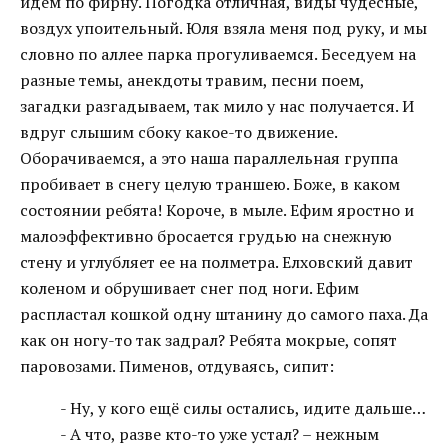
идем по фирну. Погодка отличная, виды чудесные,
воздух упоительный. Юля взяла меня под руку, и мы
словно по аллее парка прогуливаемся. Беседуем на
разные темы, анекдоты травим, песни поем,
загадки разгадываем, так мило у нас получается. И
вдруг слышим сбоку какое-то движение.
Оборачиваемся, а это наша параллельная группа
пробивает в снегу целую траншею. Боже, в каком
состоянии ребята! Короче, в мыле. Ефим яростно и
малоэффективно бросается грудью на снежную
стену и углубляет ее на полметра. Елховский давит
коленом и обрушивает снег под ноги. Ефим
распластал кошкой одну штанину до самого паха. Да
как он ногу-то так задрал? Ребята мокрые, сопят
паровозами. Пименов, отдуваясь, сипит:
- Ну, у кого ещё силы остались, идите дальше…
- А что, разве кто-то уже устал? – нежным