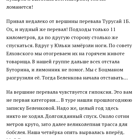
ломанется!
Привал недалеко от вершины перевала Турусай 1Б.
Ох, и нудный же перевал! Подходы только 11
километров, да по другую сторону столько же
спускаться. Вдруг у Юльки замёрзли ноги. По совету
Елховского мы отогреваем их на горячем животе
товарища. В нашей группе дальше всех отстала
Буторина, и лимонник не помог. Мы с Боцманом
разгрузили её. Тогда Беленкова начала отставать…
На вершине перевала чувствуется гипоксия. Это вам
не первая категория… В туре нашли прошлогоднюю
записку Беленковой. Надо же, целый год здесь
никто не ходил. Долгожданный спуск. Около сотни
метров круто, зато далее великолепная трасса для
бобслея. Наша четвёрка опять вырвалась вперёд.