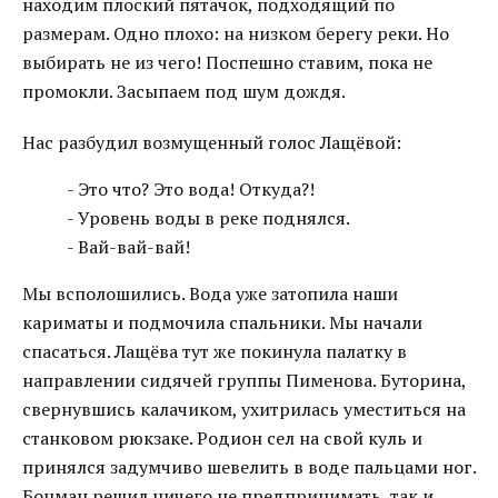
находим плоский пятачок, подходящий по
размерам. Одно плохо: на низком берегу реки. Но
выбирать не из чего! Поспешно ставим, пока не
промокли. Засыпаем под шум дождя.
Нас разбудил возмущенный голос Лащёвой:
- Это что? Это вода! Откуда?!
- Уровень воды в реке поднялся.
- Вай-вай-вай!
Мы всполошились. Вода уже затопила наши
кариматы и подмочила спальники. Мы начали
спасаться. Лащёва тут же покинула палатку в
направлении сидячей группы Пименова. Буторина,
свернувшись калачиком, ухитрилась уместиться на
станковом рюкзаке. Родион сел на свой куль и
принялся задумчиво шевелить в воде пальцами ног.
Боцман решил ничего не предпринимать, так и