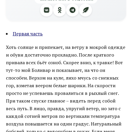
Первая часть
Хоть солнце и припекает, на ветру в мокрой одежде
и обуви достаточно прохладно. После краткого
привала всех бьёт озноб. Скорее вниз, к травке! Вот
тут-то мой Боливар и показывает, на что он
способен. Верхом на куле, лихо мчусь со снежных
гор, взметая веером белые шарики. На скорости
просто не успеваешь провалиться в рыхлый снег.
При таком спуске главное – видеть перед собой
весь путь. В лицо, правда, упругий ветер, но зато с
каждой сотней метров по вертикали температура
воздуха повышается на один градус. Натуральный
бобслей, только с ледорубом в руках. Если меня