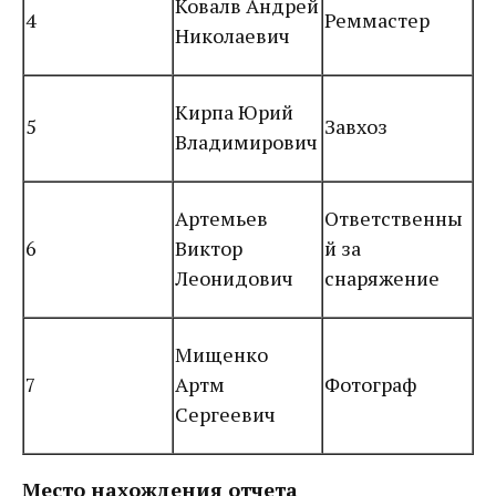
Ковалв Андрей
4
Реммастер
Николаевич
Кирпа Юрий
5
Завхоз
Владимирович
Артемьев
Ответственны
6
Виктор
й за
Леонидович
снаряжение
Мищенко
7
Артм
Фотограф
Сергеевич
Место нахождения отчета