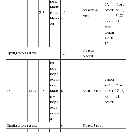
пер.
0°,
Фото
Майл
6 часов 45
осыпь
№30,
3-5
и –л.
1,2
мин
,
31,32,
Мнаи
ледо
33
си
вый
склон
45°-8
5°
7 часов
Пройдено за день
2,9
55мин
из-
под
пер.в
злета
закры
пер.
тый
Фото
13
23.07
1-3
Майл
6
3 часа 5 мин
ледн
№28,
и –
ик,
34
пер.в
осыпь
злет
пер.А
лан
Пройдено за день
6
3 часа 5 мин