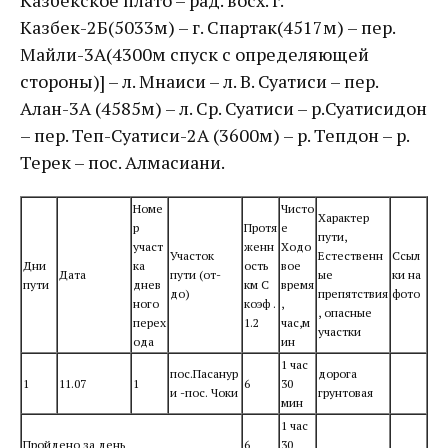
Казбекское плато – рад. восх. г.
Казбек-2Б(5033м) – г. Спартак(4517м) – пер.
Майли-3А(4300м спуск с определяющей
стороны)] – л. Мнаиси – л. В. Суатиси – пер.
Алан-3А (4585м) – л. Ср. Суатиси – р.Суатисидон
– пер. Теп-Суатиси-2А (3600м) – р. Тепдон – р.
Терек – пос. Алмасиани.
Номе
Чисто
Характер
р
Протя
е
пути,
участ
женн
Ходо
Участок
Естественн
Ссыл
Дни
ка
ость
вое
Дата
пути (от-
ые
ки на
пути
днев
км С
время
до)
препятствия
фото
ного
коэф .
,
, опасные
перех
1.2
час,м
участки
ода
ин
1 час
пос.Пасанур
дорога
1
11.07
1
6
30
и -пос. Чоки
грунтовая
мин
1 час
Пройдено за день
6
30