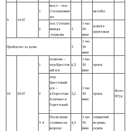
мост – пос.
1
Степансмин
автобус
да
9
19.07
пос.Степанс
1 час
дорога
2
минда
5
30
грунтовая
-церковь
мин
1 час
Пройдено за день
5
30
мин
церковь –
1 час
1
пер.Крестов
6,3
50
тропа
ый н/к
мин
пер.
Крестовый
н/к –
1 час
Фото
10
20.07
2
л.Гергетски
3,2
30
тропа
№24
й начало л.
мин
Гергетский
–
Последняя
1 час
открытый
3-4
стоянка на
4,3
30
ледник,
морене
мин
осыпь