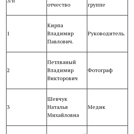
З/п
отчество
группе
Кирпа
1
Владимир
Руководитель.
Павлович.
Петлваный
2
Владимир
Фотограф
Викторович
Шевчук
3
Наталья
Медик
Михайловна