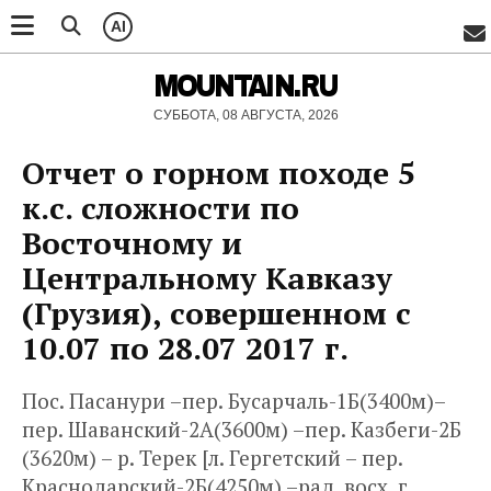
AI
MOUNTAIN.RU
СУББОТА, 08 АВГУСТА, 2026
Отчет о горном походе 5
к.с. сложности по
Восточному и
Центральному Кавказу
(Грузия), совершенном с
10.07 по 28.07 2017 г.
Пос. Пасанури –пер. Бусарчаль-1Б(3400м)–
пер. Шаванский-2А(3600м) –пер. Казбеги-2Б
(3620м) – р. Терек [л. Гергетский – пер.
Краснодарский-2Б(4250м) –рад. восх. г.