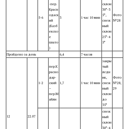
-пер.
склон
Красн
30°-3
одаск
5°,
Фото
5-6
3
1 час 10 мин
ий
снеж
№28
(Казб
ный
екско
склон
е
25°-4
плато
5°
)
Пройдено за день
6,4
7 часов
закры
пер.К
тый
расно
ледн
дар-
ик,
Фото
1-2
ский
1,7
1 час 10 мин
снеж
№28,
–
ный
29
пер.М
склон
айли
до
35°
снеж
12
22.07
ный
склон
30°-4