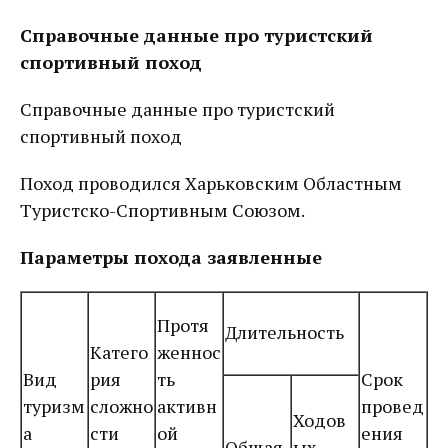
Справочные данные про туристский
спортивный поход
Справочные данные про туристский
спортивный поход
Поход проводился Харьковским Областным
Туристско-Спортивным Союзом.
Параметры похода заявленные
Протя
Длительность
Катего
женнос
Вид
рия
ть
Срок
туризм
сложно
активн
провед
Ходов
а
сти
ой
ения
Общая
ых