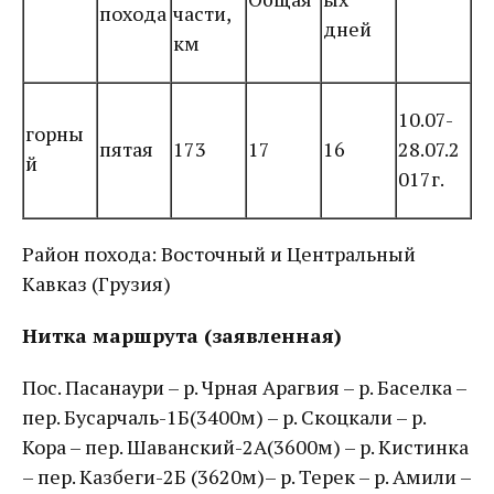
похода
части,
дней
км
10.07-
горны
пятая
173
17
16
28.07.2
й
017г.
Район похода: Восточный и Центральный
Кавказ (Грузия)
Нитка маршрута (заявленная)
Пос. Пасанаури – р. Чрная Арагвия – р. Баселка –
пер. Бусарчаль-1Б(3400м) – р. Скоцкали – р.
Кора – пер. Шаванский-2А(3600м) – р. Кистинка
– пер. Казбеги-2Б (3620м)– р. Терек – р. Амили –