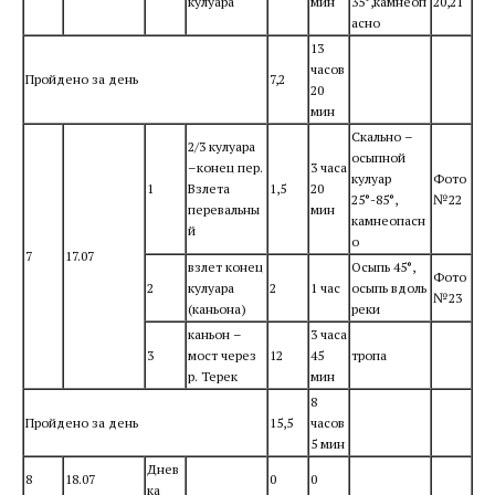
кулуара
мин
35°,камнеоп
20,21
асно
13
часов
Пройдено за день
7,2
20
мин
Скально –
2/3 кулуара
осыпной
–конец пер.
3 часа
кулуар
Фото
1
Взлета
1,5
20
25°-85°,
№22
перевальны
мин
камнеопасн
й
о
7
17.07
взлет конец
Осыпь 45°,
Фото
2
кулуара
2
1 час
осыпь вдоль
№23
(каньона)
реки
каньон –
3 часа
3
мост через
12
45
тропа
р. Терек
мин
8
Пройдено за день
15,5
часов
5 мин
Днев
8
18.07
0
0
ка