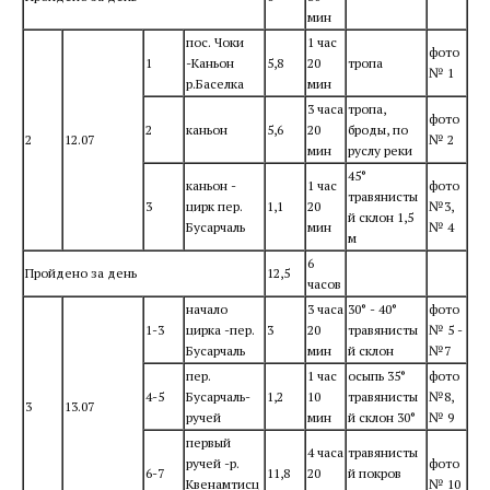
мин
пос. Чоки
1 час
фото
1
-Каньон
5,8
20
тропа
№ 1
р.Баселка
мин
3 часа
тропа,
фото
2
каньон
5,6
20
броды, по
2
12.07
№ 2
мин
руслу реки
45°
каньон -
1 час
фото
травянисты
3
цирк пер.
1,1
20
№3,
й склон 1,5
Бусарчаль
мин
№ 4
м
6
Пройдено за день
12,5
часов
начало
3 часа
30° - 40°
фото
1-3
цирка -пер.
3
20
травянисты
№ 5 -
Бусарчаль
мин
й склон
№7
пер.
1 час
осыпь 35°
фото
4-5
Бусарчаль-
1,2
10
травянисты
№8,
3
13.07
ручей
мин
й склон 30°
№ 9
первый
4 часа
травянисты
ручей -р.
фото
6-7
11,8
20
й покров
Квенамтисц
№ 10