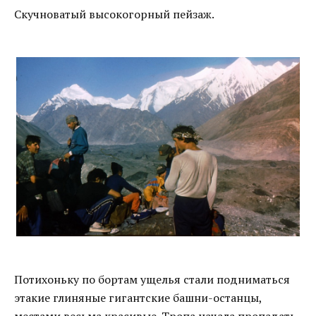
Скучноватый высокогорный пейзаж.
Потихоньку по бортам ущелья стали подниматься
этакие глиняные гигантские башни-останцы,