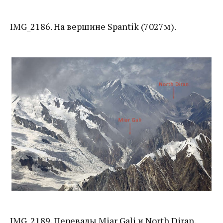
IMG_2186. На вершине Spantik (7027м).
IMG_2189. Перевалы Miar Gali и North Diran.