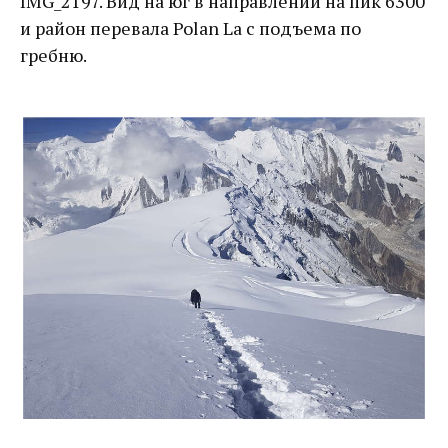
IMG_2197. Вид на юг в направлении на пик 6300
и район перевала Polan La с подъема по
гребню.