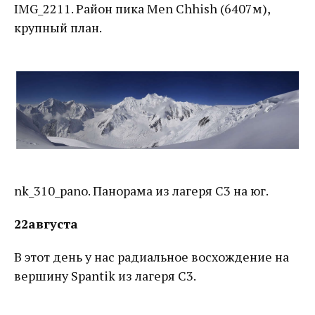
IMG_2211. Район пика Men Chhish (6407м),
крупный план.
nk_310_pano. Панорама из лагеря C3 на юг.
22августа
В этот день у нас радиальное восхождение на
вершину Spantik из лагеря C3.