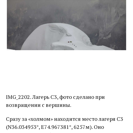
IMG_2202. Лагерь C3, фото сделано при
возвращении с вершины.
Сразу за «холмом» находится место лагеря C3
(N36.034953°, E74.967381°, 6257м). Оно