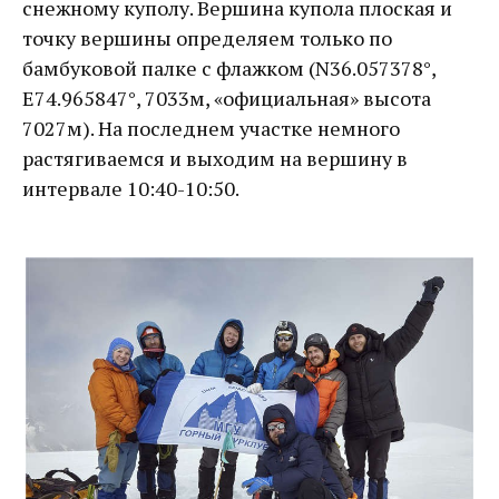
снежному куполу. Вершина купола плоская и
точку вершины определяем только по
бамбуковой палке с флажком (N36.057378°,
E74.965847°, 7033м, «официальная» высота
7027м). На последнем участке немного
растягиваемся и выходим на вершину в
интервале 10:40-10:50.