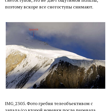
снегоступов, это не дает ощутимой пользы,
поэтому вскоре все снегоступы снимают.
IMG_2305. Фото гребня телеобъективом с
запада (со второй ночевки после перевала