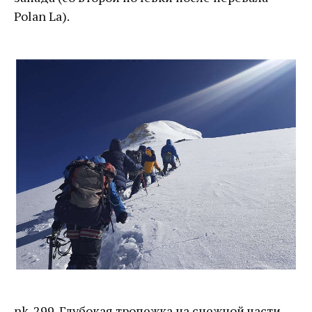
Polan La).
nk_299. Глубокая тропежка на снежной части