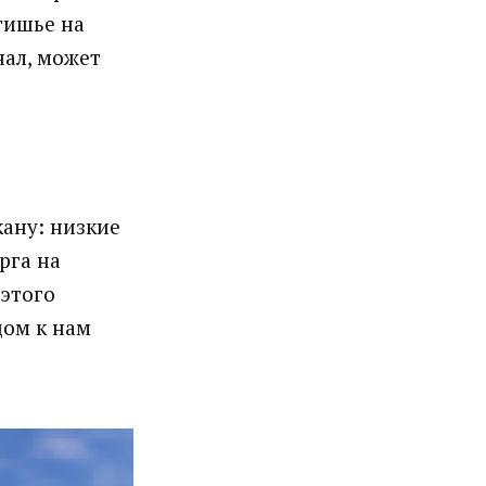
тишье на
нал, может
кану: низкие
рга на
 этого
дом к нам