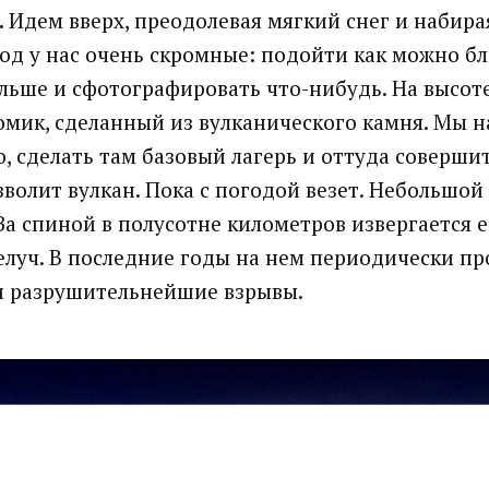
.
Идем вверх, преодолевая мягкий снег и набира
од у нас очень скромные: подойти как можно бл
льше и сфотографировать что-нибудь. На высоте 
мик, сделанный из вулканического камня. Мы 
о, сделать там базовый лагерь и оттуда соверши
волит вулкан. Пока с погодой везет. Небольшой 
 За спиной в полусотне километров извергается 
елуч. В последние годы на нем периодически п
 разрушительнейшие взрывы.