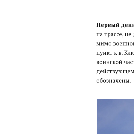
Первый ден
на трассе, не
мимо военной
пункт к в. Кл
воинской час
действующему
обозначены.