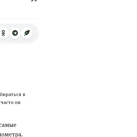
бираться в
 часто он
 самые
лометра.