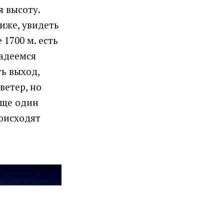
я высоту.
иже, увидеть
1700 м. есть
надеемся
ть выход,
ветер, но
еще один
роисходят