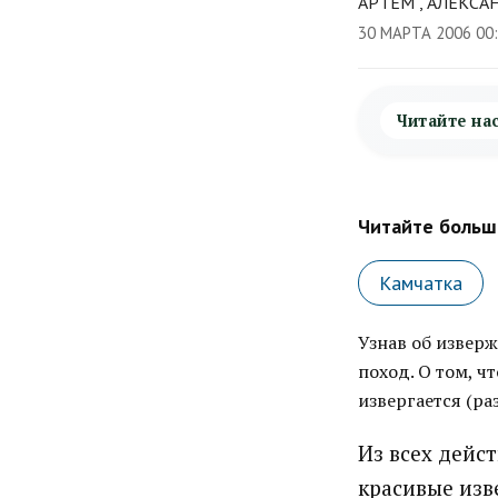
АРТЕМ , АЛЕКС
30 МАРТА 2006 00
Читайте на
Читайте больше
Камчатка
Узнав об извер
поход. О том, ч
извергается (раз
Из всех дейс
красивые изв