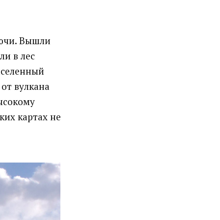
лючи. Вышли
ли в лес
аселенный
 от вулкана
высокому
ких картах не