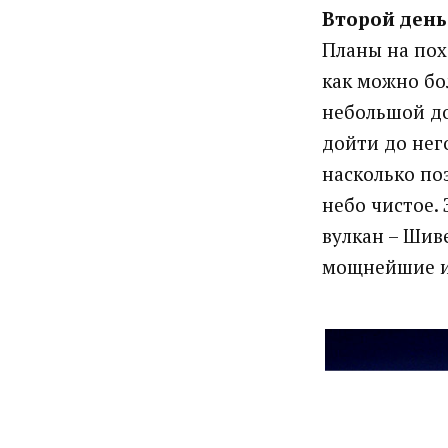
Второй день
Планы на пох
как можно бо
небольшой до
дойти до нег
насколько поз
небо чистое.
вулкан – Шив
мощнейшие и