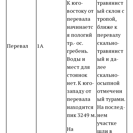
К юго-
травянист
востоку от
ый склон с
перевала
тропой,
начинаетс
ближе к
я пологий
перевалу
тр.- ос.
скально-
Перевал
1А
гребень.
травянист
Воды и
ый и да-
мест для
лее
стоянок
скально-
нет. К юго-
осыпной
западу от
отмеченн
перевала
ый турами.
находится
На послед-
пик 3249 м.
нем
участке
На
шли в