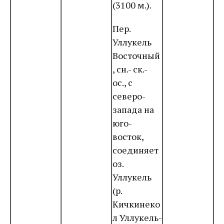
(3100 м.).
Пер.
Уллукель
Восточный
, сн.- ск.-
ос., с
северо-
запада на
юго-
восток,
соединяет
оз.
Уллукель
(р.
Кичкинеко
л Уллукель-