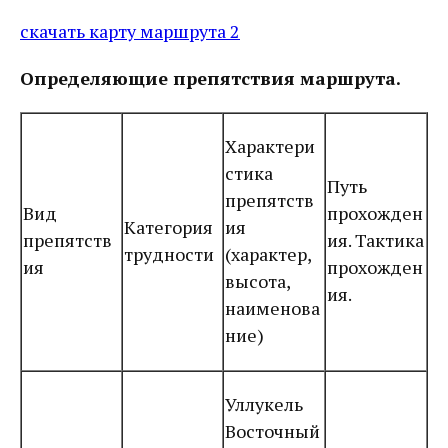
скачать карту маршрута 2
Определяющие препятствия маршрута.
Характери
стика
Путь
препятств
Вид
прохожден
Категория
ия
препятств
ия. Тактика
трудности
(характер,
ия
прохожден
высота,
ия.
наименова
ние)
Уллукель
Восточный