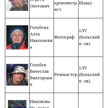
хронометр
Шань)
Олегович
ист
Голубева
1ЛУ
Алла
Фотограф
(Кольский
Николаевн
п- ов)
а
Голубев
1ЛУ
Вячеслав
Реммастер
(Кольский
Викторови
п- ов)
ч
Никонова
На- талья