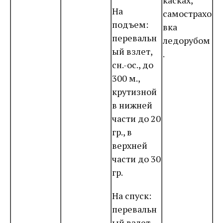
касках,
На
самострахо
подъем:
вка
перевальн
ледорубом
ый взлет,
.
сн.-ос., до
300 м.,
крутизной
в нижней
части до 20
гр., в
верхней
части до 30
гр.
На спуск:
перевальн
ый взлет