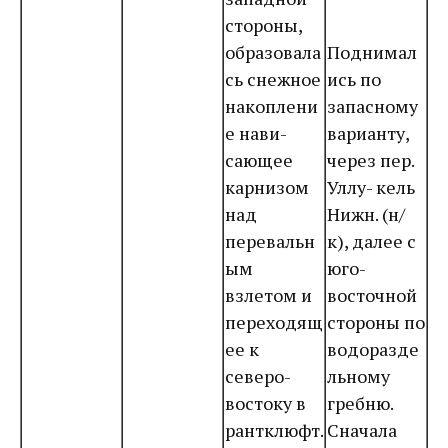
стороны,
образовала
Поднимал
сь снежное
ись по
накоплени
запасному
е нави-
варианту,
сающее
через пер.
карнизом
Уллу- кель
над
Нижн. (н/
перевальн
к), далее с
ым
юго-
взлетом и
восточной
переходящ
стороны по
ее к
водоразде
северо-
льному
востоку в
гребню.
рантклюфт.
Сначала