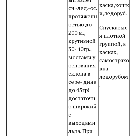
каска,кошк
сн.-лед.-ос.
и,ледоруб.
протяженн
остью до
Спускаемс
200 м.,
я плотной
крутизной
группой, в
30- 40гр.,
касках,
местами у
самострахо
основания
вка
склона в
ледорубом
сере- дине
.
до 45гр!
достаточн
о широкий
с
выходами
льда. При