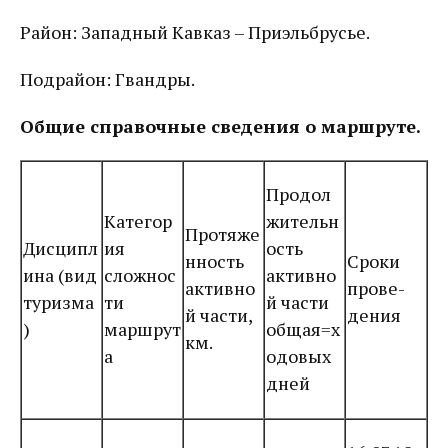
Район: Западный Кавказ – Приэльбрусье.
Подрайон: Гвандры.
Общие справочные сведения о маршруте.
Продол
Категор
жительн
Протяже
Дисципл
ия
ость
нность
Сроки
ина (вид
сложнос
активно
активно
прове-
туризма
ти
й части
й части,
дения
)
маршрут
общая=х
км.
а
одовых
дней