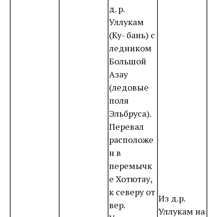
д. р.
Уллукам
(Ку- бань) с
ледником
Большой
Азау
(ледовые
поля
Эльбруса).
Перевал
расположе
н в
перемычк
е Хотютау,
к северу от
Из д.р.
вер.
Уллукам на