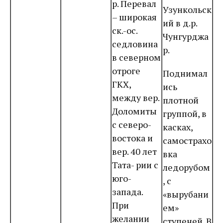
р. Перевал
Узункольск
– широкая
ий в д.р.
ск.-ос.
Чунгурджа
седловина
р.
в северном
отроге
Поднимал
ГКХ,
ись
между вер.
плотной
Доломиты
группой, в
с северо-
касках,
востока и
самострахо
вер. 40 лет
вка
Тата- рии с
ледорубом
юго-
, с
запада.
«вырубани
При
ем»
желании
ступеней. В