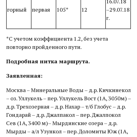
16.07.18
горный
первая
105*
12
–29.07.18
г.
*С учетом коэффициента 1.2, без учета
повторно пройденного пути.
Подробная нитка маршрута.
Заявленная:
Москва – Минеральные Воды – д.р. Кичкинекол
– оз. Уллукель – пер. Уллукель Вост (1А, 3050м) –
д.р. Трехозерная – д.р. Нахар – т/б Глобус – д.р.
Гондарай – д.р. Джалпакол – пер. Джалпокол
Сев (1А, 3400 м)– Мырдинские озера – д.р.
Мырды – а/л Узункол – пер. Доломиты Юж (1А,