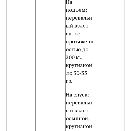
На
подъем:
перевальн
ый взлет
сн.-ос.
протяженн
остью до
200 м.,
крутизной
до 30-35
гр.
На спуск:
перевальн
ый взлет
осыпной,
крутизной