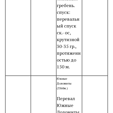
гребень.
спуск:
перевальн
ый спуск
ск.- ос,
крутизной
30-35 гр.,
протяженн
остью до
150 м.
Южные
Доломиты
(3360м.)
Перевал
Южные
Доломиты