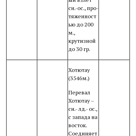
сн.-ос., про-
тяженност
ью до 200
м.,
крутизной
до 30 гр.
Хотютау
(3546м.)
Перевал
Хотютау –
сн.- лд.- ос.,
с запада на
восток.
Соединяет