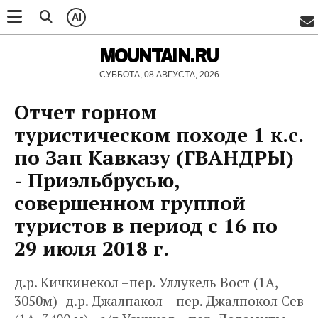
AI
MOUNTAIN.RU
СУББОТА, 08 АВГУСТА, 2026
Отчет горном
туристическом походе 1 к.с.
по Зап Кавказу (ГВАНДРЫ)
- Приэльбрусью,
совершенном группой
туристов в период с 16 по
29 июля 2018 г.
д.р. Кичкинекол –пер. Уллукель Вост (1А,
3050м) -д.р. Джалпакол – пер. Джалпокол Сев