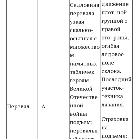
движение
Седловина
плот- ной
перевала
группой с
узкая
правой
скально-
сто- роны,
осыпная с
огибая
множество
ледовое
м
поле
памятных
склона.
табличек
Последний
героям
участок-
Великой
техника
Отечестве
лазания.
нной
Перевал
1А
войны
Страховка
подъем:
на
перевальн
подъеме:
ый взлет