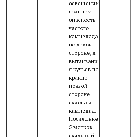
освещении
солнцем
опасность
частого
камнепада
по левой
стороне, и
вытаивани
я ручьев по
крайне
правой
стороне
склона и
камнепад.
Последние
5 метров
скальный