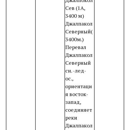
Джалпокол
Сев (1А,
3400 м)
Джалпакол
Северный(
3400м.)
Перевал
Джалпакол
Северный
сн. -лед-
ос.,
ориентаци
я восток-
запад,
соединяет
реки
Джалпакол