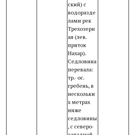
ский) с
водоразде
лами рек
Трехозерн
ая (лев.
приток
Нахар).
Седловина
перевала:
тр.- ос.
гребень, в
нескольки
х метрах
ниже
седловины
, с северо-
западной