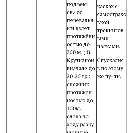
подъем:
касках с
сн.- ос.
самострахо
перевальн
вкой
ый взлёт
трекингов
протяжённ
ыми
остью до
палками.
350 м, (!!).
Крутизной
Спускалис
вначале до
ь по этому
20-25 гр.:
же пу- ти.
снежник
протяжен-
ностью до
150м.,
слева по
ходу разру-
шенные