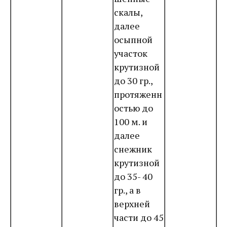
скалы,
далее
осыпной
участок
крутизной
до 30 гр.,
протяженн
остью до
100 м. и
далее
снежник
крутизной
до 35- 40
гр., а в
верхней
части до 45