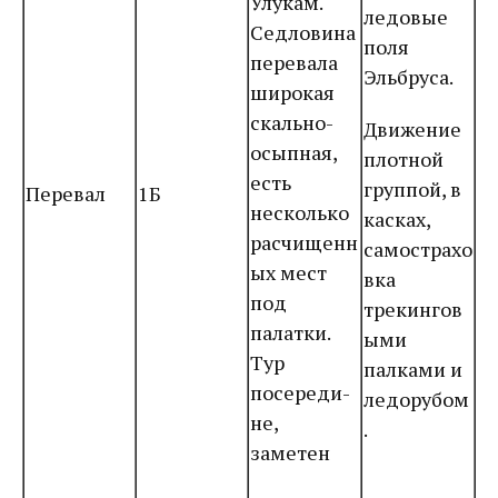
Улукам.
ледовые
Седловина
поля
перевала
Эльбруса.
широкая
скально-
Движение
осыпная,
плотной
есть
группой, в
Перевал
1Б
несколько
касках,
расчищенн
самострахо
ых мест
вка
под
трекингов
палатки.
ыми
Тур
палками и
посереди-
ледорубом
не,
.
заметен