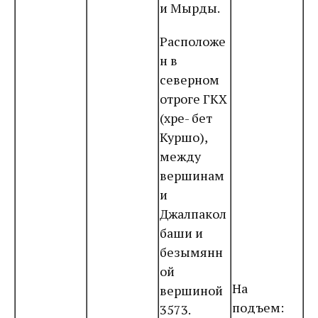
и Мырды.
Расположе
н в
северном
отроге ГКХ
(хре- бет
Куршо),
между
вершинам
и
Джалпакол
баши и
безымянн
ой
На
вершиной
подъем:
3573.