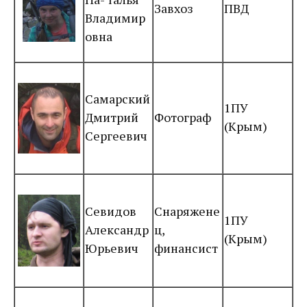
Завхоз
ПВД
Владимир
овна
Самарский
1ПУ
Дмитрий
Фотограф
(Крым)
Сергеевич
Севидов
Снаряжене
1ПУ
Александр
ц,
(Крым)
Юрьевич
финансист