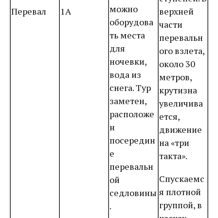
можно
Перевал
1А
верхней
оборудова
части
ть места
перевальн
для
ого взлета,
ночевки,
около 30
вода из
метров,
снега. Тур
крутизна
заметен,
увеличива
расположе
ется,
н
движение
посередин
на «три
е
такта».
перевальн
Спускаемс
ой
я плотной
седловины
группой, в
.