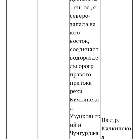
– сн.-ос., с
северо-
запада на
юго-
восток,
соединяет
водоразде
лы орогр.
правого
притока
реки
Кичкинеко
л
Узункольск
Из д.р.
ий и
Кичкинеко
Чунгурджа
л