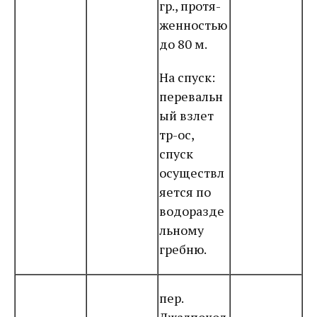
гр., протя-
женностью
до 80 м.
На спуск:
перевальн
ый взлет
тр-ос,
спуск
осуществл
яется по
водоразде
льному
гребню.
пер.