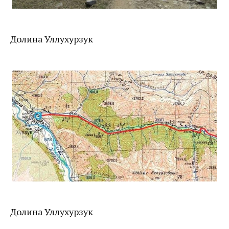
Долина Уллухурзук
Долина Уллухурзук