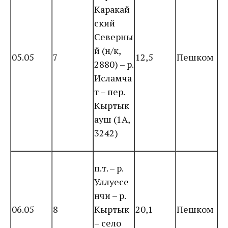
Каракай
ский
Северны
й (н/к,
05.05
7
12,5
Пешком
2880) – р.
Исламча
т – пер.
Кыртык
ауш (1А,
3242)
п.т. – р.
Уллуесе
нчи – р.
06.05
8
Кыртык
20,1
Пешком
– село