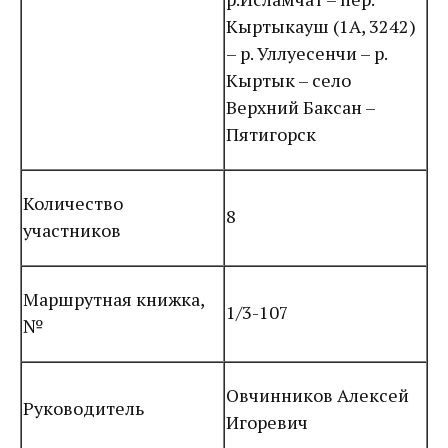
Кыртыкауш (1А, 3242)
– р. Уллуесенчи – р.
Кыртык – село
Верхний Баксан –
Пятигорск
Количество
8
участников
Маршрутная книжка,
1/3-107
№
Овчинников Алексей
Руководитель
Игоревич