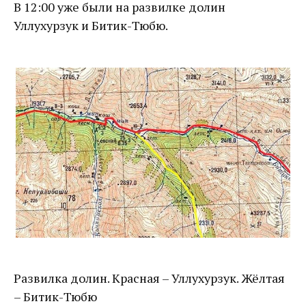
В 12:00 уже были на развилке долин
Уллухурзук и Битик-Тюбю.
Развилка долин. Красная – Уллухурзук. Жёлтая
– Битик-Тюбю