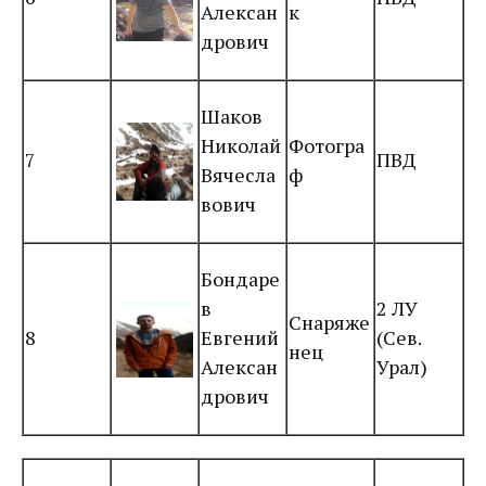
Алексан
к
дрович
Шаков
Николай
Фотогра
7
ПВД
Вячесла
ф
вович
Бондаре
в
2 ЛУ
Снаряже
8
Евгений
(Сев.
нец
Алексан
Урал)
дрович