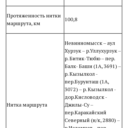
Протяженность нитки
100,8
маршрута, км
Невинномысск – аул
Хурзук – р.Уллухурзук –
р. Битик-Тюбю – пер.
Балк- Баши (1А, 3691) –
р. Кызылкол -
пер.Бурунташ (1А,
3072) – р. Кызылкол -
дор.Кисловодск -
Нитка маршрута
Джилы-Су –
пер.Каракайский
Северный (н/к, 2880) –
р.Исламчат – пер.