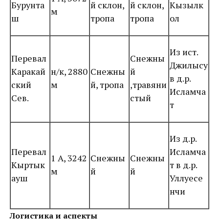
Бурунта
й склон,
й склон,
Кызылк
м
ш
тропа
тропа
ол
Из ист.
Перевал
Снежны
Джилысу
Каракай
н/к, 2880
Снежны
й
в д.р.
ский
м
й, тропа
,травяни
Исламча
Сев.
стый
т
Из д.р.
Перевал
Исламча
1 А, 3242
Снежны
Снежны
Кыртык
т в д.р.
м
й
й
ауш
Уллуесе
нчи
Логистика и аспекты