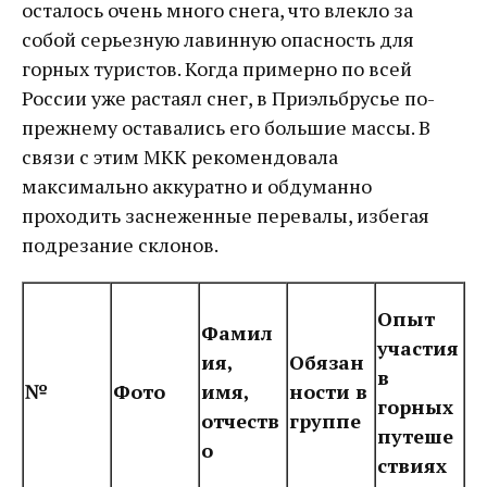
осталось очень много снега, что влекло за
собой серьезную лавинную опасность для
горных туристов. Когда примерно по всей
России уже растаял снег, в Приэльбрусье по-
прежнему оставались его большие массы. В
связи с этим МКК рекомендовала
максимально аккуратно и обдуманно
проходить заснеженные перевалы, избегая
подрезание склонов.
Опыт
Фамил
участия
ия,
Обязан
в
№
Фото
имя,
ности в
горных
отчеств
группе
путеше
о
ствиях