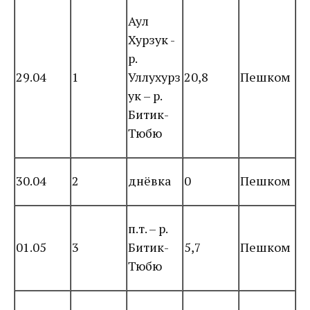
Аул
Хурзук -
р.
29.04
1
Уллухурз
20,8
Пешком
ук – р.
Битик-
Тюбю
30.04
2
днёвка
0
Пешком
п.т. – р.
01.05
3
Битик-
5,7
Пешком
Тюбю