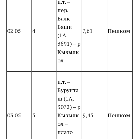
п.т. –
пер.
Балк-
Баши
02.05
4
7,61
Пешком
(1А,
3691) – р.
Кызылк
ол
п.т. –
Бурунта
ш (1А,
3072) – р.
03.05
5
Кызылк
9,45
Пешком
ол –
плато