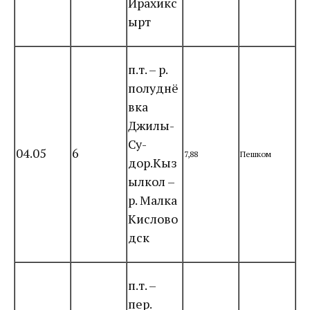
Ирахикс
ырт
п.т. – р.
полуднё
вка
Джилы-
Су-
04.05
6
7,88
Пешком
дор.Кыз
ылкол –
р. Малка
Кислово
дск
п.т. –
пер.