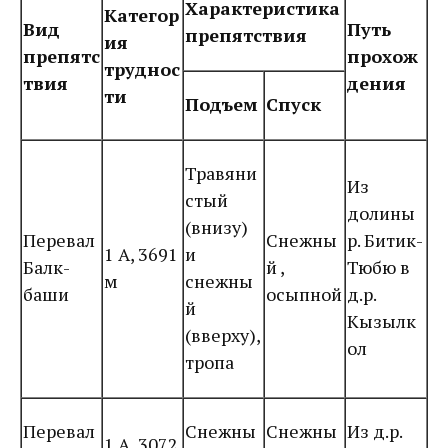
Характеристика
Категор
Вид
Путь
препятствия
ия
препятс
прохож
труднос
твия
дения
ти
Подъем
Спуск
Травяни
Из
стый
долины
(внизу)
Перевал
Снежны
р. Битик-
1 А, 3691
и
Балк-
й ,
Тюбю в
м
снежны
баши
осыпной
д.р.
й
Кызылк
(вверху),
ол
тропа
Перевал
Снежны
Снежны
Из д.р.
1 А, 3072