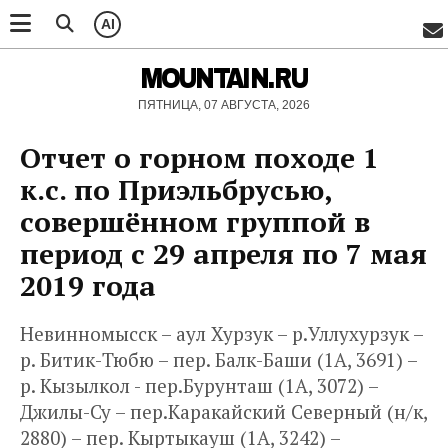
AI
MOUNTAIN.RU
ПЯТНИЦА, 07 АВГУСТА, 2026
Отчет о горном походе 1
к.с. по Приэльбрусью,
совершённом группой в
период с 29 апреля по 7 мая
2019 года
Невинномысск – аул Хурзук – р.Уллухурзук –
р. Битик-Тюбю – пер. Балк-Баши (1А, 3691) –
р. Кызылкол - пер.Бурунташ (1А, 3072) –
Джилы-Су – пер.Каракайский Северный (н/к,
2880) – пер. Кыртыкауш (1А, 3242) –