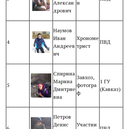
Алексан
н
дрович
Наумов
Иван
Хрономе
4
ПВД
Андреев
трист
ич
Спирина
Завхоз,
Марина
1 ГУ
5
фотогра
Дмитрие
(Кавказ)
ф
вна
Петров
Денис
Участни
6
ПВД