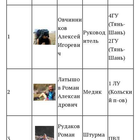
4ГУ
Овчинни
(Тянь-
ков
Руковод
Шань)
1
Алексей
итель
2ГУ
Игореви
(Тянь-
ч
Шань)
Латышо
1 ЛУ
в Роман
2
Медик
(Кольски
Алексан
й п-ов)
дрович
Рудаков
Роман
Штурма
3
ПВД