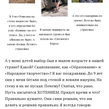
А это его напарник по
В 9 лет Ромсана на
связке. Всегда была
стене видно не было,
внимательна на
я его определял по
В начале маршрута он
страховке
узлу «Булинь» на его
выглядел сурово и был
поясе. Да, у него и
похож на «Снежного
обвязки не было. А
Барса»
зачем «Белки-Летяге»
страховка
А у моих детей выбор был в малом возрасте в нашей
стране? Какой? Скалолазание, как «Образование» и
«Народное творчество»? Я вас поздравляю. До 9 лет
они у меня бегали под стеной и ловили ящериц. На
стену я их не пускал. Почему? Считал, что рано.
Пусть насытятся ХОТЕНИЕМ. Придет время и что?
Правильно думаете. Они сами решили, что им
делать и решили правильно. Я всегда говорю