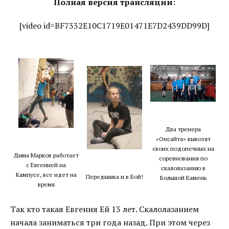
Полная версия трансляции:
[video id=BF7332E10C1719E01471E7D2439DD99D]
Два тренера
«Онсайта» вывозят
своих подопечных на
Дима Марков работает
соревнования по
с Евгенией на
скалолазанию в
Кампусе, все идет на
Передышка и в Бой!
Большой Камень
время
Так кто такая Евгения Ей 13 лет. Скалолазанием
начала заниматься три года назад. При этом через