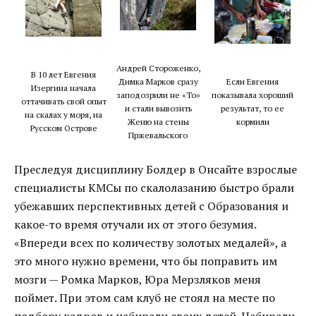
Андрей Стороженко,
В 10 лет Евгения
Димка Марков сразу
Если Евгения
Изергина начала
заподозрили не «То»
показывала хороший
оттачивать свой опыт
и стали вывозить
результат, то ее
на скалах у моря, на
Женю на стены
кормили
Русском Острове
Пржевальского
Преследуя дисциплину Болдер в Онсайте взрослые
специалисты КМСы по скалолазанию быстро брали
убежавших перспективных детей с Образования и
какое-то время отучали их от этого безумия.
«Впереди всех по количеству золотых медалей», а
это много нужно времени, что бы поправить им
мозги — Ромка Марков, Юра Мерзляков меня
поймет. При этом сам клуб не стоял на месте по