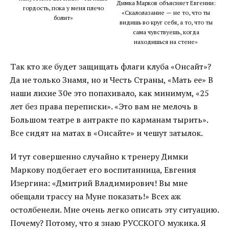
Димка Марков объясняет Евгении:
гордость, пока у меня плечо
«Скалолазание — не то, что ты
болит»
видишь во круг себя, а то, что ты
сама чувствуешь, когда
находишься на стене»
Так кто же будет защищать флаги клуба «Онсайт»?
Да не только Знамя, но и Честь Страны, «Мать ее» В
наши лихие 30е это попахивало, как минимум, «25
лет без права переписки». «Это вам не мелочь в
Большом театре в антракте по карманам тырить».
Все сидят на матах в «Онсайте» и чешут затылок.
И тут совершенно случайно к тренеру Димки
Маркову подбегает его воспитанница, Евгения
Изергина: «Дмитрий Владимирович! Вы мне
обещали трассу на Муне показать!» Всех аж
остолбенели. Мне очень легко описать эту ситуацию.
Почему? Потому, что я знаю РУССКОГО мужика. Я