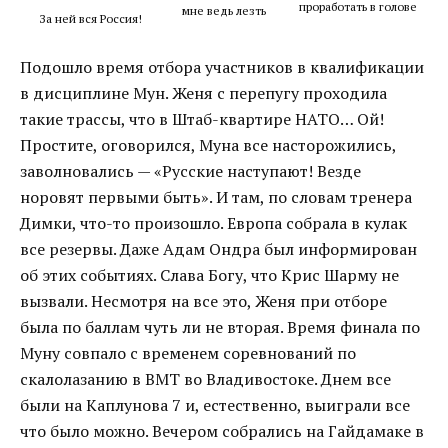
проработать в голове
мне ведь лезть
За ней вся Россия!
Подошло время отбора участников в квалификации
в дисциплине Мун. Женя с перепугу проходила
такие трассы, что в Штаб-квартире НАТО… Ой!
Простите, оговорился, Муна все насторожились,
заволновались — «Русские наступают! Везде
норовят первыми быть». И там, по словам тренера
Димки, что-то произошло. Европа собрала в кулак
все резервы. Даже Адам Ондра был информирован
об этих событиях. Слава Богу, что Крис Шарму не
вызвали. Несмотря на все это, Женя при отборе
была по баллам чуть ли не вторая. Время финала по
Муну совпало с временем соревнований по
скалолазанию в ВМТ во Владивостоке. Днем все
были на Каплунова 7 и, естественно, выиграли все
что было можно. Вечером собрались на Гайдамаке в