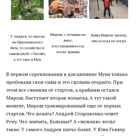
Мирош, с печалью на
Дима Марков тренер,
У Андрея, то трассы
лице,
ему всегда не когда
на Пржевальского
восстанавливается
бить, то хозяйство в
после травмы
самом клубе «Онсайт,
а тут еще и Мун
В первом соревновании в дисциплине Муна только
пробовали свои силы и это сделали открыто. При
этом все слиняли от стартов, а крайним остался
Мирош. Наступает вторая попытка. А тут такой
момент, Мирош травмированный еще от первых
стартов. Что делать? Андрей Стороженко чешет
Репу. Что значить, Больные? А «мужики» везде
такие. У самого Андрея плечо болит. У Юли Геллер