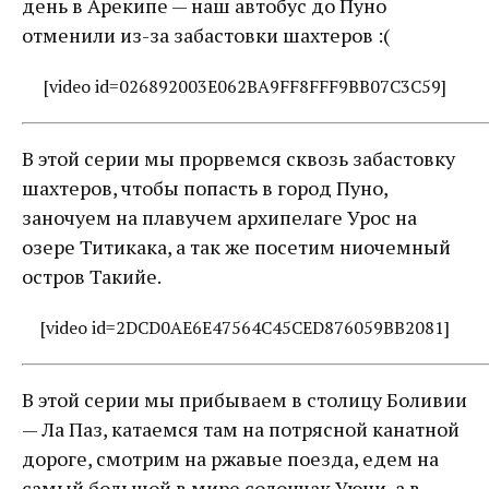
день в Арекипе — наш автобус до Пуно
отменили из-за забастовки шахтеров :(
[video id=026892003E062BA9FF8FFF9BB07C3C59]
В этой серии мы прорвемся сквозь забастовку
шахтеров, чтобы попасть в город Пуно,
заночуем на плавучем архипелаге Урос на
озере Титикака, а так же посетим ниочемный
остров Такийе.
[video id=2DCD0AE6E47564C45CED876059BB2081]
В этой серии мы прибываем в столицу Боливии
— Ла Паз, катаемся там на потрясной канатной
дороге, смотрим на ржавые поезда, едем на
самый большой в мире солончак Уюни, а в