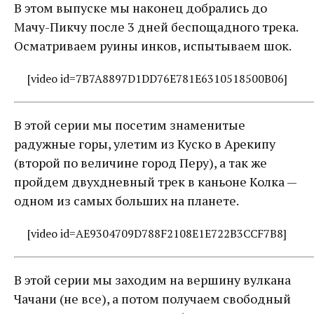
В этом выпуске мы наконец добрались до
Мачу-Пикчу после 3 дней беспощадного трека.
Осматриваем руины инков, испытываем шок.
[video id=7B7A8897D1DD76E781E6310518500B06]
В этой серии мы посетим знаменитые
радужные горы, улетим из Куско в Арекипу
(второй по величине город Перу), а так же
пройдем двухдневный трек в каньоне Колка —
одном из самых больших на планете.
[video id=AE9304709D788F2108E1E722B3CCF7B8]
В этой серии мы заходим на вершину вулкана
Чачани (не все), а потом получаем свободный