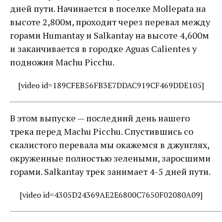
дней пути. Начинается в поселке Mollepata на
высоте 2,800м, проходит через перевал между
горами Humantay и Salkantay на высоте 4,600м
и заканчивается в городке Aguas Calientes у
подножия Machu Picchu.
[video id=189CFEB56FB3E7DDAC919CF469DDE105]
В этом выпуске — последний день нашего
трека перед Machu Picchu. Спустившись со
скалистого перевала мы окажемся в джунглях,
окруженные полностью зелеными, заросшими
горами. Salkantay трек занимает 4-5 дней пути.
[video id=4305D24369AE2E6800C7650F02080A09]