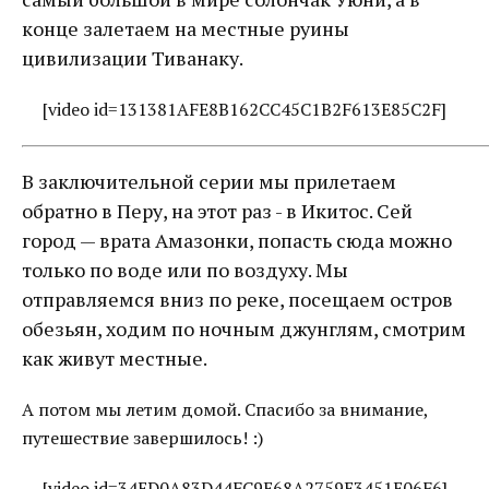
конце залетаем на местные руины
цивилизации Тиванаку.
[video id=131381AFE8B162CC45C1B2F613E85C2F]
В заключительной серии мы прилетаем
обратно в Перу, на этот раз - в Икитос. Сей
город — врата Амазонки, попасть сюда можно
только по воде или по воздуху. Мы
отправляемся вниз по реке, посещаем остров
обезьян, ходим по ночным джунглям, смотрим
как живут местные.
А потом мы летим домой. Спасибо за внимание,
путешествие завершилось! :)
[video id=34ED0A83D44FC9E68A2759E3451E06F6]