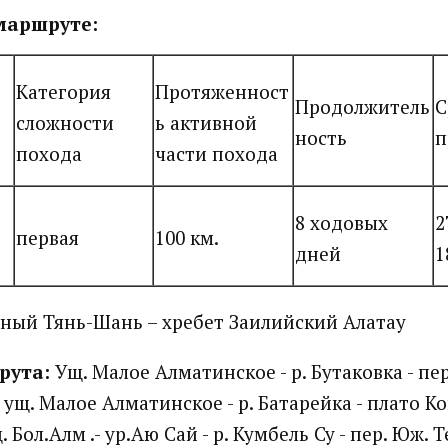
маршруте:
Категория
Протяженност
Продолжитель
С
сложности
ь активной
ность
п
похода
части похода
8 ходовых
2
первая
100 км.
дней
1
ный Тянь-Шань – хребет Заилийский Алатау
рута:
Ущ. Малое Алматинское - р. Бутаковка - пе
 – ущ. Малое Алматинское - р. Батарейка - плато К
щ. Бол.Алм .- ур.Аю Сай - р. Кумбель Су - пер. Юж.