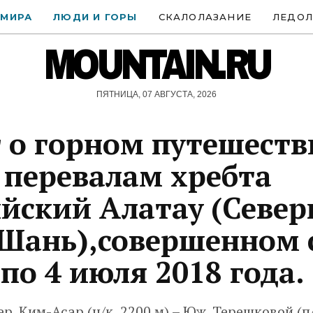
 МИРА
ЛЮДИ И ГОРЫ
СКАЛОЛАЗАНИЕ
ЛЕДОЛ
MOUNTAIN.RU
ПЯТНИЦА, 07 АВГУСТА, 2026
 о горном путешеств
о перевалам хребта
йский Алатау (Севе
Шань),совершенном с
по 4 июля 2018 года.
р. Ким-Асар (н/к, 2200 м) – Юж. Терешковой (п/