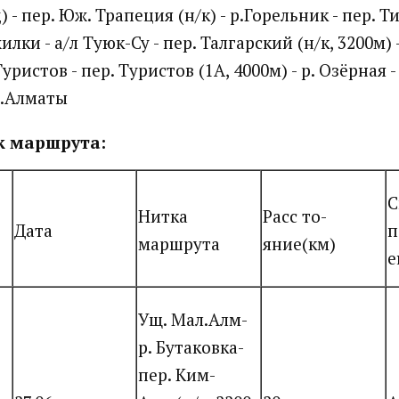
 - пер. Юж. Трапеция (н/к) - р.Горельник - пер. Ти
илки - а/л Туюк-Су - пер. Талгарский (н/к, 3200м)
Туристов - пер. Туристов (1А, 4000м) - р. Озёрная -
г.Алматы
к маршрута:
С
Нитка
Расс то-
Дата
п
маршрута
яние(км)
е
Ущ. Мал.Алм-
р. Бутаковка-
пер. Ким-