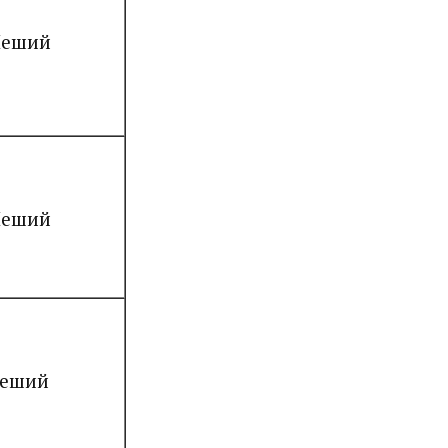
еший
еший
еший