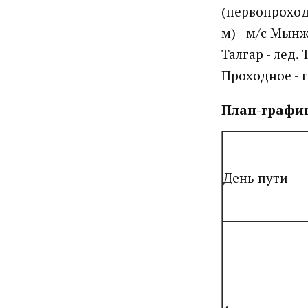
(первопроход)
м) - м/с Мынж
Талгар - лед. 
Проходное - 
План-графи
День пути