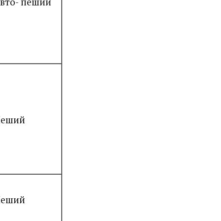
вто- пеший
еший
еший