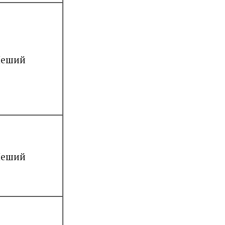
еший
еший