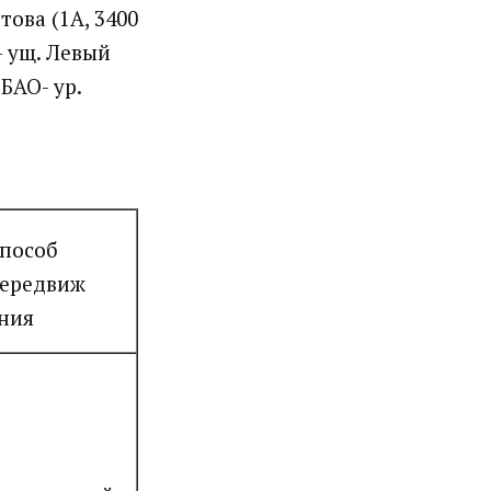
това (1А, 3400
 - ущ. Левый
 БАО- ур.
пособ
ередвиж
ния