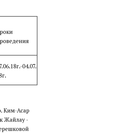
роки
роведения
7.06.18г.-04.07.
8г.
р. Ким-Асар
ок Жайлау -
 Терешковой