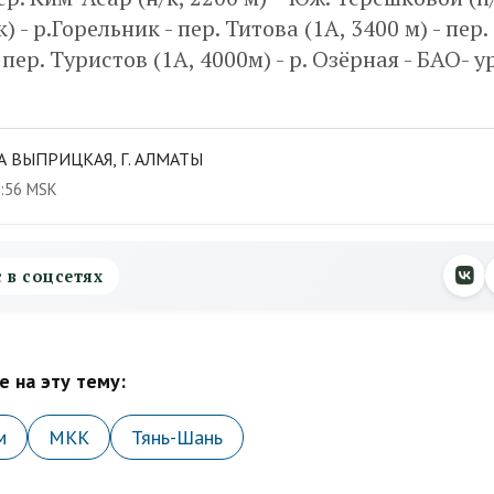
) - р.Горельник - пер. Титова (1А, 3400 м) - пер
- пер. Туристов (1А, 4000м) - р. Озёрная - БАО- 
 ВЫПРИЦКАЯ, Г. АЛМАТЫ
0:56 MSK
с в соцсетях
 на эту тему:
м
МКК
Тянь-Шань