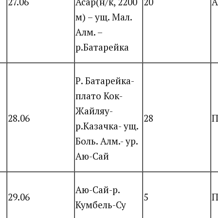
27.06
Асар(н/к, 2200
20
А
м) – ущ. Мал.
Алм. –
р.Батарейка
Р. Батарейка-
плато Кок-
Жайляу-
28.06
28
П
р.Казачка- ущ.
Боль. Алм.- ур.
Аю-Сай
Аю-Сай-р.
29.06
5
П
Кумбель-Су