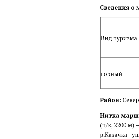
Сведения о 
Вид туризма
горный
Район:
Север
Нитка марш
(н/к, 2200 м)
р.Казачка - у