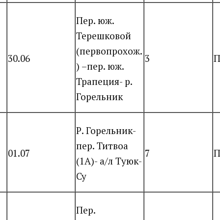
Пер. юж.
Терешковой
(первопрохож.
30.06
3
П
) –пер. юж.
Трапеция- р.
Горельник
Р. Горельник-
пер. Титвоа
01.07
7
П
(1А)- а/л Туюк-
Су
Пер.