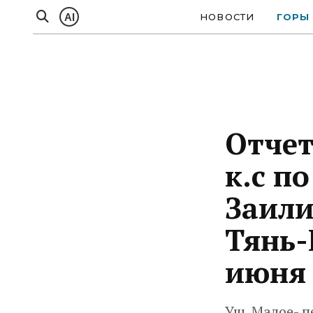
AI
НОВОСТИ
ГОРЫ
Отчет
к.с п
Заили
Тянь-
июня 
Ущ. Малое- пе