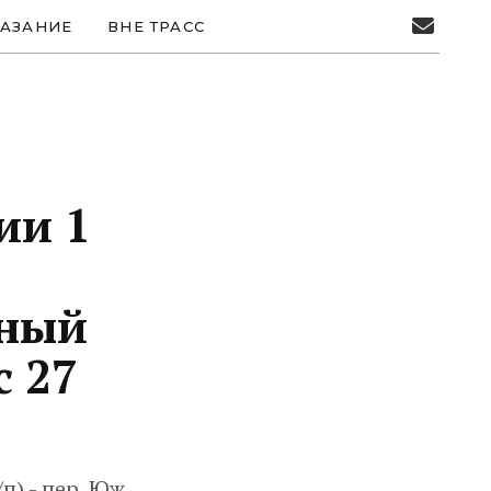
АЗАНИЕ
ВНЕ ТРАСС
ии 1
рный
 27
п) - пер. Юж.