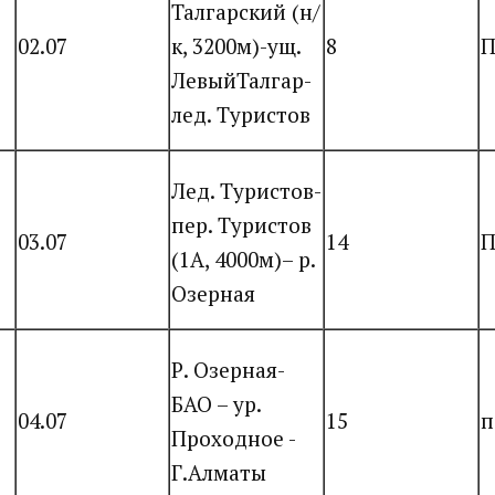
Талгарский (н/
02.07
к, 3200м)-ущ.
8
П
ЛевыйТалгар-
лед. Туристов
Лед. Туристов-
пер. Туристов
03.07
14
П
(1А, 4000м)– р.
Озерная
Р. Озерная-
БАО – ур.
04.07
15
п
Проходное -
Г.Алматы