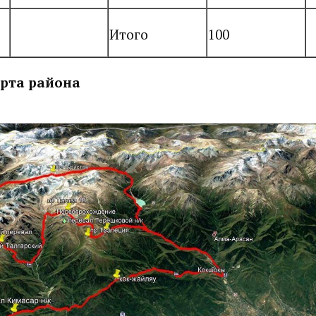
Итого
100
рта района