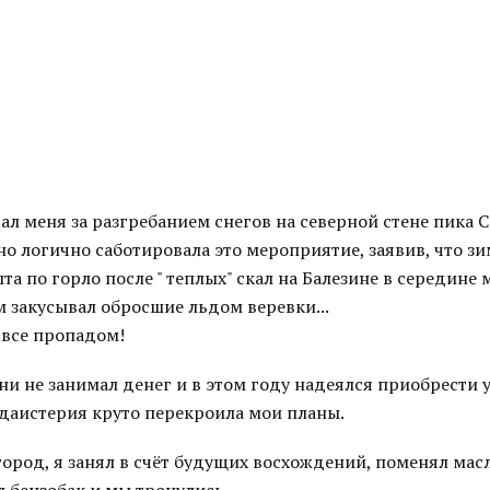
ал меня за разгребанием снегов на северной стене пика 
но логично саботировала это мероприятие, заявив, что з
а по горло после " теплых" скал на Балезине в середине 
 закусывал обросшие льдом веревки...
 все пропадом!
ни не занимал денег и в этом году надеялся приобрести у
даистерия круто перекроила мои планы.
ород, я занял в счёт будущих восхождений, поменял мас