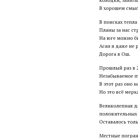
колодки, залата
В хорошем смыс
В поисках тепла
Планы за нас ст
На юге можно бы
Асан я даже не
Дорога в Ош.
Прошлый раз в 
Незабываемое п
В этот раз оно 
Но это всё мерк
Великолепная д
положительных
Оставалось толь
Местные погранц