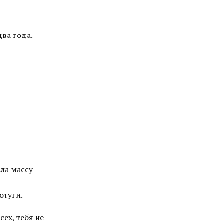
два года.
ла массу
отуги.
ех, тебя не