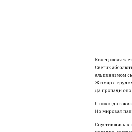
Конец июля заст
Светик абсолют
альпинизмом сыт
Жюмар с трудом
Да пропади оно
Я никогда в жиз
Но мировая пан
Спустившись в г