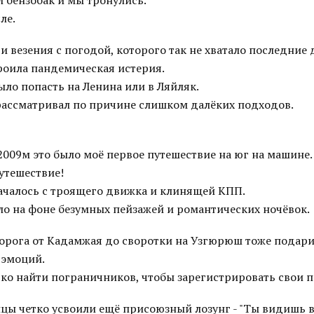
л бензобак и мы тронулись.
ле.
 и везения с погодой, которого так не хватало последние 
роила пандемическая истерия.
ло попасть на Ленина или в Ляйляк.
 рассматривал по причине слишком далёких подходов.
2009м это было моё первое путешествие на юг на машине.
утешествие!
началось с троящего движка и клинящей КПП.
ло на фоне безумных пейзажей и романтических ночёвок.
орога от Кадамжая до своротки на Узгюрюш тоже подари
 эмоций.
ко найти пограничников, чтобы зарегистрировать свои п
ы четко усвоили ещё присоюзный лозунг - "Ты видишь вс