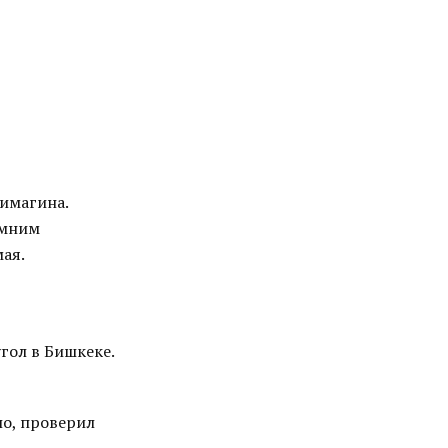
Симагина.
имним
мая.
гол в Бишкеке.
ло, проверил