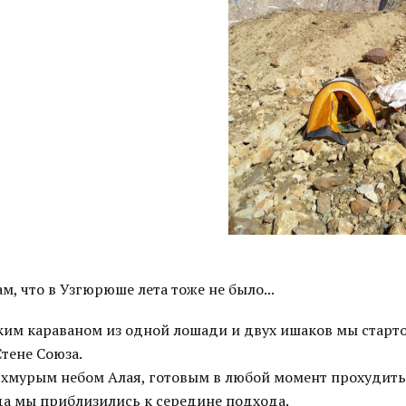
м, что в Узгюрюше лета тоже не было...
ким караваном из одной лошади и двух ишаков мы старто
тене Союза.
 хмурым небом Алая, готовым в любой момент прохудитьс
да мы приблизились к середине подхода.