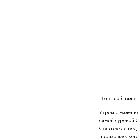
И он сообщил на
Утром с малень
самой суровой С
Стартовали под
произошло, ког