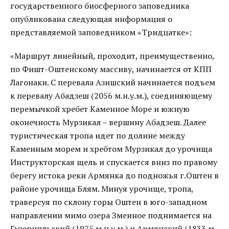
государственного биосферного заповедника
опубликована следующая информация о
представляемой заповедником «Тридцатке»:
«Маршрут линейный, проходит, преимущественно,
по Фишт-Оштенскому массиву, начинается от КПП
Лагонаки. С перевала Азишский начинается подъем
к перевалу Абадзеш (2056 м.н.у.м.), соединяющему
перемычкой хребет Каменное Море и южную
оконечность Мурзикал – вершину Абадзеш. Далее
туристическая тропа идет по долине между
Каменным морем и хребтом Мурзикал до урочища
Инструкторская щель и спускается вниз по правому
берегу истока реки Армянка до подножья г.Оштен в
районе урочища Блям. Минуя урочище, тропа,
траверсуя по склону горы Оштен в юго-западном
направлении мимо озера Змеиное поднимается на
Гузерипльский (1975 м.н.у.м.) и Армянский (1833 м.