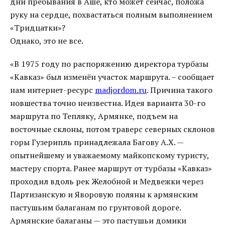
дни пребывания в Аше, кто может сейчас, положа
руку на сердце, похвастаться полным выполнением
«Тридцатки»?
Однако, это не все.
«В 1975 году по распоряжению директора турбазы
«Кавказ» был изменён участок маршрута. – сообщает
нам интернет-ресурс
madjordom.ru
. Причина такого
новшества точно неизвестна. Идея варианта 30-го
маршрута по Тепляку, Армянке, подъем на
восточные склоны, потом траверс северных склонов
горы Гузерипль принадлежала Багову А.Х. —
опытнейшему и уважаемому майкопскому туристу,
мастеру спорта. Ранее маршрут от турбазы «Кавказ»
проходил вдоль рек Желобной и Медвежки через
Партизанскую и Яворовую поляны к армянским
пастушьим балаганам по грунтовой дороге.
Армянские балаганы — это пастушьи домики