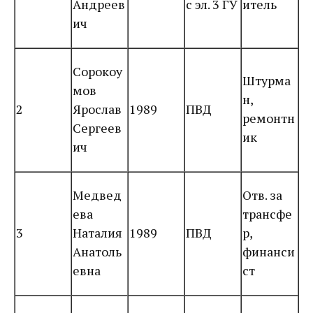
Андреев
с эл. 3 ГУ
итель
ич
Сорокоу
Штурма
мов
н,
2
Ярослав
1989
ПВД
ремонтн
Сергеев
ик
ич
Медвед
Отв. за
ева
трансфе
3
Наталия
1989
ПВД
р,
Анатоль
финанси
евна
ст