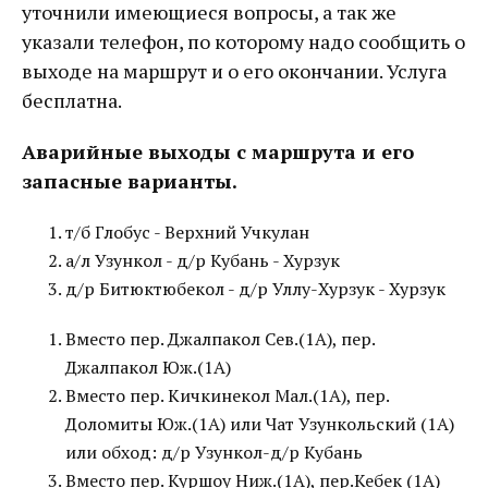
уточнили имеющиеся вопросы, а так же
указали телефон, по которому надо сообщить о
выходе на маршрут и о его окончании. Услуга
бесплатна.
Аварийные выходы с маршрута и его
запасные варианты.
т/б Глобус - Верхний Учкулан
а/л Узункол - д/р Кубань - Хурзук
д/р Битюктюбекол - д/р Уллу-Хурзук - Хурзук
Вместо пер. Джалпакол Сев.(1А), пер.
Джалпакол Юж.(1А)
Вместо пер. Кичкинекол Мал.(1А), пер.
Доломиты Юж.(1А) или Чат Узункольский (1А)
или обход: д/р Узункол-д/р Кубань
Вместо пер. Куршоу Ниж.(1А), пер.Кебек (1А)