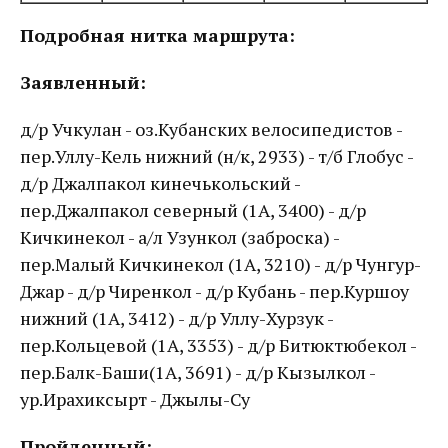
Подробная нитка маршрута:
Заявленный:
д/р Учкулан - оз.Кубанских велосипедистов -
пер.Уллу-Кель нижний (н/к, 2933) - т/б Глобус -
д/р Джалпакол кинечькольский -
пер.Джалпакол северный (1А, 3400) - д/р
Кичкинекол - а/л Узункол (заброска) -
пер.Малый Кичкинекол (1А, 3210) - д/р Чунгур-
Джар - д/р Чиренкол - д/р Кубань - пер.Куршоу
нижний (1А, 3412) - д/р Уллу-Хурзук -
пер.Кольцевой (1А, 3353) - д/р Битюктюбекол -
пер.Балк-Баши(1А, 3691) - д/р Кызылкол -
ур.Ирахиксырт - Джылы-Су
Пройденный: