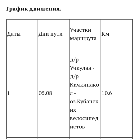
График движения.
Участки
Даты
Дни пути
Км
маршрута
д/р
Учкулан -
д/р
Кичкинако
1
05.08
л -
10.6
оз.Кубанск
их
велосипед
истов