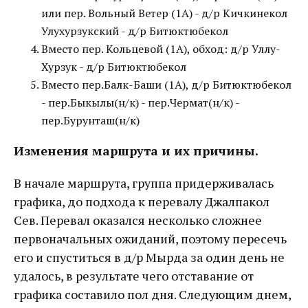
или пер. Вольный Ветер (1А) - д/р Кичкинекол
Улухурзукский - д/р Битюктюбекол
Вместо пер. Кольцевой (1А), обход: д/р Уллу-
Хурзук - д/р Битюктюбекол
Вместо пер.Балк-Баши (1А), д/р Битюктюбекол
- пер.Быкылы(н/к) - пер.Чермат(н/к) -
пер.Бурунташ(н/к)
Изменения маршрута и их причины.
В начале маршрута, группа придерживалась
графика, до подхода к перевалу Джалпакол
Сев. Перевал оказался несколько сложнее
первоначальных ожиданий, поэтому пересечь
его и спуститься в д/р Мырда за один день не
удалось, в результате чего отставание от
графика составило пол дня. Следующим днем,