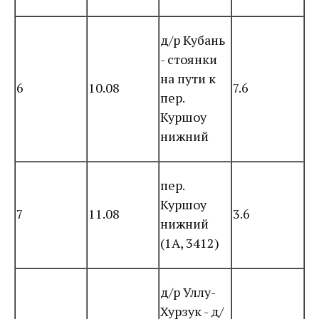
д/р Кубань
- стоянки
на пути к
6
10.08
7.6
пер.
Куршоу
нижний
пер.
Куршоу
7
11.08
3.6
нижний
(1А, 3412)
д/р Уллу-
Хурзук - д/