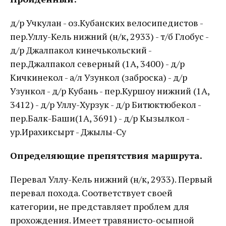
д/р Учкулан - оз.Кубанских велосипедистов -
пер.Уллу-Кель нижний (н/к, 2933) - т/б Глобус -
д/р Джалпакол кинечькольский -
пер.Джалпакол северный (1А, 3400) - д/р
Кичкинекол - а/л Узункол (заброска) - д/р
Узункол - д/р Кубань - пер.Куршоу нижний (1А,
3412) - д/р Уллу-Хурзук - д/р Битюктюбекол -
пер.Балк-Баши(1А, 3691) - д/р Кызылкол -
ур.Ирахиксырт - Джылы-Су
Определяющие препятствия маршрута.
Перевал Уллу-Кель нижний (н/к, 2933). Первый
перевал похода. Соответствует своей
категории, не представляет проблем для
прохождения. Имеет травянисто-осыпной