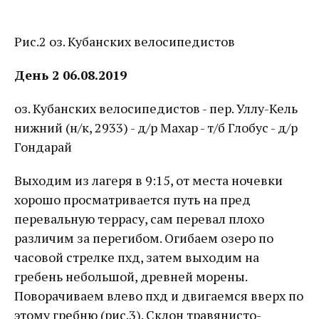
Рис.2 оз. Кубанских велосипедистов
День 2 06.08.2019
оз. Кубанских велосипедистов - пер. Уллу-Кель
нижний (н/к, 2933) - д/р Махар - т/б Глобус - д/р
Гондарай
Выходим из лагеря в 9:15, от места ночевки
хорошо просматривается путь на пред
перевальную террасу, сам перевал плохо
различим за перегибом. Огибаем озеро по
часовой стрелке пхд, затем выходим на
гребень небольшой, древней морены.
Поворачиваем влево пхд и двигаемся вверх по
этому гребню (рис.3). Склон травянисто-