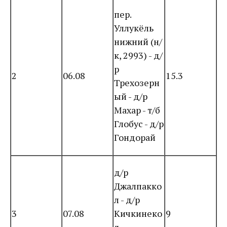
пер.
Уллукёль
нижний (н/
к, 2993) - д/
р
2
06.08
15.3
Трехозерн
ый - д/р
Махар - т/б
Глобус - д/р
Гондорай
д/р
Джалпакко
л - д/р
3
07.08
Кичкинеко
9