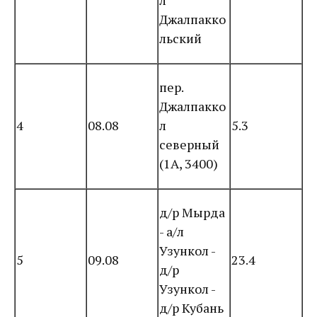
л
Джалпакко
льский
пер.
Джалпакко
4
08.08
л
5.3
северный
(1А, 3400)
д/р Мырда
- а/л
Узункол -
5
09.08
23.4
д/р
Узункол -
д/р Кубань