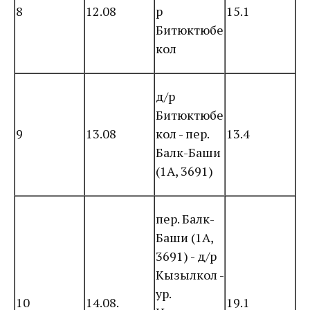
8
12.08
р
15.1
Битюктюбе
кол
д/р
Битюктюбе
9
13.08
кол - пер.
13.4
Балк-Баши
(1А, 3691)
пер. Балк-
Баши (1А,
3691) - д/р
Кызылкол -
ур.
10
14.08.
19.1