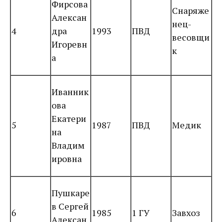
Фирсова
Снаряже
Алексан
нец-
4
дра
1993
ПВД
весовщи
Игоревн
к
а
Иванник
ова
Екатери
5
1987
ПВД
Медик
на
Владим
ировна
Пушкаре
в Сергей
6
1985
1 ГУ
Завхоз
Алексан