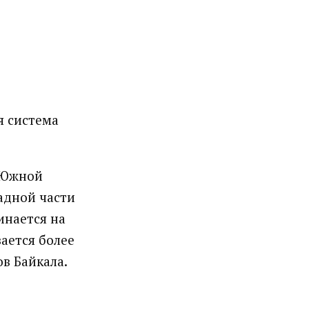
я система
х Южной
падной части
инается на
вается более
в Байкала.