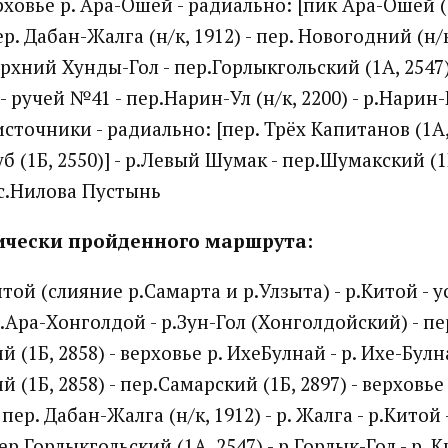
ерховье р. Ара-Ошей - радиально: [пик Ара-Ошей (1Б
р. Дабан-Жалга (н/к, 1912) - пер. Новогодний (н/к,
ерхний Хунды-Гол - пер.Горлыкгольский (1А, 2547)
 - ручей №41 - пер.Нарин-Ул (н/к, 2200) - р.Нарин-
сточники - радиально: [пер. Трёх Капитанов (1А, 2
 (1Б, 2550)] - р.Левый Шумак - пер.Шумакский (1Б
ос.Нилова Пустынь
ически пройденного маршрута:
той (слияние р.Самарта и р.Улзыта) - р.Китой - у
.Ара-Хонголдой - р.Зун-Гол (Хонголдойский) - пе
 (1Б, 2858) - верховье р. ИхеБулнай - р. Ихе-Булна
 (1Б, 2858) - пер.Самарский (1Б, 2897) - верховье
 пер. Дабан-Жалга (н/к, 1912) - р. Жалга - р.Китой
ер.Горлыкгольский (1А, 2547) - р.Горлык-Гол - р. К