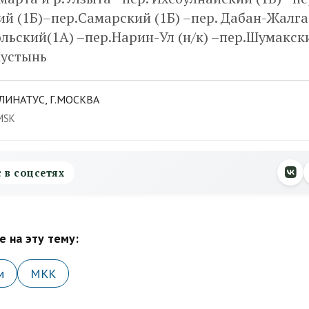
й (1Б)–пер.Самарский (1Б) –пер. Дабан-Жалга (
льский(1А) –пер.Нарин-Ул (н/к) –пер.Шумакски
Пустынь
ЛИНАТУС, Г.МОСКВА
MSK
с в соцсетях
 на эту тему:
м
МКК