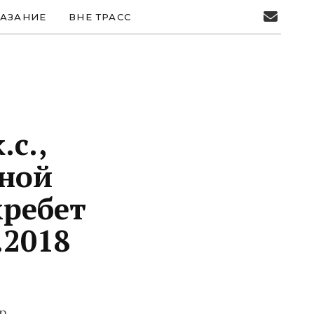
АЗАНИЕ
ВНЕ ТРАСС
.с.,
рной
хребет
.2018
р.