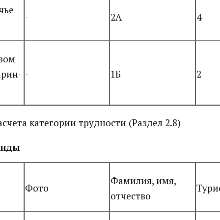
чье
-
2А
4
евом
арин-
-
1Б
2
асчета категории трудности (Раздел 2.8)
анды
Фамилия, имя,
Фото
Тури
отчество