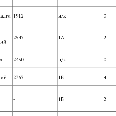
алга
1912
н/к
0
2547
1А
2
кий
л
2450
н/к
0
кий
2767
1Б
4
-
1Б
2