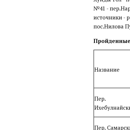
№41 - пер.Нар
источники - р
пос.Нилова П
Пройденные
Название
Пер.
Ихебулнайск
Пер. Самарс