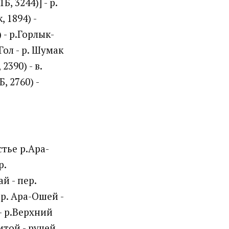
, 3244)] - р.
 1894) -
 - р.Горлык-
Гол - р. Шумак
390) - в.
, 2760) -
стье р.Ара-
р.
й - пер.
 р. Ара-Ошей -
 - р.Верхний
итой - ручей