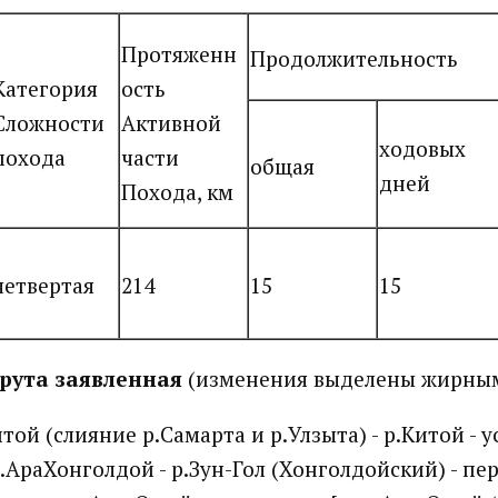
Протяженн
Продолжительность
Категория
ость
Сложности
Активной
ходовых
похода
части
общая
дней
Похода, км
четвертая
214
15
15
рута заявленная
(изменения выделены жирны
той (слияние р.Самарта и р.Улзыта) - р.Китой - у
р.АраХонголдой - р.Зун-Гол (Хонголдойский) - пе