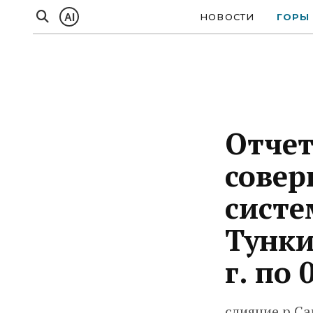
AI
НОВОСТИ
ГОРЫ
Отчет
совер
систе
Тунки
г. по 
слияние р.Са