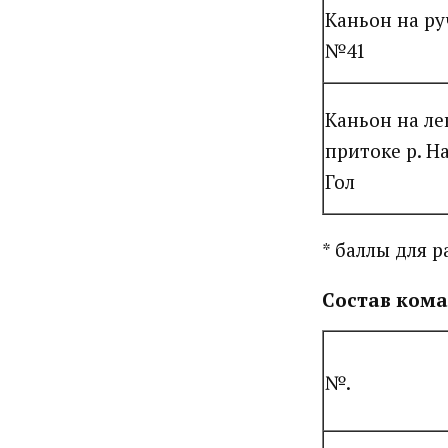
Каньон на ру
№41
Каньон на л
притоке р. Н
Гол
* баллы для р
Состав ком
№.