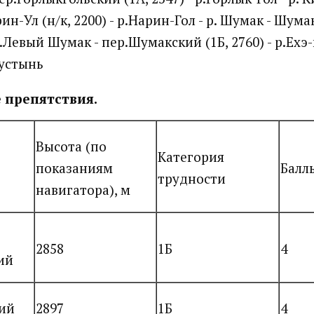
ин-Ул (н/к, 2200) - р.Нарин-Гол - р. Шумак - Шума
.Левый Шумак - пер.Шумакский (1Б, 2760) - р.Ехэ-
устынь
 препятствия.
Высота (по
Категория
показаниям
Балл
трудности
навигатора), м
2858
1Б
4
ий
кий
2897
1Б
4