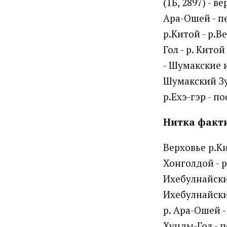
(1Б, 2897) - в
Ара-Ошей - пе
р.Китой - р.В
Гол - р. Китой
- Шумакские и
Шумакский Зуб
р.Ехэ-гэр - п
Нитка факт
Верховье р.Ки
Хонголдой - р
Ихебулнайский
Ихебулнайский
р. Ара-Ошей -
Хунды-Гол - п