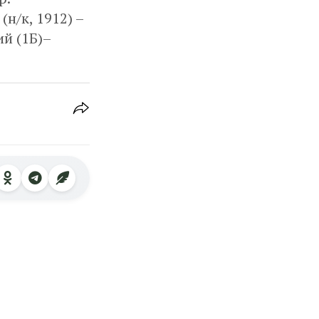
н/к, 1912) –
й (1Б)–