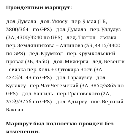
Пройденный маршрут:
дол. Думала - дол. Укюсу - пер. 9 мая (1Б,
3800/3641 по GPS) - дол. Думала - пер. Уллуауз
(3А, 4300/4240 по GPS) - лед. Тютюн - связка
пер. Землянникова + Ашинова (3Б, 4415/4400
по GPS) - лед. Крумкол - пер. Крумкольский
провал (3Б, 4350) - дол. Мижирги - лед. Безенги
- связка пер. Кель + Ортокара Вост. (3А,
4245/4143 по GPS) - дол. Гарааузсу - дол.
Кулаксу - пер. Чат Чегемский (3А, 3850/3863 по
GPS) - дол. Башиль - пер. Грановского (2А,
3759/3756 по GPS) - дол. Адырсу - пос. Верхний
Баксан
Маршрут был полностью пройден без
изменений.