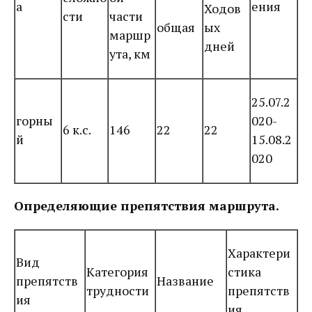
а
ения
Ходов
сти
части
общая
ых
маршр
дней
ута, км
25.07.2
горны
020-
6 к.с.
146
22
22
й
15.08.2
020
Определяющие препятствия маршрута.
Характери
Вид
Категория
стика
препятств
Название
трудности
препятств
ия
ия