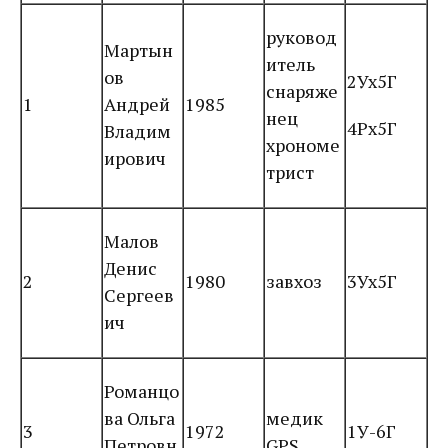
руковод
Мартын
итель
ов
2Ух5Г
снаряже
1
Андрей
1985
нец
4Рх5Г
Владим
хрономе
ирович
трист
Малов
Денис
2
1980
завхоз
3Ух5Г
Сергеев
ич
Романцо
ва Ольга
медик
3
1972
1У-6Г
Петровн
GPS