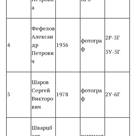
а
Фефелов
Алексан
2Р-5Г
фотогра
4
др
1956
ф
5У-5Г
Петрови
ч
Шаров
Сергей
фотогра
5
1978
2У-6Г
Викторо
ф
вич
Шварцб
ерг
реммаст