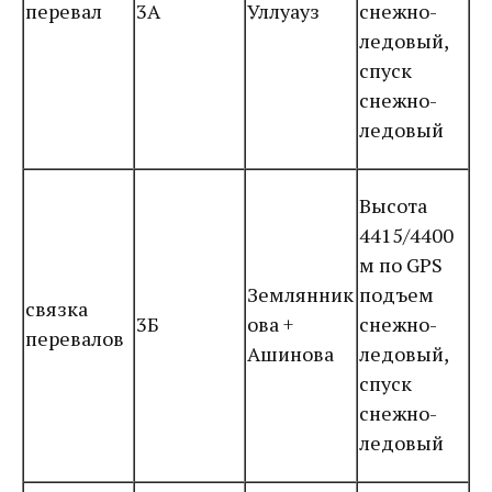
перевал
3А
Уллуауз
снежно-
ледовый,
спуск
снежно-
ледовый
Высота
4415/4400
м по GPS
Землянник
подъем
связка
3Б
ова +
снежно-
перевалов
Ашинова
ледовый,
спуск
снежно-
ледовый