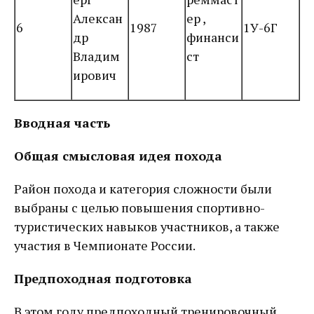
Алексан
ер ,
6
1987
1У-6Г
др
финанси
Владим
ст
ирович
Вводная часть
Общая смысловая идея похода
Район похода и категория сложности были
выбраны с целью повышения спортивно-
туристических навыков участников, а также
участия в Чемпионате России.
Предпоходная подготовка
В этом году предпоходный тренировочный