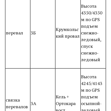
Высота
4350/4350
м по GPS
подъем
Крумкольс
перевал
3Б
снежно-
кий провал
ледовый,
спуск
снежно-
ледовый
Высота
4245/4143
м по GPS
Кель +
подъем
связка
3А
Ортокара
осыпной-
перевалов
вост.
ледовый,