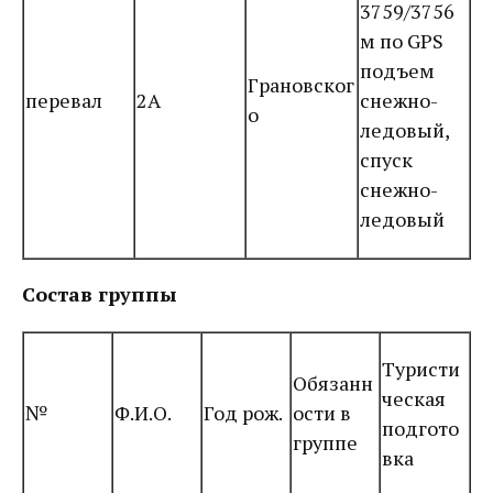
3759/3756
м по GPS
подъем
Грановског
перевал
2А
снежно-
о
ледовый,
спуск
снежно-
ледовый
Состав группы
Туристи
Обязанн
ческая
№
Ф.И.О.
Год рож.
ости в
подгото
группе
вка