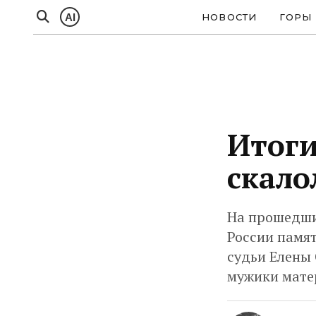
AI
НОВОСТИ
ГОРЫ
Итоги
скало
На прошедших
России памя
судьи Елены 
мужики мате