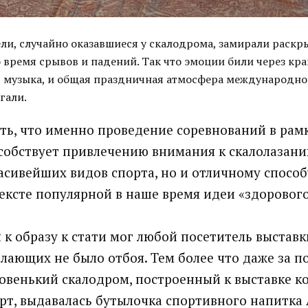
ели, случайно оказавшиеся у скалодрома, замирали раскр
о время срывов и падений. Так что эмоции били через кра
 музыка, и общая праздничная атмосфера международно
гали.
ть, что именно проведение соревнований в рам
собствует привлечению внимания к скалолазанию
асивейших видов спорта, но и отличному спосо
тексте популярной в наше время идеи «здоровог
 к образу к стати мог любой посетитель выставки
желающих не было отбоя. Тем более что даже за 
овенький скалодром, построенный к выставке 
рт, выдавалась бутылочка спортивного напитка 