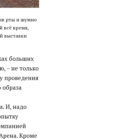
ыв рты и шумно
й всё время,
й выставки
ках больших
, – не только
бу проведения
о образа
. И, надо
попытку
компанией
Арена. Кроме