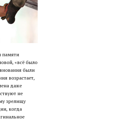
и памяти
овой, «всё было
евнования были
ия возрастает,
мена даже
тствуют не
ому зрелищу
ии, когда
игинальное