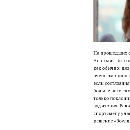
На прошедших с
Анатолия Бычко
как обычно: де
очень эмоциона
если состязания
больше него сам
только поклонн
аудитория. Есл
спортсмену уда
решение «боулд