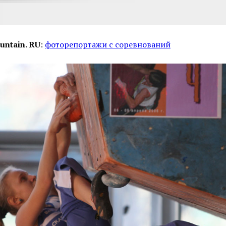
untain. RU
:
фоторепортажи с соревнований