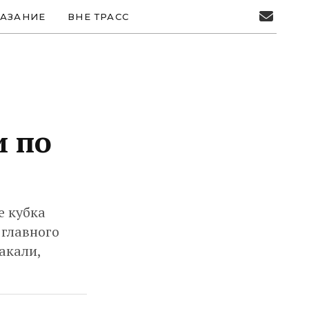
АЗАНИЕ
ВНЕ ТРАСС
и по
е кубка
 главного
акали,