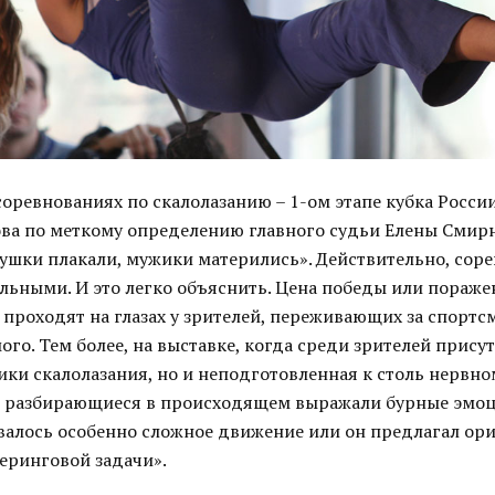
оревнованиях по скалолазанию – 1-ом этапе кубка Росси
ва по меткому определению главного судьи Елены Смирн
вушки плакали, мужики матерились». Действительно, сор
льными. И это легко объяснить. Цена победы или поражен
 проходят на глазах у зрителей, переживающих за спортс
ого. Тем более, на выставке, когда среди зрителей прису
ики скалолазания, но и неподготовленная к столь нервн
и разбирающиеся в происходящем выражали бурные эмоц
валось особенно сложное движение или он предлагал ор
еринговой задачи».