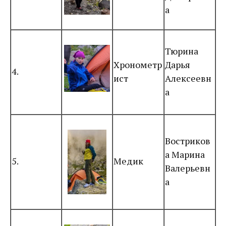
а
Тюрина
Хронометр
Дарья
4.
ист
Алексеевн
а
Востриков
а Марина
5.
Медик
Валерьевн
а