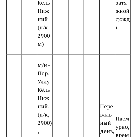
Кель
затя
Ниж
жной
ний
дожд
(н/к
ь.
2900
м)
м/н -
Пер.
Уллу-
Кёль
Ниж
ний.
Пере
(н/к,
валь
Пасм
2900)
ный
урно,
,
день,
врем