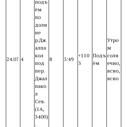
подъ
ём
по
доли
не
р.Дж
Утро
алпа
м
кол
+110
Подъ
солн
24.07
4
8
5:49
под
3
ём
ечно,
пер.
ясно,
Джал
ясно
пако
л
Сев.
(1А,
3400)
.