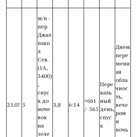
м/н -
пер.
Джал
пако
Днем
л
пере
Сев.
менн
(1А,
ая
3400)
обла
,
Пере
чнос
спус
валь
ть,
к до
+661
ный
25.07
5
3,8
6:14
вече
ноче
/ -365
день,
ром
вок
спус
и
на
к
ночь
зеле