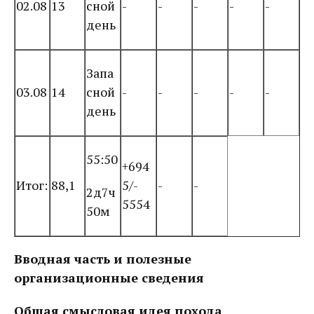
02.08
13
сной
-
-
-
-
-
день
Запа
03.08
14
сной
-
-
-
-
-
день
55:50
+694
Итог:
88,1
5/-
-
-
2д7ч
5554
50м
Вводная часть и полезные
организационные сведения
Общая смысловая идея похода