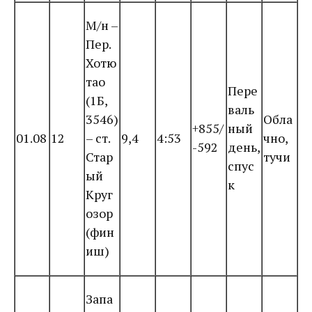
М/н –
Пер.
Хотю
тао
Пере
(1Б,
валь
3546)
Обла
+855/
ный
01.08
12
– ст.
9,4
4:53
чно,
-592
день,
Стар
тучи
спус
ый
к
Круг
озор
(фин
иш)
Запа