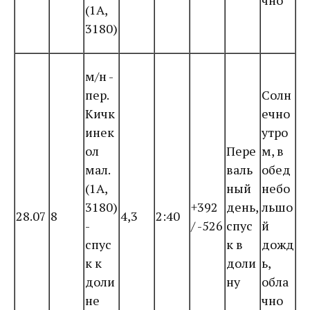
чно
(1А,
3180)
м/н -
пер.
Солн
Кичк
ечно
инек
утро
ол
Пере
м, в
мал.
валь
обед
(1А,
ный
небо
3180)
+392
день,
льшо
28.07
8
4,3
2:40
-
/ -526
спус
й
спус
к в
дожд
к к
доли
ь,
доли
ну
обла
не
чно