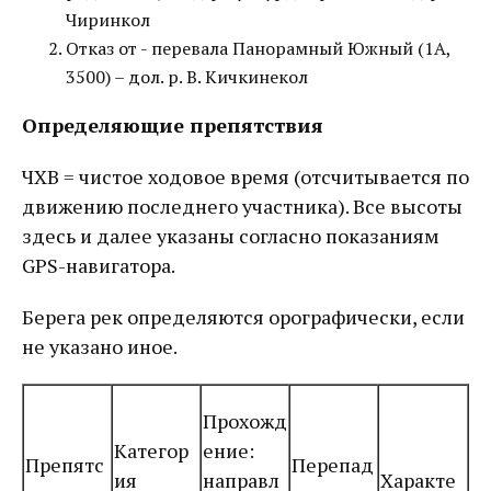
Чиринкол
Отказ от - перевала Панорамный Южный (1А,
3500) – дол. р. В. Кичкинекол
Определяющие препятствия
ЧХВ = чистое ходовое время (отсчитывается по
движению последнего участника). Все высоты
здесь и далее указаны согласно показаниям
GPS-навигатора.
Берега рек определяются орографически, если
не указано иное.
Прохожд
Категор
ение:
Препятс
Перепад
ия
направл
Характе