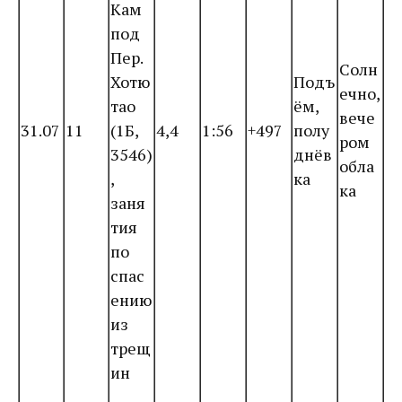
Кам
под
Пер.
Солн
Хотю
Подъ
ечно,
тао
ём,
вече
31.07
11
(1Б,
4,4
1:56
+497
полу
ром
3546)
днёв
обла
,
ка
ка
заня
тия
по
спас
ению
из
трещ
ин