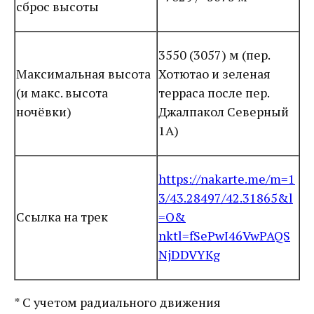
сброс высоты
3550 (3057) м (пер.
Максимальная высота
Хотютао и зеленая
(и макс. высота
терраса после пер.
ночёвки)
Джалпакол Северный
1А)
https://nakarte.me/m=1
3/43.28497/42.31865&l
Ссылка на трек
=O&
nktl=fSePwI46VwPAQS
NjDDVYKg
* С учетом радиального движения