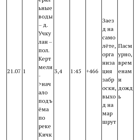
ьные
воды
Заез
– д.
д на
Учку
само
лан –
лёте,
Пасм
пол.
орга
урно,
Керт
низа
врем
мели
21.07
1
3,4
1:45
+466
ция
енам
-
забр
и
>нач
оски,
дожд
ало
выхо
ь
подъ
д на
ёма
мар
по
шрут
реке
Кичк