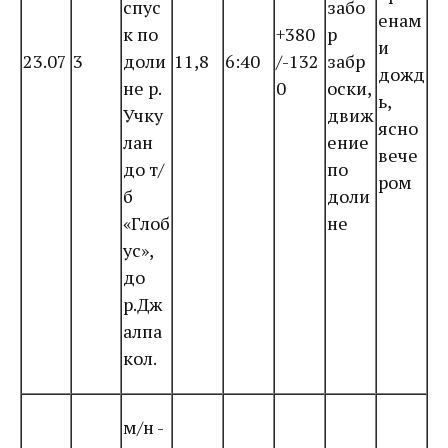
спус
забо
енам
к по
+380
р
и
23.07
3
доли
11,8
6:40
/-132
забр
дожд
не р.
0
оски,
ь,
Учку
движ
ясно
лан
ение
вече
до т/
по
ром
б
доли
«Глоб
не
ус»,
до
р.Дж
алпа
кол.
м/н -