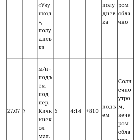
«Узу
полу
ром
нкол
днев
обла
»,
ка
чно
полу
днев
ка
м/н -
подъ
Солн
ём
ечно
под
утро
пер.
подъ
м,
27.07
7
Кичк
6
4:14
+810
ем
вече
инек
ром
ол
обла
мал.