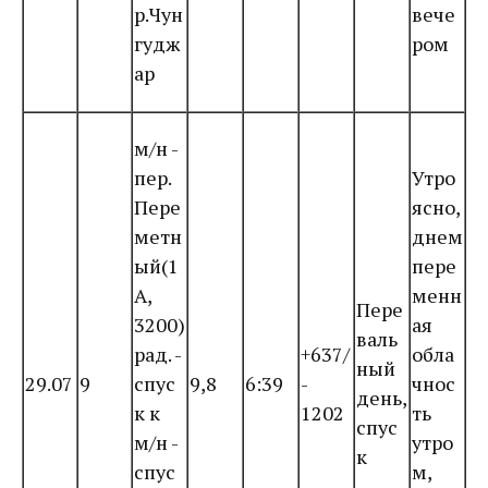
р.Чун
вече
гудж
ром
ар
м/н -
пер.
Утро
Пере
ясно,
метн
днем
ый(1
пере
А,
менн
Пере
3200)
ая
валь
рад. -
+637/
обла
ный
29.07
9
спус
9,8
6:39
-
чнос
день,
к к
1202
ть
спус
м/н -
утро
к
спус
м,