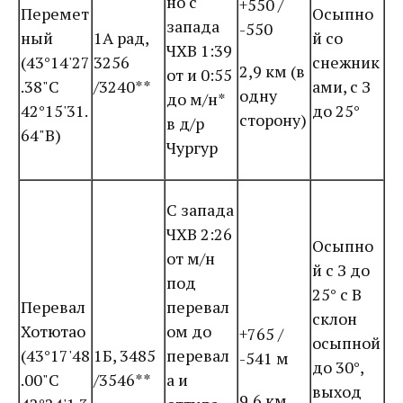
но с
+550 /
Перемет
Осыпно
запада
-550
ный
1А рад,
й со
ЧХВ 1:39
(43°14'27
3256
снежник
2,9 км (в
от и 0:55
.38"С
/3240**
ами, с З
одну
до м/н*
42°15'31.
до 25°
сторону)
в д/р
64"В)
Чургур
С запада
ЧХВ 2:26
Осыпно
от м/н
й с З до
под
25° с В
Перевал
перевал
склон
Хотютао
ом до
+765 /
осыпной
(43°17'48
1Б, 3485
перевал
-541 м
до 30°,
.00"С
/3546**
а и
выход
9,6 км