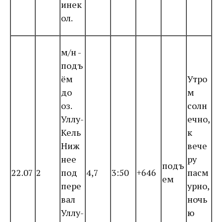
инек
ол.
м/н -
подъ
ём
Утро
до
м
оз.
солн
Уллу-
ечно,
Кель
к
Ниж
вече
нее
ру
подъ
22.07
2
под
4,7
3:50
+646
пасм
ем
пере
урно,
вал
ночь
Уллу-
ю