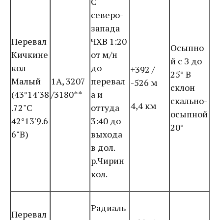
С
северо-
запада
Перевал
ЧХВ 1:20
Осыпно
Кичкине
от м/н
й с З до
кол
до
+392 /
25° В
Малый
1А, 3207
перевал
-526 м
склон
(43°14'38
/3180**
а и
скально-
4,4 км
.72"С
оттуда
осыпной
42°13'9.6
3:40 до
20°
6"В)
выхода
в дол.
р.Чирин
кол.
Радиаль
Перевал