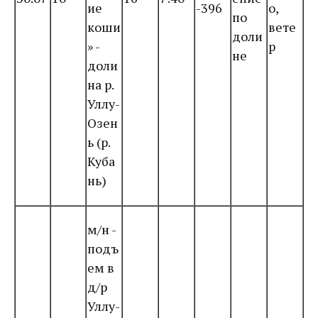
ие
-396
о,
по
коши
вете
доли
» -
р
не
доли
на р.
Уллу-
Озен
ь (р.
Куба
нь)
м/н -
подъ
ем в
д/р
Уллу-