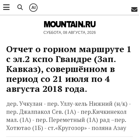
AI
MOUNTAIN.RU
СУББОТА, 08 АВГУСТА, 2026
Отчет о горном маршруте 1
с эл.2 кспо Гвандре (Зап.
Кавказ), совершённом в
период со 21 июля по 4
августа 2018 года.
дер. Учкулан - пер. Уллу-кель Нижний (н/к) -
пер. Джалпакол Сев. (1А) - пер.Кичкинекол
мал. (1А) - пер. Переметный (1А) рад –пер.
Хотютао (1Б) - ст.«Кругозор» - поляна Азау