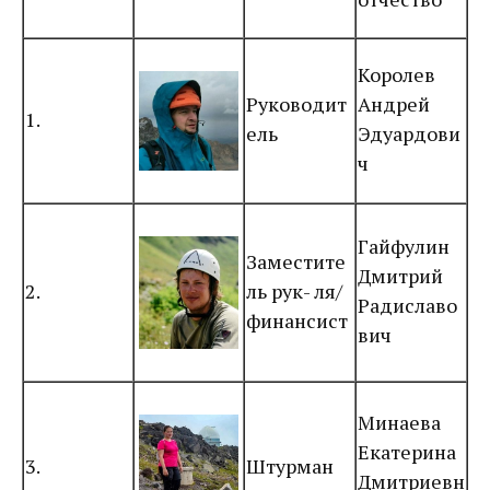
Королев
Руководит
Андрей
1.
ель
Эдуардови
ч
Гайфулин
Заместите
Дмитрий
2.
ль рук- ля/
Радиславо
финансист
вич
Минаева
Екатерина
3.
Штурман
Дмитриевн