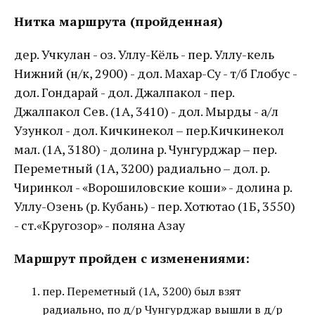
Нитка маршрута (пройденная)
дер. Учкулан - оз. Уллу-Кёль - пер. Уллу-кель
Нижний (н/к, 2900) - дол. Махар-Су - т/б Глобус -
дол. Гондарай - дол. Джалпакол - пер.
Джалпакол Сев. (1А, 3410) - дол. Мырды - а/л
Узункол - дол. Кичкинекол – пер.Кичкинекол
мал. (1А, 3180) - долина р. Чунгурджар – пер.
Переметный (1А, 3200) радиально – дол. р.
Чиринкол - «Ворошиловские коши» - долина р.
Уллу-Озень (р. Кубань) - пер. Хотютао (1Б, 3550)
- ст.«Кругозор» - поляна Азау
Маршрут пройден с изменениями:
пер. Переметный (1А, 3200) был взят
радиально, по д/р Чунгурджар вышли в д/р