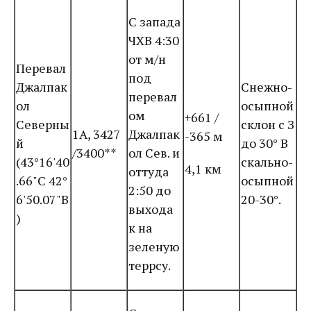
С запада
ЧХВ 4:30
от м/н
Перевал
под
Джалпак
Снежно-
перевал
ол
осыпной
ом
+661 /
Северны
склон с З
1А, 3427
Джалпак
-365 м
й
до 30° В
/3400**
ол Сев. и
(43°16'40
скально-
4,1 км
оттуда
.66"С 42°
осыпной
2:50 до
6'50.07"В
20-30°.
выхода
)
к на
зеленую
террсу.