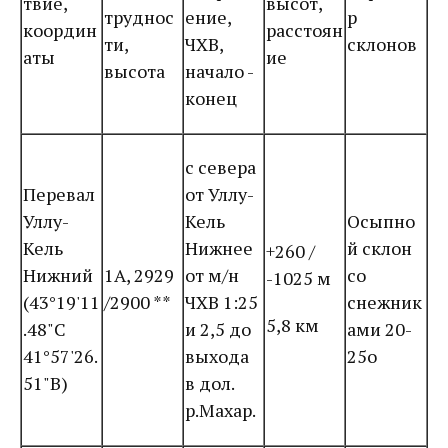
твие,
высот,
труднос
ение,
р
координ
расстоян
ти,
ЧХВ,
склонов
аты
ие
высота
начало -
конец
с севера
Перевал
от Уллу-
Уллу-
Кель
Осыпно
Кель
Нижнее
й склон
+260 /
Нижний
1А, 2929
от м/н
со
-1025 м
(43°19'11
/2900 **
ЧХВ 1:25
снежник
5,8 км
.48"С
и 2,5 до
ами 20-
41°57'26.
выхода
25о
51"В)
в дол.
р.Махар.