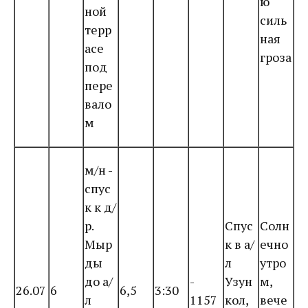
ю
ной
силь
терр
ная
асе
гроза
под
пере
вало
м
м/н -
спус
к к д/
р.
Спус
Солн
Мыр
к в а/
ечно
ды
л
утро
до а/
-
Узун
м,
26.07
6
6,5
3:30
л
1157
кол,
вече