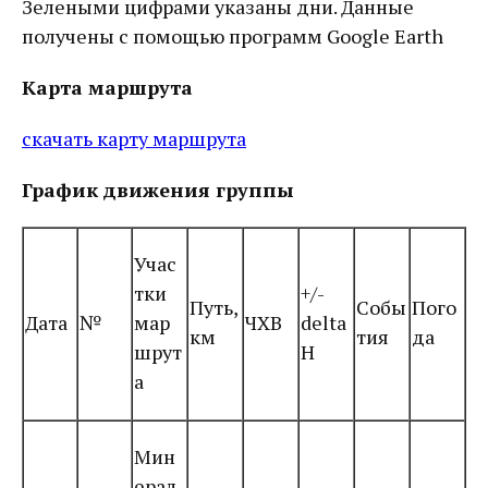
Зелеными цифрами указаны дни. Данные
получены с помощью программ Google Earth
Карта маршрута
скачать карту маршрута
График движения группы
Учас
тки
+/-
Путь,
Собы
Пого
Дата
№
мар
ЧХВ
delta
км
тия
да
шрут
H
а
Мин
ерал