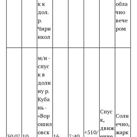
к к
обла
дол.
чно
р.
вече
Чири
ром
нкол
м/н -
спус
к в
доли
ну р.
Куба
нь -
Спус
«Вор
Солн
к,
ошил
ечно,
движ
овск
+510/
жарк
30.07
10
16
7:40
ение