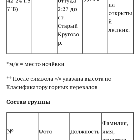
42°24'1.3
оттуда
на
7"В)
2:27 до
открыты
ст.
й
Старый
ледник.
Кругозо
р.
*м/н = место ночёвки
** После символа «/» указана высота по
Класификатору горных перевалов
Состав группы
Фамилия,
№
Фото
Должность
имя,
отчество