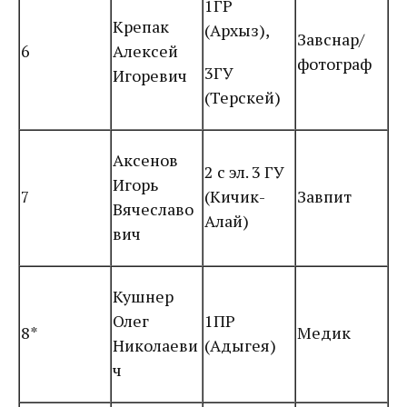
1ГР
Крепак
(Архыз),
Завснар/
6
Алексей
фотограф
3ГУ
Игоревич
(Терскей)
Аксенов
2 с эл. 3 ГУ
Игорь
7
(Кичик-
Завпит
Вячеславо
Алай)
вич
Кушнер
Олег
1ПР
8*
Медик
Николаеви
(Адыгея)
ч