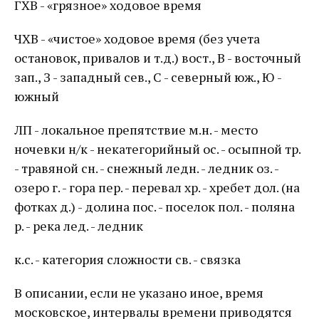
ГХВ - «грязное» ходовое время
ЧХВ - «чистое» ходовое время (без учета
остановок, привалов и т.д.) вост., В - восточный
зап., З - западный сев., С - северный юж., Ю -
южный
ЛП - локальное препятствие м.н. - место
ночевки н/к - некатегорийный ос. - осыпной тр.
- травяной сн. - снежный ледн. - ледник оз. -
озеро г. - гора пер. - перевал хр. - хребет дол. (на
фотках д.) - долина пос. - поселок пол. - поляна
р. - река лед. - ледник
к.с. - категория сложности св. - связка
В описании, если не указано иное, время
московское, интервалы времени приводятся