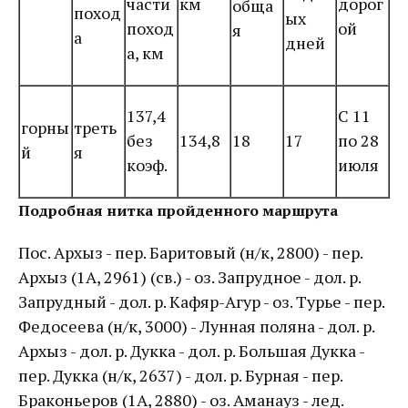
части
км
дорог
обща
поход
ых
поход
ой
я
а
дней
а, км
137,4
С 11
горны
треть
без
134,8
18
17
по 28
й
я
коэф.
июля
Подробная нитка пройденного маршрута
Пос. Архыз - пер. Баритовый (н/к, 2800) - пер.
Архыз (1А, 2961) (св.) - оз. Запрудное - дол. р.
Запрудный - дол. р. Кафяр-Агур - оз. Турье - пер.
Федосеева (н/к, 3000) - Лунная поляна - дол. р.
Архыз - дол. р. Дукка - дол. р. Большая Дукка -
пер. Дукка (н/к, 2637) - дол. р. Бурная - пер.
Браконьеров (1А, 2880) - оз. Аманауз - лед.