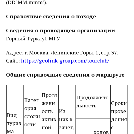
(DD°MM.mmm').
Справочные сведения о походе
Сведения о проводящей организации
Горный Турклуб МГУ
Адрес: г. Москва, Ленинские Горы, 1, стр. 37.
Сайт:
https://geolink
-
group.com/tourclub/
Общие справочные сведения о маршруте
Протя
Продолжите
Катег
женн
Сроки
льность
ория
ость
Из
прове
Вид
сложн
актив
них в
дения
туриз
ости
ной
зачет,
с
ма
ходов