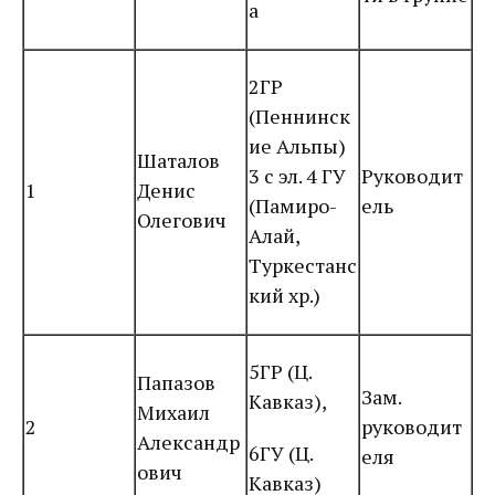
а
2ГР
(Пеннинск
ие Альпы)
Шаталов
3 с эл. 4 ГУ
Руководит
1
Денис
(Памиро-
ель
Олегович
Алай,
Туркестанс
кий хр.)
5ГР (Ц.
Папазов
Зам.
Кавказ),
Михаил
2
руководит
Александр
6ГУ (Ц.
еля
ович
Кавказ)