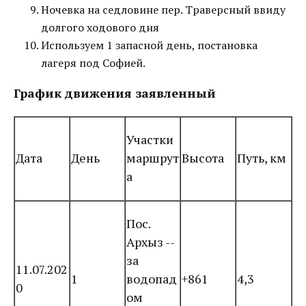
Ночевка на седловине пер. Траверсный ввиду
долгого ходового дня
Используем 1 запасной день, постановка
лагеря под Софией.
График движения заявленный
Участки
Дата
День
маршрут
Высота
Путь, км
а
Пос.
Архыз --
за
11.07.202
1
водопад
+861
4,3
0
ом