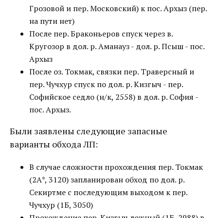
Грозовой и пер. Московский) к пос. Архыз (пер.
на пути нет)
После пер. Браконьеров спуск через в.
Кругозор в дол. р. Аманауз - дол. р. Псыш - пос.
Архыз
После оз. Токмак, связки пер. Траверсный и
пер. Чучхур спуск по дол. р. Кизгыч - пер.
Софийское седло (н/к, 2558) в дол. р. София -
пос. Архыз.
Были заявлены следующие запасные
варианты обхода ЛП:
В случае сложности прохождения пер. Токмак
(2А*, 3120) запланирован обход по дол. р.
Секиртме с последующим выходом к пер.
Чучхур (1Б, 3050)
Прохождение пер. Кизгыч ложный (1Б, 2988) в