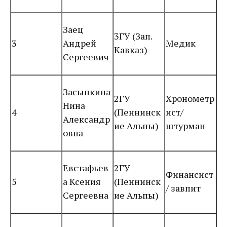
Заец
3ГУ (Зап.
3
Андрей
Медик
Кавказ)
Сергеевич
Засыпкина
2ГУ
Хронометр
Нина
4
(Пеннинск
ист/
Александр
ие Альпы)
штурман
овна
Евстафьев
2ГУ
Финансист
5
а Ксения
(Пеннинск
/ завпит
Сергеевна
ие Альпы)