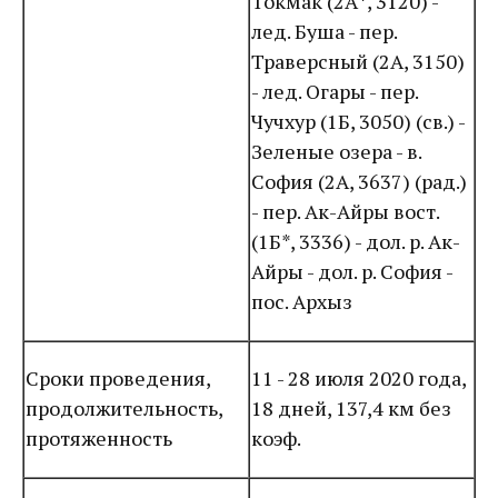
Токмак (2А*, 3120) -
лед. Буша - пер.
Траверсный (2А, 3150)
- лед. Огары - пер.
Чучхур (1Б, 3050) (св.) -
Зеленые озера - в.
София (2А, 3637) (рад.)
- пер. Ак-Айры вост.
(1Б*, 3336) - дол. р. Ак-
Айры - дол. р. София -
пос. Архыз
Сроки проведения,
11 - 28 июля 2020 года,
продолжительность,
18 дней, 137,4 км без
протяженность
коэф.