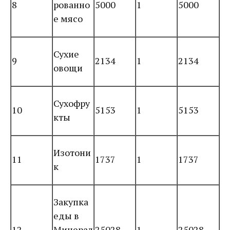
8
рованно
5000
1
5000
е мясо
Сухие
9
2134
1
2134
овощи
Сухофру
10
5153
1
5153
кты
Изотони
11
1737
1
1737
к
Закупка
еды в
12
Минерал
25028
1
25028