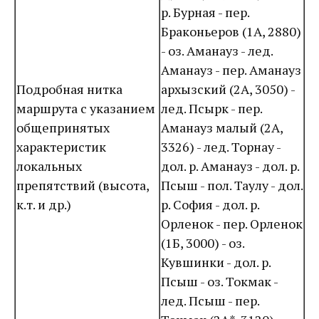
р. Бурная - пер.
Браконьеров (1А, 2880)
- оз. Аманауз - лед.
Аманауз - пер. Аманауз
Подробная нитка
архызский (2А, 3050) -
маршрута с указанием
лед. Псырк - пер.
общепринятых
Аманауз малый (2А,
характеристик
3326) - лед. Торнау -
локальных
дол. р. Аманауз - дол. р.
препятствий (высота,
Псыш - пол. Таулу - дол.
к.т. и др.)
р. София - дол. р.
Орленок - пер. Орленок
(1Б, 3000) - оз.
Кувшинки - дол. р.
Псыш - оз. Токмак -
лед. Псыш - пер.