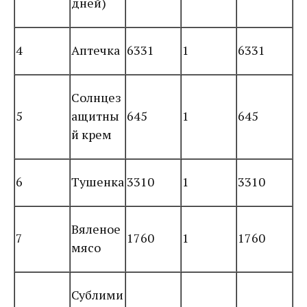
дней)
4
Аптечка
6331
1
6331
Солнцез
5
ащитны
645
1
645
й крем
6
Тушенка
3310
1
3310
Вяленое
7
1760
1
1760
мясо
Сублими