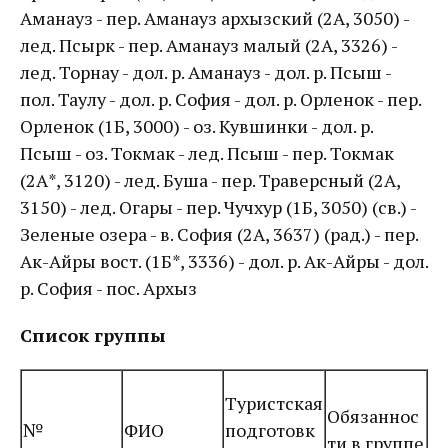
Аманауз - пер. Аманауз архызский (2А, 3050) -
лед. Псырк - пер. Аманауз малый (2А, 3326) -
лед. Торнау - дол. р. Аманауз - дол. р. Псыш -
пол. Таулу - дол. р. София - дол. р. Орленок - пер.
Орленок (1Б, 3000) - оз. Кувшинки - дол. р.
Псыш - оз. Токмак - лед. Псыш - пер. Токмак
(2А*, 3120) - лед. Буша - пер. Траверсный (2А,
3150) - лед. Огары - пер. Чучхур (1Б, 3050) (св.) -
Зеленые озера - в. София (2А, 3637) (рад.) - пер.
Ак-Айры вост. (1Б*, 3336) - дол. р. Ак-Айры - дол.
р. София - пос. Архыз
Список группы
Туристская
Обязаннос
№
ФИО
подготовк
ти в группе