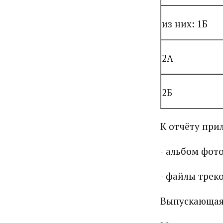
из них: 1Б
2А
2Б
К отчёту при
- альбом фото
- файлы треко
Выпускающая