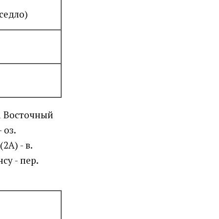
 седло)
ра Восточный
 оз.
2А) - в.
су - пер.