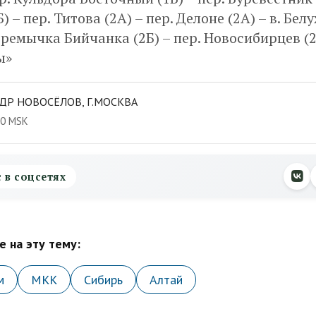
 – пер. Титова (2А) – пер. Делоне (2А) – в. Бел
перемычка Бийчанка (2Б) – пер. Новосибирцев (2
ы»
ДР НОВОСЁЛОВ, Г.МОСКВА
00 MSK
с в соцсетях
 на эту тему:
м
МКК
Сибирь
Алтай