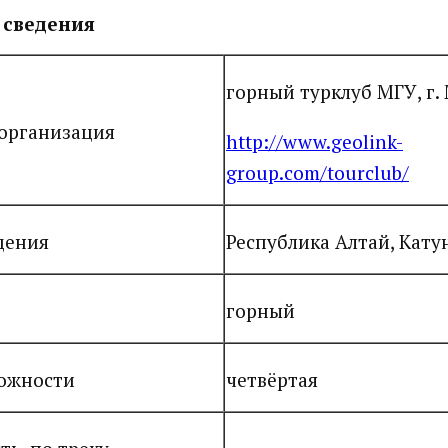
 сведения
горный турклуб МГУ, г.
организация
http://www.geolink-
group.com/tourclub/
дения
Республика Алтай, Кату
горный
ложности
четвёртая