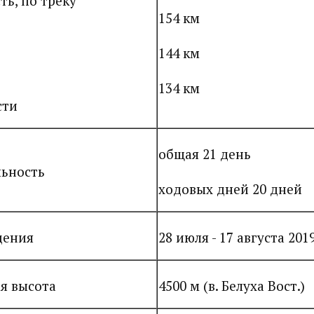
ь, по треку
154 км
144 км
134 км
сти
общая 21 день
ьность
ходовых дней 20 дней
дения
28 июля - 17 августа 201
я высота
4500 м (в. Белуха Вост.)