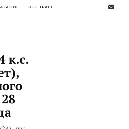
АЗАНИЕ
ВНЕ ТРАСС
 к.с.
т),
ного
 28
да
(2А) –пер.