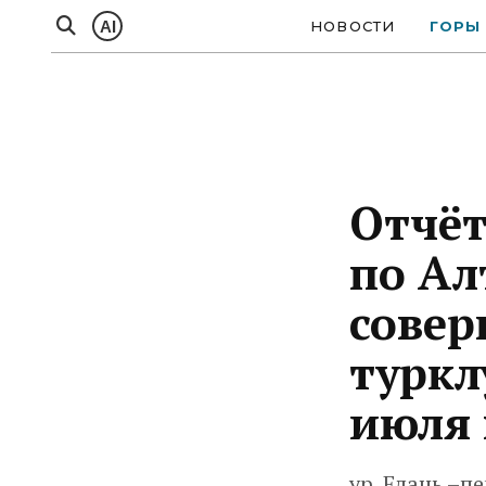
AI
НОВОСТИ
ГОРЫ
Отчёт
по Ал
совер
туркл
июля 
ур. Елань –пе