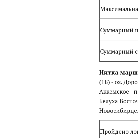
Максимальна
Суммарный н
Суммарный с
Нитка марш
(1Б) - оз. Дор
Аккемское - пе
Белуха Восточ
Новосибирцев 
Пройдено ло