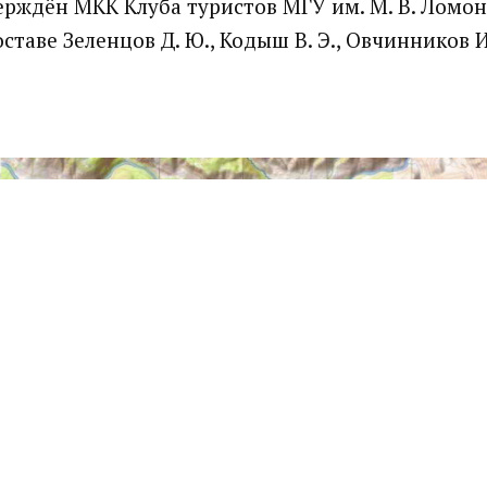
рждён МКК Клуба туристов МГУ им. М. В. Ломоно
оставе Зеленцов Д. Ю., Кодыш В. Э., Овчинников И