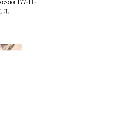
сова 177-11-
. Л.