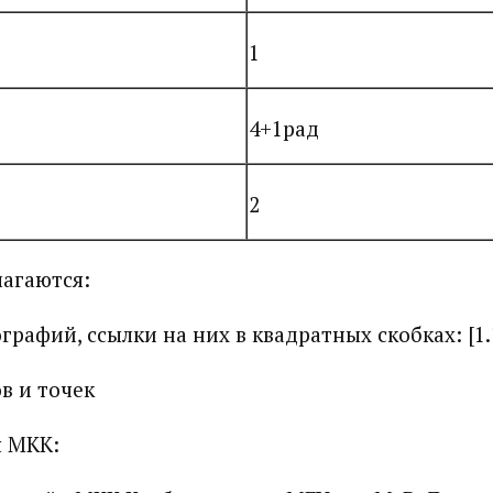
1
4+1рад
2
лагаются:
графий, ссылки на них в квадратных скобках: [1.
в и точек
 МКК: