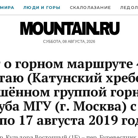
 МИРА
ЛЮДИ И ГОРЫ
СКАЛОЛАЗАНИЕ
ЛЕДОЛ
MOUNTAIN.RU
СУББОТА, 08 АВГУСТА, 2026
 о горном маршруте 4
таю (Катунский хребе
шённом группой гор
уба МГУ (г. Москва) с
по 17 августа 2019 го
р. Кульдора Восточный (1Б) – пер. Буревестник 