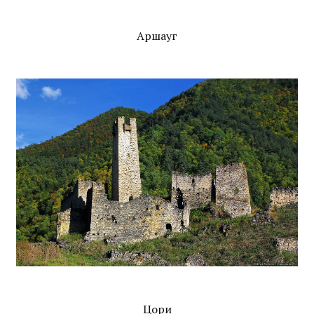
Аршауг
Цори