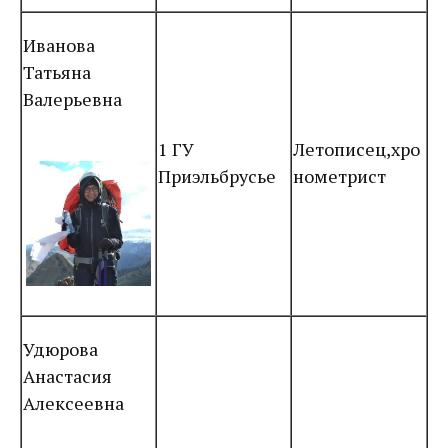
Иванова
Татьяна
Валерьевна
1 ГУ
Летописец,хро
Приэльбрусье
нометрист
Удюрова
Анастасия
Алексеевна