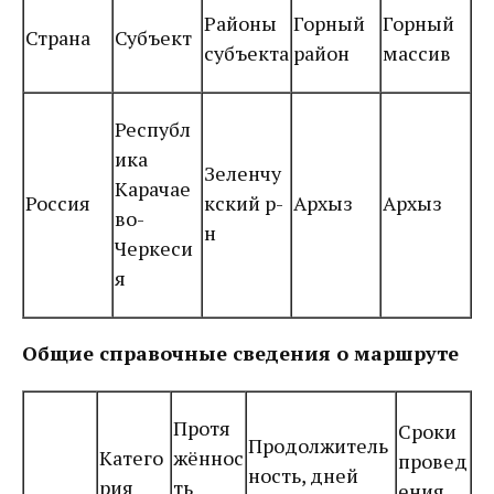
Районы
Горный
Горный
Страна
Субъект
субъекта
район
массив
Республ
ика
Зеленчу
Карачае
Россия
кский р-
Архыз
Архыз
во-
н
Черкеси
я
Общие справочные сведения о маршруте
Протя
Сроки
Продолжитель
Катего
жённос
провед
ность, дней
рия
ть
ения