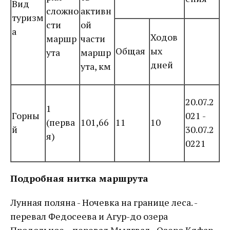
Вид
сложно
активн
туризм
сти
ой
а
Ходов
маршр
части
Общая
ых
ута
маршр
дней
ута, км
20.07.2
1
Горны
021 -
(перва
101,66
11
10
й
30.07.2
я)
0221
Подробная нитка маршрута
Лунная поляна - Ночевка на границе леса. -
перевал Федосеева и Агур-до озера