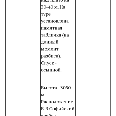
30-40 м. На
туре
установлена
памятная
табличка (на
данный
момент
разбита).
Спуск -
осыпной.
Высота - 3050
м.
Расположение
В-З Софийский
хребет,