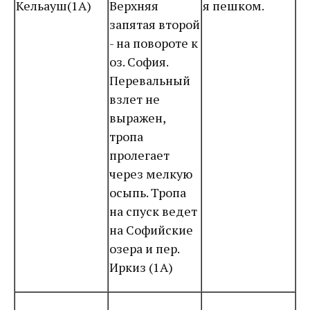
Кельауш(1А)
Верхняя
я пешком.
запятая второй
- на повороте к
оз. София.
Перевальный
взлет не
выражен,
тропа
пролегает
через мелкую
осыпь. Тропа
на спуск ведет
на Софийские
озера и пер.
Иркиз (1А)