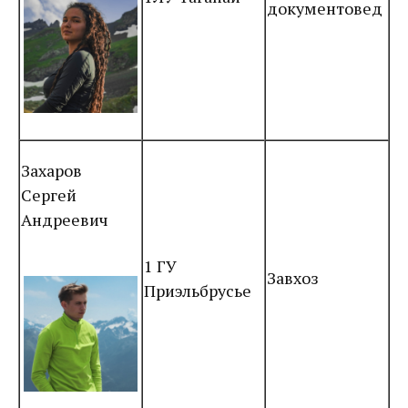
документовед
Захаров
Сергей
Андреевич
1 ГУ
Завхоз
Приэльбрусье