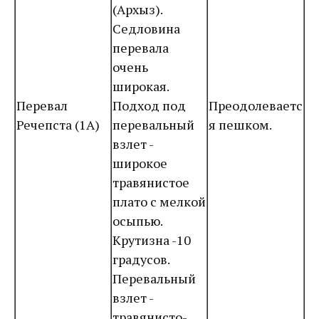
(Архыз).
Седловина
перевала
очень
широкая.
Перевал
Подход под
Преодолеваетс
Речепста (1А)
перевальный
я пешком.
взлет -
широкое
травянистое
плато с мелкой
осыпью.
Крутизна -10
градусов.
Перевальный
взлет -
травянисто-