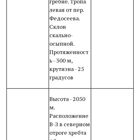
гребне. Тропа
левая от пер.
Федосеева.
Склон
скально-
осыпной.
Протяженност
ь - 300 м,
крутизна - 25
градусов
Высота - 2050
м.
Расположение
В-З в северном
отроге хребта