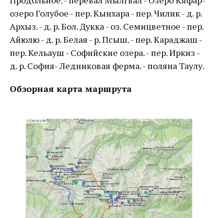
Продольное. - перевал Мылгвал - Озеро Кяфар-
озеро Голубое - пер. Кынхара - пер. Чилик - д. р.
Архыз. - д. р. Бол. Дукка - оз. Семицветное - пер.
Айюлю - д. р. Белая - р. Псыш. - пер. Караджаш -
пер. Кельауш - Софийские озера. - пер. Иркиз -
д. р. София- Ледниковая ферма. - поляна Таулу.
Обзорная карта маршрута