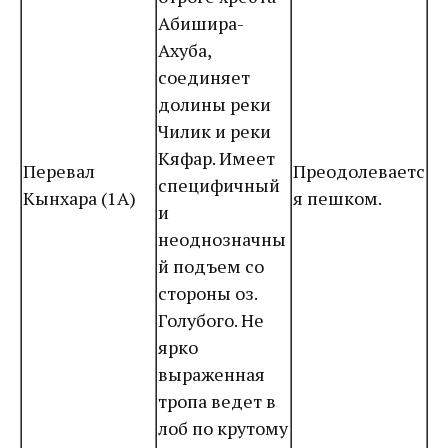
Абишира-
Ахуба,
соединяет
долины реки
Чилик и реки
Кяфар. Имеет
Перевал
Преодолеваетс
специфичный
Кынхара (1А)
я пешком.
и
неоднозначны
й подъем со
стороны оз.
Голубого. Не
ярко
выраженная
тропа ведет в
лоб по крутому