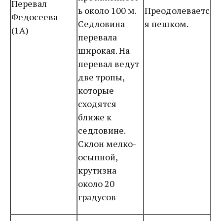
Перевал
ь около 100 м.
Преодолеваетс
Федосеева
Седловина
я пешком.
(1А)
перевала
широкая. На
перевал ведут
две тропы,
которые
сходятся
ближе к
седловине.
Склон мелко-
осыпной,
крутизна
около 20
градусов