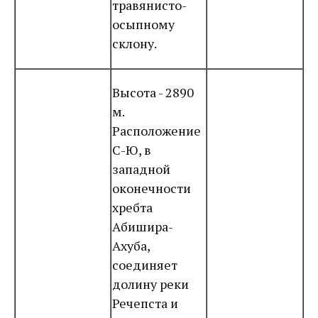
травянисто-
осыпному
склону.
Высота - 2890
м.
Расположение
С-Ю, в
западной
оконечности
хребта
Абишира-
Ахуба,
соединяет
долину реки
Речепста и