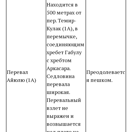
Находится в
500 метрах от
пер. Темир-
Кулак (1А), в
перемычке,
соединяющим
хребет Габулу
с хребтом
Аркасара.
Перевал
Преодолеваетс
Седловина
Айюлю (1А)
я пешком.
перевала
широкая.
Перевальный
взлет не
выражен и
возвышается
над плато на