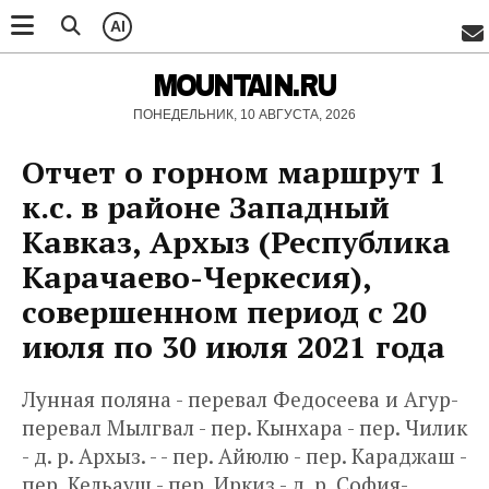
AI
MOUNTAIN.RU
ПОНЕДЕЛЬНИК, 10 АВГУСТА, 2026
Отчет о горном маршрут 1
к.с. в районе Западный
Кавказ, Архыз (Республика
Карачаево-Черкесия),
совершенном период с 20
июля по 30 июля 2021 года
Лунная поляна - перевал Федосеева и Агур-
перевал Мылгвал - пер. Кынхара - пер. Чилик
- д. р. Архыз. - - пер. Айюлю - пер. Караджаш -
пер. Кельауш - пер. Иркиз - д. р. София-