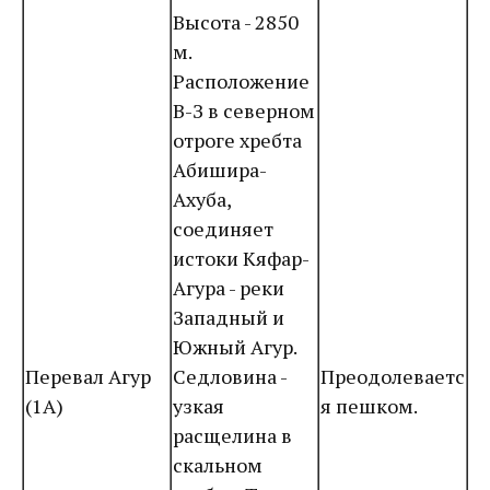
Высота - 2850
м.
Расположение
В-З в северном
отроге хребта
Абишира-
Ахуба,
соединяет
истоки Кяфар-
Агура - реки
Западный и
Южный Агур.
Перевал Агур
Седловина -
Преодолеваетс
(1А)
узкая
я пешком.
расщелина в
скальном