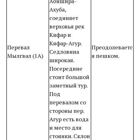
Абишира-
Ахуба,
соединяет
верховья рек
Кяфар и
Кяфар-Агур.
Перевал
Преодолеваетс
Седловина
Мылгвал (1А)
я пешком.
широкая.
Посередине
стоит большой
заметный тур.
Под
перевалом со
стороны пер.
Агур есть вода
и место для
стоянки. Склон