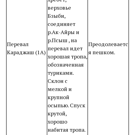
верховье
Бзыби,
соединяет
р.Ак-Айры и
р.Псыш , на
Перевал
Преодолеваетс
перевал идет
Караджаш (1А)
я пешком.
хорошая тропа,
обозначенная
туриками.
Склон с
мелкой и
крупной
осыпью. Спуск
крутой,
хорошо
набитая тропа.