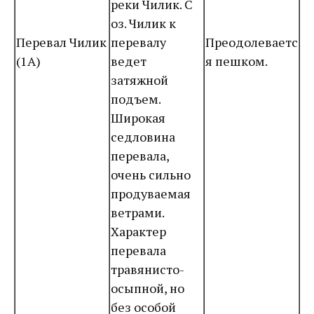
реки Чилик. С
оз. Чилик к
Перевал Чилик
перевалу
Преодолеваетс
(1А)
ведет
я пешком.
затяжной
подъем.
Широкая
седловина
перевала,
очень сильно
продуваемая
ветрами.
Характер
перевала
травянисто-
осыпной, но
без особой