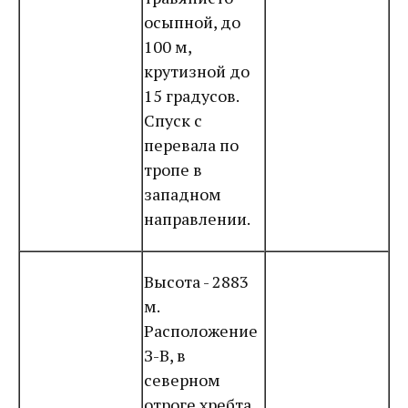
осыпной, до
100 м,
крутизной до
15 градусов.
Спуск с
перевала по
тропе в
западном
направлении.
Высота - 2883
м.
Расположение
З-В, в
северном
отроге хребта