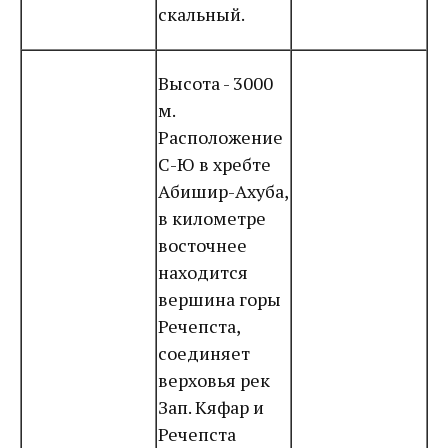
скальный.
Высота - 3000
м.
Расположение
С-Ю в хребте
Абишир-Ахуба,
в километре
восточнее
находится
вершина горы
Речепста,
соединяет
верховья рек
Зап. Кяфар и
Речепста