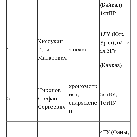
(Байкал)
1стПР
1ЛУ (Юж.
Кислухин
Урал), н/к с
2
Илья
завхоз
эл.3ГУ
Матвеевич
(Кавказ)
хронометр
Никонов
ист,
3стВУ,
3
Стефан
снаряжене
1стПУ
Сергеевич
ц
4ГУ (Фаны,