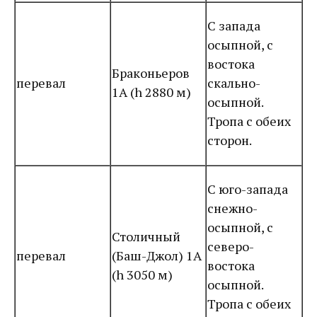
С запада
осыпной, с
востока
Браконьеров
перевал
скально-
1А (h 2880 м)
осыпной.
Тропа с обеих
сторон.
С юго-запада
снежно-
осыпной, с
Столичный
северо-
перевал
(Баш-Джол) 1А
востока
(h 3050 м)
осыпной.
Тропа с обеих