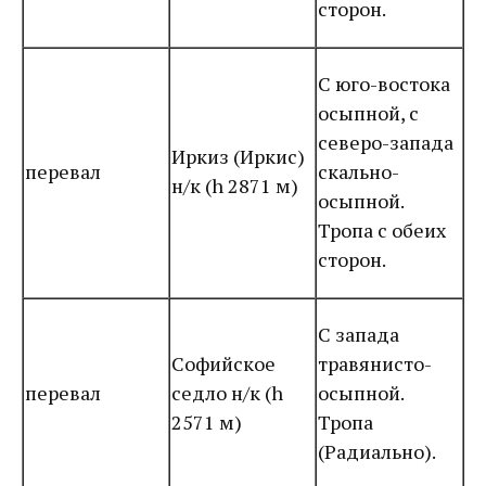
сторон.
С юго-востока
осыпной, с
северо-запада
Иркиз (Иркис)
перевал
скально-
н/к (h 2871 м)
осыпной.
Тропа с обеих
сторон.
С запада
Софийское
травянисто-
перевал
седло н/к (h
осыпной.
2571 м)
Тропа
(Радиально).