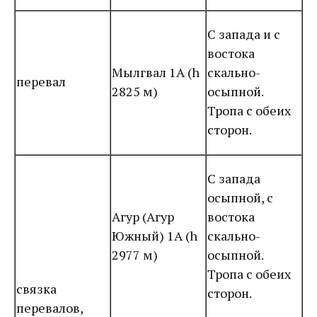
С запада и с
востока
Мылгвал 1А (h
скально-
перевал
2825 м)
осыпной.
Тропа с обеих
сторон.
С запада
осыпной, с
Агур (Агур
востока
Южный) 1А (h
скально-
2977 м)
осыпной.
Тропа с обеих
связка
сторон.
перевалов,