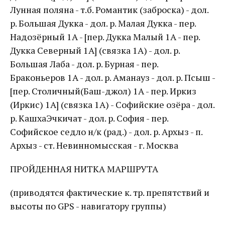
Лунная поляна - т.б. Романтик (заброска) - дол.
р. Большая Дукка - дол. р. Малая Дукка - пер.
Надозёрный 1А - [пер. Дукка Малый 1А - пер.
Дукка Северный 1А] (связка 1А) - дол. р.
Большая Лаба - дол. р. Бурная - пер.
Браконьеров 1А - дол. р. Аманауз - дол. р. Псыш -
[пер. Столичный(Баш-джол) 1А - пер. Иркиз
(Иркис) 1А] (связка 1А) - Софийские озёра - дол.
р. КашхаЭчкичат - дол. р. София - пер.
Софийское седло н/к (рад.) - дол. р. Архыз - п.
Архыз - ст. Невинномысская - г. Москва
ПРОЙДЕННАЯ НИТКА МАРШРУТА
(приводятся фактические к. тр. препятствий и
высоты по GPS - навигатору группы)