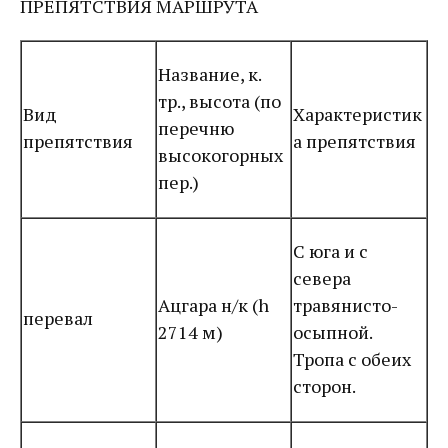
ПРЕПЯТСТВИЯ МАРШРУТА
Название, к.
тр., высота (по
Вид
Характеристик
перечню
препятствия
а препятствия
высокогорных
пер.)
С юга и с
севера
Ацгара н/к (h
травянисто-
перевал
2714 м)
осыпной.
Тропа с обеих
сторон.