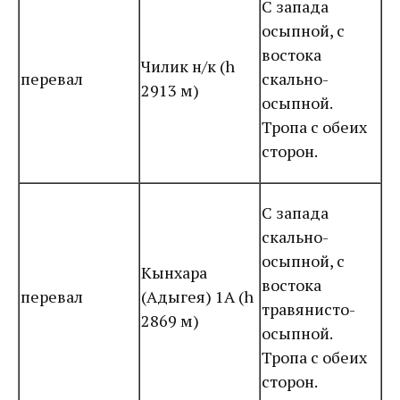
С запада
осыпной, с
востока
Чилик н/к (h
перевал
скально-
2913 м)
осыпной.
Тропа с обеих
сторон.
С запада
скально-
осыпной, с
Кынхара
востока
перевал
(Адыгея) 1А (h
травянисто-
2869 м)
осыпной.
Тропа с обеих
сторон.