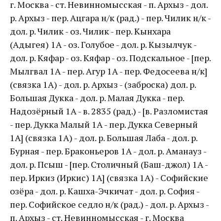
г. Москва - ст. Невинномысская - п. Архыз - дол.
р. Архыз - пер. Ацгара н/к (рад.) - пер. Чилик н/к -
дол. р. Чилик - оз. Чилик - пер. Кынхара
(Адыгея) 1А - оз. Голубое - дол. р. Кызылчук -
дол. р. Кяфар - оз. Кяфар - оз. Подскальное - [пер.
Мылгвал 1А - пер. Агур 1А - пер. Федосеева н/к]
(связка 1А) - дол. р. Архыз - (заброска) дол. р.
Большая Дукка - дол. р. Малая Дукка - пер.
Надозёрный 1А - в. 2835 (рад.) - [в. Разломистая
- пер. Дукка Малый 1А - пер. Дукка Северный
1А] (связка 1А) - дол. р. Большая Лаба - дол. р.
Бурная - пер. Браконьеров 1А - дол. р. Аманауз -
дол. р. Псыш - [пер. Столичный (Баш-джол) 1А -
пер. Иркиз (Иркис) 1А] (связка 1А) - Софийские
озёра - дол. р. Кашха-Эчкичат - дол. р. София -
пер. Софийское седло н/к (рад.) - дол. р. Архыз -
п. Архыз - ст. Невинномысская - г. Москва