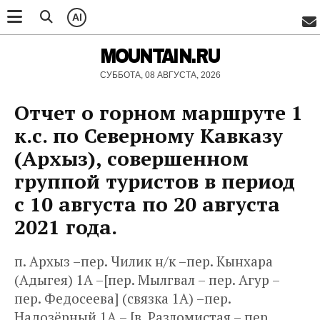
AI
MOUNTAIN.RU
СУББОТА, 08 АВГУСТА, 2026
Отчет о горном маршруте 1
к.с. по Северному Кавказу
(Архыз), совершенном
группой туристов в период
с 10 августа по 20 августа
2021 года.
п. Архыз –пер. Чилик н/к –пер. Кынхара
(Адыгея) 1А –[пер. Мылгвал – пер. Агур –
пер. Федосеева] (связка 1А) –пер.
Надозёрный 1А – [в. Разломистая – пер.