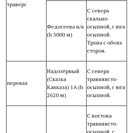
траверс
С севера
скально-
Федосеева н/к
осыпной, с юга
(h 3000 м)
осыпной.
Тропа с обеих
сторон.
Надозёрный
С севера
(Сказка
травянисто-
перевал
Кавказа) 1А (h
осыпной, с юга
2620 м)
осыпной.
С востока
травянисто-
осыпной, с