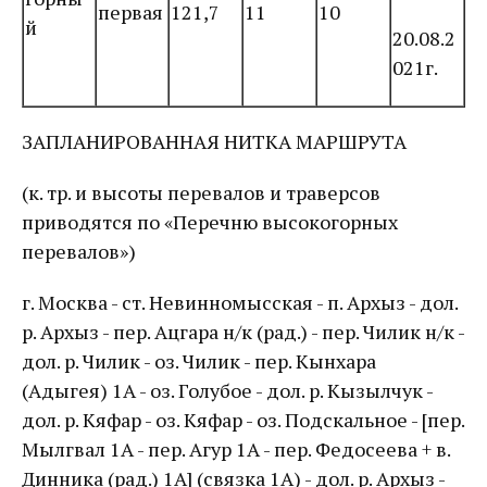
первая
121,7
11
10
й
20.08.2
021г.
ЗАПЛАНИРОВАННАЯ НИТКА МАРШРУТА
(к. тр. и высоты перевалов и траверсов
приводятся по «Перечню высокогорных
перевалов»)
г. Москва - ст. Невинномысская - п. Архыз - дол.
р. Архыз - пер. Ацгара н/к (рад.) - пер. Чилик н/к -
дол. р. Чилик - оз. Чилик - пер. Кынхара
(Адыгея) 1А - оз. Голубое - дол. р. Кызылчук -
дол. р. Кяфар - оз. Кяфар - оз. Подскальное - [пер.
Мылгвал 1А - пер. Агур 1А - пер. Федосеева + в.
Динника (рад.) 1А] (связка 1А) - дол. р. Архыз -