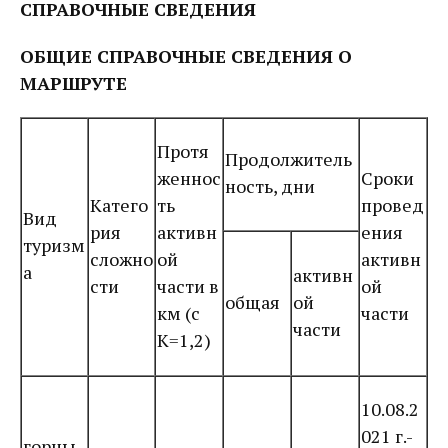
СПРАВОЧНЫЕ СВЕДЕНИЯ
ОБЩИЕ СПРАВОЧНЫЕ СВЕДЕНИЯ О
МАРШРУТЕ
Протя
Продолжитель
женнос
Сроки
ность, дни
Катего
ть
провед
Вид
рия
активн
ения
туризм
сложно
ой
активн
а
активн
сти
части в
ой
общая
ой
км (с
части
части
К=1,2)
10.08.2
021 г.-
горны