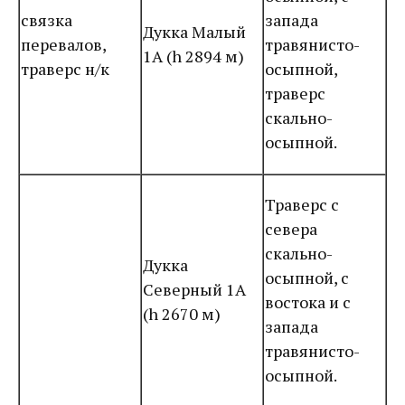
связка
запада
Дукка Малый
перевалов,
травянисто-
1А (h 2894 м)
траверс н/к
осыпной,
траверс
скально-
осыпной.
Траверс с
севера
скально-
Дукка
осыпной, с
Северный 1А
востока и с
(h 2670 м)
запада
травянисто-
осыпной.