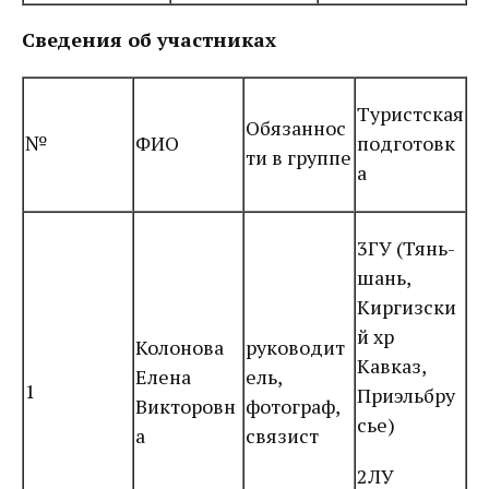
Сведения об участниках
Туристская
Обязаннос
№
ФИО
подготовк
ти в группе
а
3ГУ (Тянь-
шань,
Киргизски
й хр
Колонова
руководит
Кавказ,
Елена
ель,
1
Приэльбру
Викторовн
фотограф,
сье)
а
связист
2ЛУ