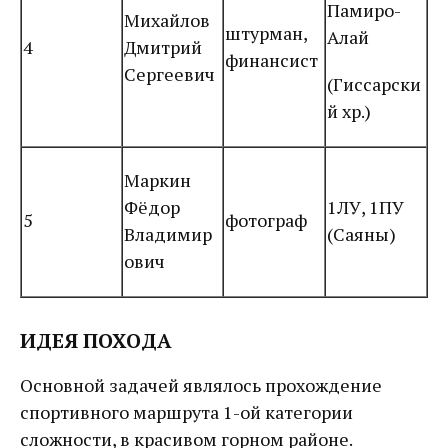
Памиро-
Михайлов
штурман,
Алай
4
Дмитрий
финансист
Сергеевич
(Гиссарски
й хр.)
Маркин
Фёдор
1ЛУ, 1ПУ
5
фотограф
Владимир
(Саяны)
ович
ИДЕЯ ПОХОДА
Основной задачей являлось прохождение
спортивного маршрута 1-ой категории
сложности, в красивом горном районе.