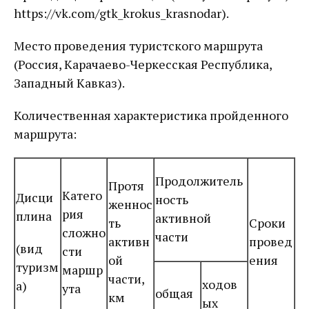
https://vk.com/gtk_krokus_krasnodar).
Место проведения туристского маршрута
(Россия, Карачаево-Черкесская Республика,
Западный Кавказ).
Количественная характеристика пройденного
маршрута:
Продолжитель
Протя
Катего
Дисци
ность
женнос
рия
плина
активной
ть
Сроки
сложно
части
активн
провед
(вид
сти
ой
ения
туризм
маршр
части,
ходов
а)
ута
общая
км
ых