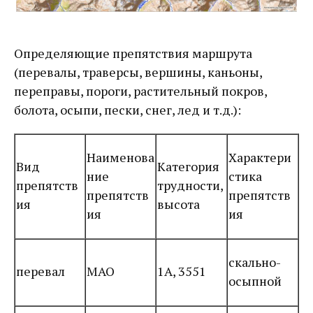
Определяющие препятствия маршрута
(перевалы, траверсы, вершины, каньоны,
переправы, пороги, растительный покров,
болота, осыпи, пески, снег, лед и т.д.):
Наименова
Характери
Вид
Категория
ние
стика
препятств
трудности,
препятств
препятств
ия
высота
ия
ия
скально-
перевал
МАО
1А, 3551
осыпной