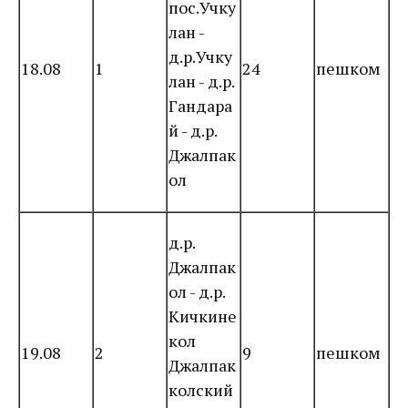
пос.Учку
лан -
д.р.Учку
18.08
1
24
пешком
лан - д.р.
Гандара
й - д.р.
Джалпак
ол
д.р.
Джалпак
ол - д.р.
Кичкине
кол
19.08
2
9
пешком
Джалпак
колский