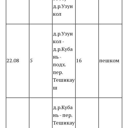
д.р.Узун
кол
д.р.Узун
кол -
д.р.Куба
нь -
22.08
5
16
пешком
подх.
пер.
Тешикау
ш
д.р.Куба
нь - пер.
Тешикау