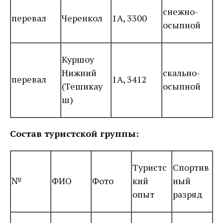
снежно-
перевал
Черенкол
1А, 3300
осыпной
Куршоу
Нижний
скально-
перевал
1А, 3412
(Тешикау
осыпной
ш)
Состав туристской группы:
Туристс
Спортив
№
ФИО
Фото
кий
ный
опыт
разряд