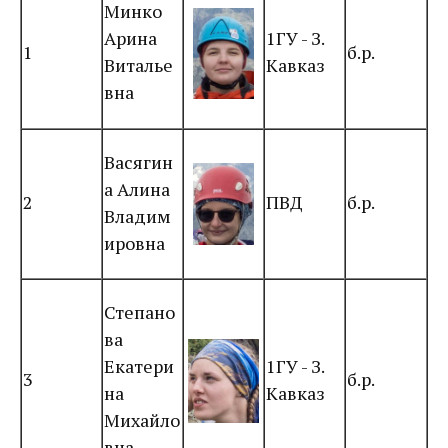
Минко
Арина
1ГУ - З.
1
б.р.
Виталье
Кавказ
вна
Васягин
а Алина
2
ПВД
б.р.
Владим
ировна
Степано
ва
Екатери
1ГУ - З.
3
б.р.
на
Кавказ
Михайло
вна