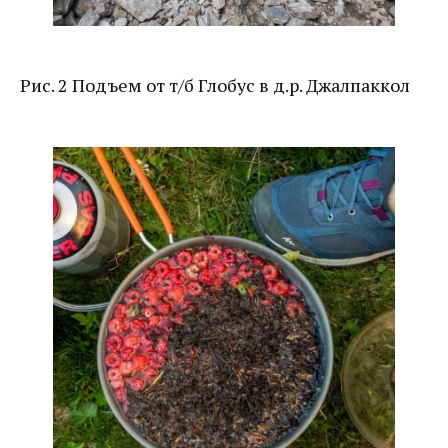
Рис. 2 Подъем от т/б Глобус в д.р. Джалпаккол