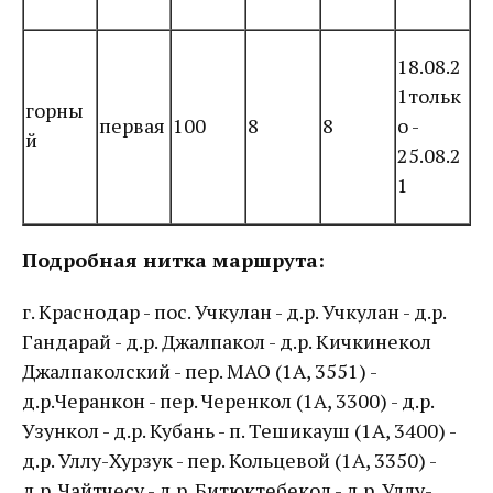
18.08.2
1тольк
горны
первая
100
8
8
о -
й
25.08.2
1
Подробная нитка маршрута:
г. Краснодар - пос. Учкулан - д.р. Учкулан - д.р.
Гандарай - д.р. Джалпакол - д.р. Кичкинекол
Джалпаколский - пер. МAO (1А, 3551) -
д.р.Черанкон - пер. Черенкол (1А, 3300) - д.р.
Узункол - д.р. Кубань - п. Тешикауш (1А, 3400) -
д.р. Уллу-Хурзук - пер. Кольцевой (1А, 3350) -
д.р. Чайтчесу - д.р. Битюктебекол - д.р. Уллу-