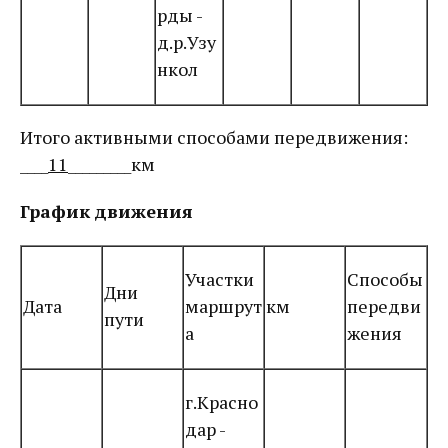
рды -
д.р.Узу
нкол
Итого активными способами передвижения:
____
11
_________км
График движения
Участки
Способы
Дни
Дата
маршрут
км
передви
пути
а
жения
г.Красно
дар -