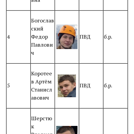
Богослав
ский
4
Федор
ПВД
б.р.
Павлови
ч
Коротее
в Артём
5
ПВД
б.р.
Станисл
авович
Шерстю
к