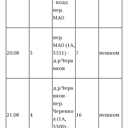
- подх.
пер.
МАО
пер.
МАО (1А,
20.08
3
3551) -
7
пешком
д.р.Чера
нкон
д.р.Чера
нкон -
пер.
Черенко
21.08
4
16
пешком
л (1А,
3300) -