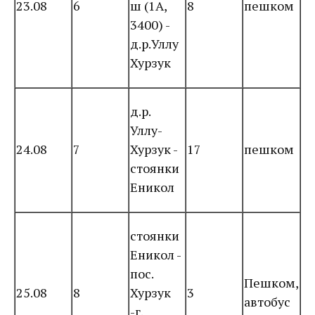
23.08
6
ш (1А,
8
пешком
3400) -
д.р.Уллу
Хурзук
д.р.
Уллу-
24.08
7
Хурзук -
17
пешком
стоянки
Еникол
стоянки
Еникол -
пос.
Пешком,
25.08
8
Хурзук
3
автобус
-г.