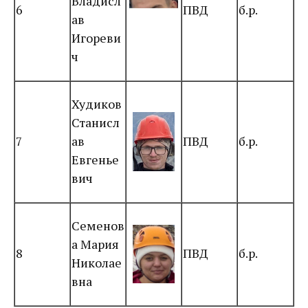
Владисл
6
ПВД
б.р.
ав
Игореви
ч
Худиков
Станисл
7
ав
ПВД
б.р.
Евгенье
вич
Семенов
а Мария
8
ПВД
б.р.
Николае
вна