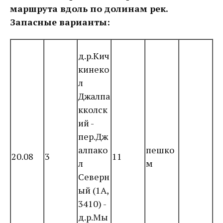
маршрута вдоль по долинам рек.
Запасные варианты:
д.р.Кич
кинеко
л
Джалпа
кколск
ий -
пер.Дж
алпако
пешко
20.08
3
11
л
м
Северн
ый (1А,
3410) -
д.р.Мы