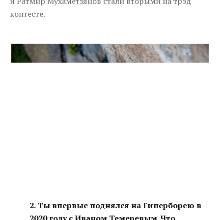
и Ратмир Мухаметзянов стали вторыми на трэд
контесте.
2. Ты впервые поднялся на Гиперборею в
2020 году с Иваном Темеревым. Что