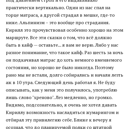
под давлением строп и его выдавливало
практически вертикально. Один из нас спал на
торце матраса, а другой страдал в мешке, где-то
ниже. Альпинизм – это вообще про страдания.
Кирилл это прочувствовал особенно хорошо на этом
маршруте. Все эти сказки о том, что всё должно
быть в кайф — оставьте... я вам не верю. Либо у нас
разное понимание, что такое кайф. Раз шесть за ночь
он подкачивал матрас до хоть немного вменяемого
состояния, но хорошо не было никогда. Поэтому
рано мы не встали, долго собирались и начали лезть
аж в 10 утра. Следующий день работал я. Не буду
описывать, как у меня это получилось, употреблю
лишь слово "хреново". Лез медленно, но громко.
Видимо, подсознательно, я очень не хотел давать
Кириллу возможность насладиться жумарингом и
отбирал эту привилегию себе. Ближе к вечеру я
осознал, что до планируемой полки со штатной