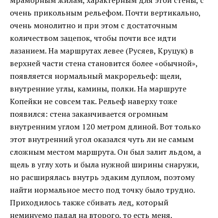
мраморным жилам, характерным для этой стены, с
очень прикольным рельефом. Почти вертикально,
очень монолитно и при этом с достаточным
количеством зацепок, чтобы почти все идти
лазанием. На маршрутах левее (Русяев, Круцук) в
верхней части стена становится более «обычной»,
появляется нормальный макрорельеф: щели,
внутренние углы, камины, полки. На маршруте
Копейки не совсем так. Рельеф наверху тоже
появился: стена заканчивается огромным
внутренним углом 120 метром длиной. Вот только
этот внутренний угол оказался чуть ли не самым
сложным местом маршрута. Он был залит льдом, а
щель в углу хоть и была нужной ширины снаружи,
но расширялась внутрь эдаким дуплом, поэтому
найти нормальное место под точку было трудно.
Приходилось также сбивать лед, который
неминуемо падал на второго, то есть меня.