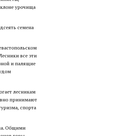
склоне урочища
одсеять семена
севастопольском
Лесники все эти
зной и палящие
рудом
огает лесникам
тивно принимают
туризма, спорта
ма. Общими
лонов горы.