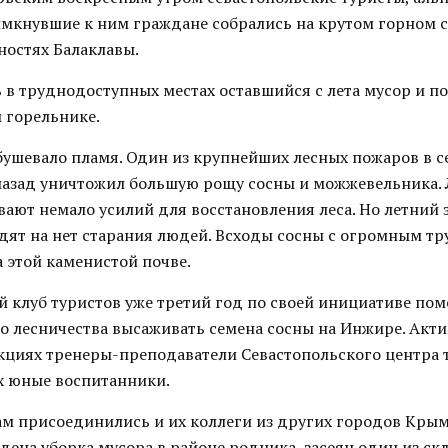
имкнувшие к ним граждане собрались на крутом горном 
ностях Балаклавы.
 в труднодоступных местах оставшийся с лета мусор и п
 горельнике.
 бушевало пламя. Один из крупнейших лесных пожаров в 
 назад уничтожил большую рощу сосны и можжевельника. 
ают немало усилий для восстановления леса. Но летний 
одят на нет старания людей. Всходы сосны с огромным т
 этой каменистой почве.
й клуб туристов уже третий год по своей инициативе пом
о лесничества высаживать семена сосны на Инжире. Ак
акциях тренеры-преподаватели Севастопольского центра 
их юные воспитанники.
ам присоединились и их коллеги из других городов Кры
ена уборка мусора в районе родника, засеян один из ск