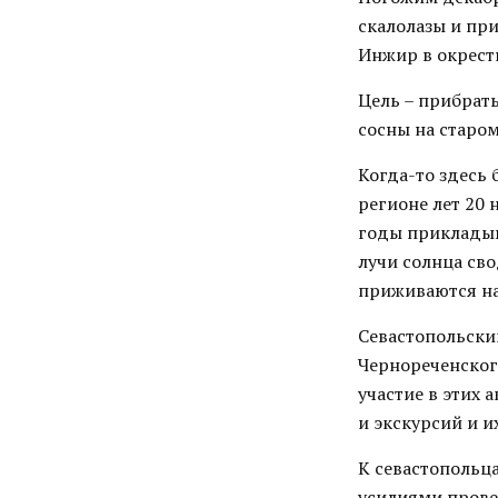
скалолазы и пр
Инжир в окрест
Цель – прибрать
сосны на старом
Когда-то здесь
регионе лет 20
годы прикладыв
лучи солнца св
приживаются на
Севастопольски
Чернореченског
участие в этих 
и экскурсий и 
К севастопольц
усилиями провед