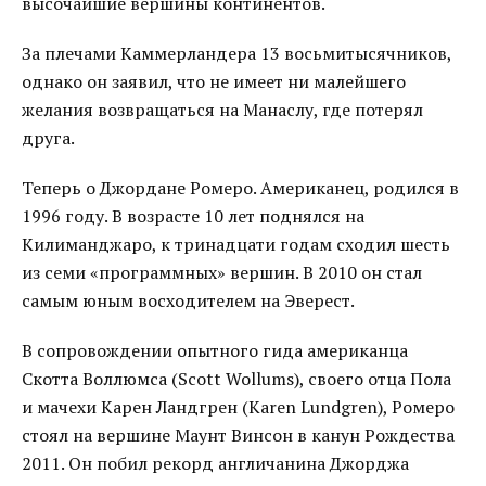
высочайшие вершины континентов.
За плечами Каммерландера 13 восьмитысячников,
однако он заявил, что не имеет ни малейшего
желания возвращаться на Манаслу, где потерял
друга.
Теперь о Джордане Ромеро. Американец, родился в
1996 году. В возрасте 10 лет поднялся на
Килиманджаро, к тринадцати годам сходил шесть
из семи «программных» вершин. В 2010 он стал
самым юным восходителем на Эверест.
В сопровождении опытного гида американца
Скотта Воллюмса (Scott Wollums), своего отца Пола
и мачехи Карен Ландгрен (Karen Lundgren), Ромеро
стоял на вершине Маунт Винсон в канун Рождества
2011. Он побил рекорд англичанина Джорджа