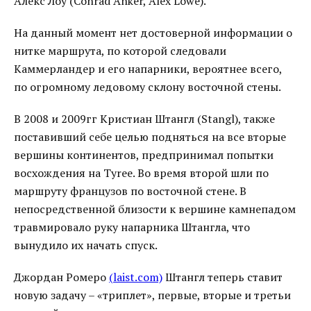
Алекс Лоу (Conrad Anker, Alex Lowe).
На данный момент нет достоверной информации о
нитке маршрута, по которой следовали
Каммерландер и его напарники, вероятнее всего,
по огромному ледовому склону восточной стены.
В 2008 и 2009гг Кристиан Штангл (Stangl), также
поставивший себе целью подняться на все вторые
вершины континентов, предпринимал попытки
восхождения на Tyree. Во время второй шли по
маршруту французов по восточной стене. В
непосредственной близости к вершине камнепадом
травмировало руку напарника Штангла, что
вынудило их начать спуск.
Джордан Ромеро
(laist.com)
Штангл теперь ставит
новую задачу – «триплет», первые, вторые и третьи