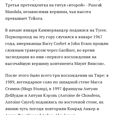
Третья претендентка на титул «второй» - Puncak
Mandala, независимая вершина, чья высота
превышает Trikora.
В начале января Каммерландер поднялся на Tyree.
Первопроход на эту гору случился в январе 1967
года, американцы Barry Corbet и John Evans прошли
сложным траверсом через Gardiner, во время
экспедиции во имя «первого восхождения на
высочайшую вершину континента Маунт Винсон».
После этого было всего три восхождения на Тире: в
1989, легендарное соло по западной стене Магса
Стампа (Mugs Stump), в 1997 французы Антуан
ДеШудан и Антуан Кэрэль (Antoine de Choudens,
Antoine Cayrel) поднялись по восточной стене, их
линию чуть погодя повторили Конрад Анкер и