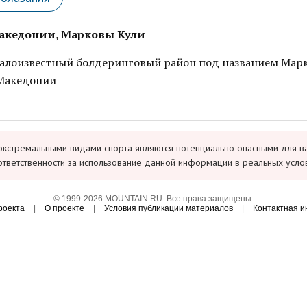
акедонии, Марковы Кули
лоизвестный болдеринговый район под названием Мар
в Македонии
экстремальными видами спорта являются потенциально опасными для в
ответственности за использование данной информации в реальных усло
© 1999-2026 MOUNTAIN.RU. Все права защищены.
роекта
|
О проекте
|
Условия публикации материалов
|
Контактная 