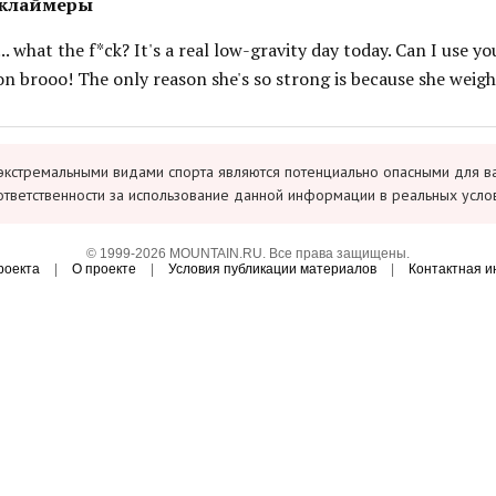
 клаймеры
. what the f*ck? It's a real low-gravity day today. Can I use you
n brooo! The only reason she's so strong is because she weigh
экстремальными видами спорта являются потенциально опасными для в
ответственности за использование данной информации в реальных усло
© 1999-2026 MOUNTAIN.RU. Все права защищены.
роекта
|
О проекте
|
Условия публикации материалов
|
Контактная 