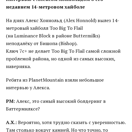
недавнем 14-метровом хайболе
На днях Алекс Хоннольд (Alex Honnold) вылез 14-
метровый хайболл Too Big To Flail
(на Luminance Block в районе Buttermilks)
неподалёку от Бишопа (Bishop).
Ключ 7с+ не делает Too Big To Flail самой сложной
проблемой района, но одной из самых высоких,
наверняка.
Ребята из PlanetMountain взяли небольшое
интервью у Алекса.
PM:
Алекс, это самый высокий болдеринг в
Баттермилксе?
А.Х.:
Вероятно, хотя трудно сказать с уверенностью.
Там столько вокруг камней. Но что точно, то