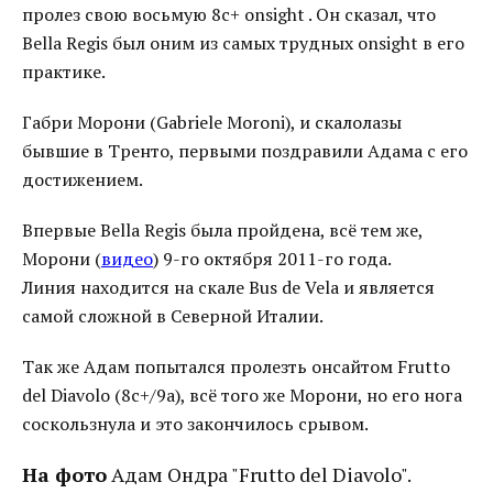
пролез свою восьмую 8c+ onsight . Он сказал, что
Bella Regis был оним из самых трудных onsight в его
практике.
Габри Морони (Gabriele Moroni), и скалолазы
бывшие в Тренто, первыми поздравили Адама с его
достижением.
Впервые Bella Regis была пройдена, всё тем же,
Морони (
видео
) 9-го октября 2011-го года.
Линия находится на скале Bus de Vela и является
самой сложной в Северной Италии.
Так же Адам попытался пролезть онсайтом Frutto
del Diavolo (8c+/9a), всё того же Морони, но его нога
соскользнула и это закончилось срывом.
На фото
Адам Ондра "Frutto del Diavolo".