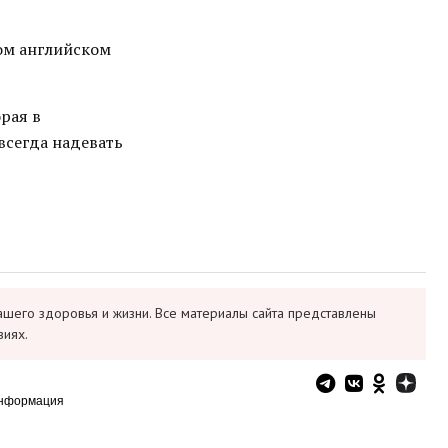
ом английском
орая в
всегда надевать
ашего здоровья и жизни. Все материалы сайта представлены
виях.
информация