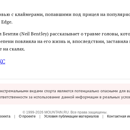
ервью с клаймерами, попавшими под прицел на популярн
 Edge.
л Бентли (Neil Bentley) рассказывает о травме головы, кот
епени повлияла на его жизнь и, впоследствии, заставила 
 на скалах.
KC
экстремальными видами спорта являются потенциально опасными для в
ответственности за использование данной информации в реальных усло
© 1999-2026 MOUNTAIN.RU. Все права защищены.
роекта
|
О проекте
|
Условия публикации материалов
|
Контактная 