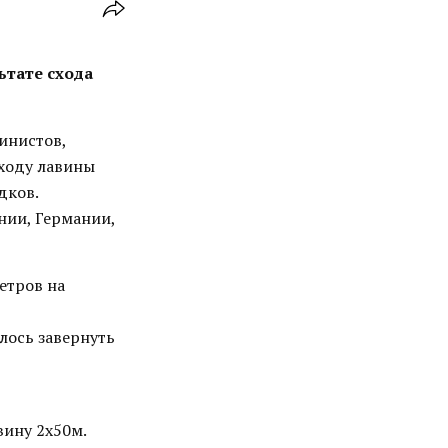
ьтате схода
инистов,
Сходу лавины
дков.
нии, Германии,
етров на
лось завернуть
вину 2х50м.