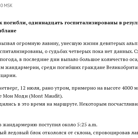
50 MSK
к погибли, одиннадцать госпитализированы в резул
нблане
вызвал огромную лавину, унесшую жизни девятерых альп
спитализированы, о судьбах четверых пока нет данных. 
погода, в последние дни выпало большое количество оса
ам жандармерии, среди погибших граждане Великобрита
царии.
четверг, 12 июля, рано утром, примерно на высоте 4000 м
е Мон Моди (Mont Maudit).
одились в это время на маршруте. Некоторым посчастливи
в жандармерию поступил около 5:25 a.m.
ый ледовый блок откололся от склона, спровоцировав ла