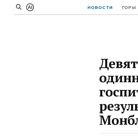
AI
НОВОСТИ
ГОРЫ
Девят
один
госпи
резул
Монб