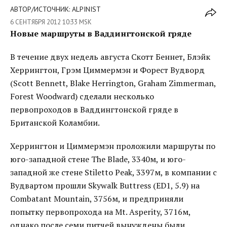
АВТОР/ИСТОЧНИК: ALPINIST
6 СЕНТЯБРЯ 2012 10:33 MSK
Новые маршруты в Ваддингтонской гряде
В течение двух недель августа Скотт Беннет, Блэйк
Херрингтон, Грэм Циммермэн и Форест Вудворд
(Scott Bennett, Blake Herrington, Graham Zimmerman,
Forest Woodward) сделали несколько
первопроходов в Ваддингтонской гряде в
Британской Коламбии.
Херрингтон и Циммермэн проложили маршруты по
юго-западной стене The Blade, 3340м, и юго-
западной же стене Stiletto Peak, 3397м, в компании с
Вудвартом прошли Skywalk Buttress (ED1, 5.9) на
Combatant Mountain, 3756м, и предприняли
попытку первопрохода на Mt. Asperity, 3716м,
однако после семи питчей вынуждены были