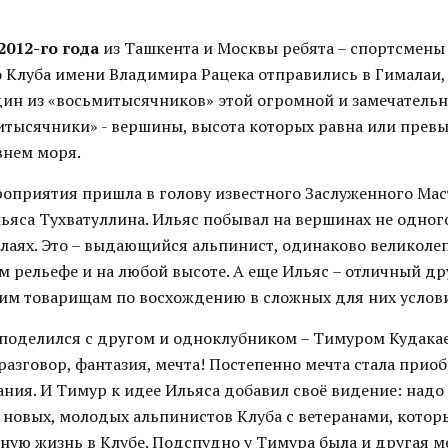
2012-го года
из Ташкента и Москвы ребята – спортсмены
 Клуба имени Владимира Рацека отправились в Гималаи,
дин из «восьмитысячников» этой огромной и замечатель
итысячники» - вершины, высота которых равна или прев
внем моря.
роприятия пришла в голову известного Заслуженного Мас
ьяса Тухватуллина. Ильяс побывал на вершинах не одног
алаях. Это – выдающийся альпинист, одинаково великол
 рельефе и на любой высоте. А еще Ильяс – отличный др
оим товарищам по восхождению в сложных для них услов
 поделился с другом и одноклубником – Тимуром Кудака
разговор, фантазия, мечта! Постепенно мечта стала прио
ния. И Тимур к идее Ильяса добавил своё видение: надо 
у новых, молодых альпинистов Клуба с ветеранами, кото
ую жизнь в Клубе. Подспудно у Тимура была и другая ме