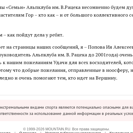
ны «Семьи» Альпклуба им. В.Рацека несомненно будем ду
астителям Гор – кто как – и от большого коллективного 
– как пойдут дела у ребят.
дет на страницы наших сообщений, я – Попова Ия Алексее
руководитель Альпклуба им. В. Рацека до 2001года) очен
 к нашим пожеланиям Удачи для всех восходителей, кот
отому что добрые пожелания, отправленные в ноосферу, 
ледно и очень помогают тем, кто идет на Вершину.
экстремальными видами спорта являются потенциально опасными для в
ответственности за использование данной информации в реальных усло
© 1999-2026 MOUNTAIN.RU. Все права защищены.