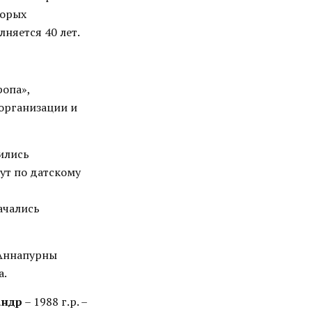
торых
лняется 40 лет.
опа»,
организации и
ились
ут по датскому
ачались
 Аннапурны
а.
андр
– 1988 г.р. –