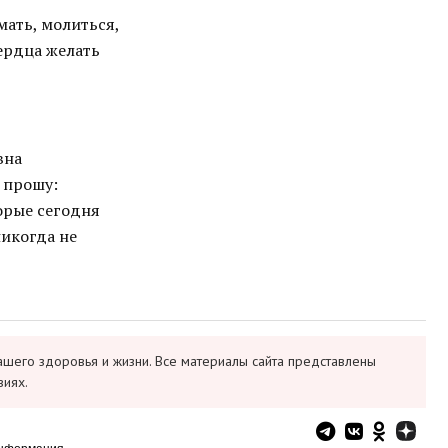
мать, молиться,
сердца желать
вна
ь прошу:
орые сегодня
никогда не
ашего здоровья и жизни. Все материалы сайта представлены
виях.