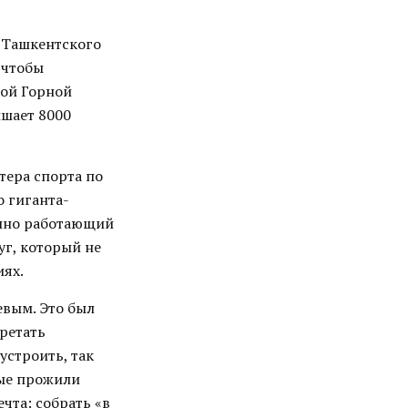
 Ташкентского
 чтобы
ной Горной
ышает 8000
тера спорта по
о гиганта-
епно работающий
уг, который не
иях.
евым. Это был
бретать
устроить, так
рые прожили
чта: собрать «в