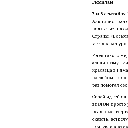
Гималаи
7 и 8 сентября 
Альпинистского
подняться на о
Страны. «Восьм
метров над уро
Идея такого ме
альпинизму - Ил
красавца в Гим
на любом горном
раз помогал св
Своей идеей он
вначале просто 
реальные очерта
сказать, встреч
долгую спортивн