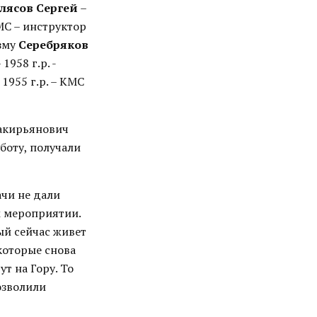
лясов Сергей
–
КМС – инструктор
изму
Серебряков
 1958 г.р. -
 1955 г.р. – КМС
акирьянович
боту, получали
ачи не дали
м мероприятии.
ый сейчас живет
 которые снова
ут на Гору. То
озволили