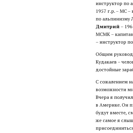
инструктор по 
1957 г.р. – МС 
по альпинизму
Дмитрий
– 196
МСМК – капитан
– инструктор п
Общим руководи
Кудакаев – чело
достойные зара
С сожалением на
возможности мн
Вчера я получил
в Америке. Он п
будут вместе, с
же самое я слыш
присоединиться