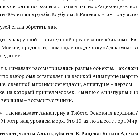
нных сегодня по разным странам наших «Рацековцев», ко
и 40-летняя дружба. Клубу им. В.Рацека в этом году испо
узей стала обретать явь.
дитель крупной строительной организации «Алькомп-Евр
 Москве, предложил помощь и поддержку «Алькомпа» в 
педиции.
я в Гималаях рассматривались разные объекты. Так слож
, что выбор был остановлен на великой Аннапурне (маршр
рне, овеянной многими легендами, Аннапурне – первом
е, на который пришел Человек! Именно с Аннапурны и н
 вершины – восьмитысячники.
» - так называют Аннапурну в Тибете. Основная вершина
91 метр над уровнем моря. Это 10-ая по высоте гора Мир
телей, члены Альпклуба им. В. Рацека:
Быков Алекс