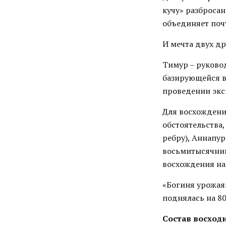
кучу» разброса
объединяет почт
И мечта двух др
Тимур – руково
базирующейся в
проведении экс
Для восхождени
обстоятельства
ребру), Аннапу
восьмитысячник
восхождения на
«Богиня урожая
поднялась на 80
Состав восходи