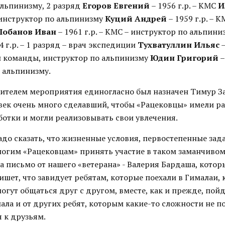
альпинизму, 2 разряд
Егоров Евгений
– 1956 г.р. – КМС
И
– инструктор по альпинизму
Куций Андрей
– 1959 г.р. – 
Лобанов Иван
– 1961 г.р. – КМС – инструктор по альпин
4 г.р. – 1 разряд – врач экспедиции
Тухватуллин Ильяс
–
 команды, инструктор по альпинизму
Юдин Григорий
–
о альпинизму.
телем мероприятия единогласно был назначен Тимур З
век очень много сделавший, чтобы «Рацековцы» имели ра
ботки и могли реализовывать свои увлечения.
до сказать, что жизненные условия, первостепенные зад
огим «Рацековцам» принять участие в таком заманчиво
а письмо от нашего «ветерана» - Валерия Бардаша, котор
ишет, что завидует ребятам, которые поехали в Гималаи,
могут общаться друг с другом, вместе, как и прежде, пойд
ала и от других ребят, которым какие-то сложности не п
 к друзьям.