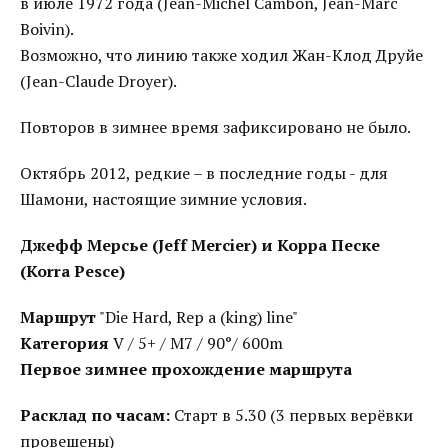
в июле 1972 года (Jean-Michel Cambon, Jean-Marc
Boivin).
Возможно, что линию также ходил Жан-Клод Друйе
(Jean-Claude Droyer).
Повторов в зимнее время зафиксировано не было.
Октябрь 2012, редкие – в последние годы - для
Шамони, настоящие зимние условия.
Джефф Мерсье (Jeff Mercier) и Корра Песке
(Korra Pesce)
Маршрут
"Die Hard, Rep a (king) line"
Категория
V / 5+ / M7 / 90°/ 600m
Первое зимнее прохождение маршрута
Расклад по часам:
Старт в 5.30 (3 первых верёвки
провешены)