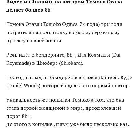
Видео из Японии, на котором Томока Огава
делает болдер 8b+
Томока Огава (Tomoko Ogawa, 34 года) три года
потратила на подготовку к самому серьёзному
проекту в своей жизни.
Речь идёт о болдеринге, 8b+, Дая Коямады (Dai
Koyamada) в Шиобаре (Shiobara).
Полгода назад на болдере засветился Даниель Вудс
(Daniel Woods), который сделал его первый повтор.
Уникальность же попытки Томоко а том, что она
стала первой женщиной в мире, преодолевшей
порог 8b+.
До этого в копилке Огавы уже было несколько 8а+.