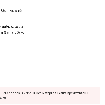
b, что, в её
ё набрался не
 Smoke, 8c+, не
ашего здоровья и жизни. Все материалы сайта представлены
виях.