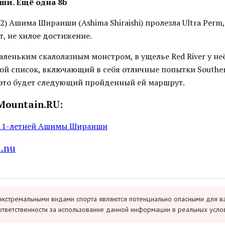
и. Ещё одна 8b
2) Ашима Шираиши (Ashima Shiraishi) пролезла Ultra Perm, 8
, не хилое достижение.
леньким скалолазным монстром, в ущелье Red River у не
ой список, включающий в себя отличные попытки Southern
 это будет следующий пройденный ей маршрут.
Mountain.RU:
 11-летней Ашимы Шираиши
a.nu
экстремальными видами спорта являются потенциально опасными для в
ответственности за использование данной информации в реальных усло