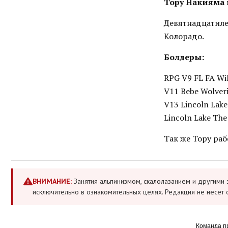
Тору Накияма 
Девятнадцатилет
Колорадо.
Болдеры:
RPG V9 FL FA Wil
V11 Bebe Wolveri
V13 Lincoln Lake
Lincoln Lake Th
Так же Тору раб
ВНИМАНИЕ:
Занятия альпинизмом, скалолазанием и другими 
исключительно в ознакомительных целях. Редакция не несет 
Команда п