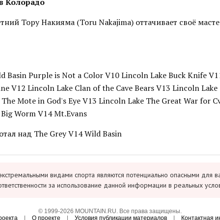
в Колорадо
ний Тору Накияма (Toru Nakajima) оттачивает своё масте
d Basin Purple is Not a Color V10 Lincoln Lake Buck Knife V1
ne V12 Lincoln Lake Clan of the Cave Bears V13 Lincoln Lake
 The Mote in God's Eye V13 Lincoln Lake The Great War for Cv
e Big Worm V14 Mt.Evans
отал над The Grey V14 Wild Basin
экстремальными видами спорта являются потенциально опасными для в
ответственности за использование данной информации в реальных усло
© 1999-2026 MOUNTAIN.RU. Все права защищены.
роекта
|
О проекте
|
Условия публикации материалов
|
Контактная 